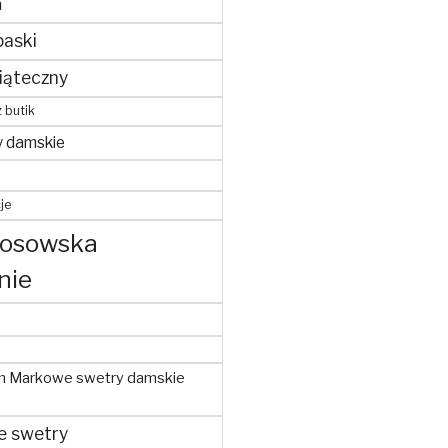
m
paski
iąteczny
z butik
y damskie
je
kosowska
nie
m Markowe swetry damskie
e swetry