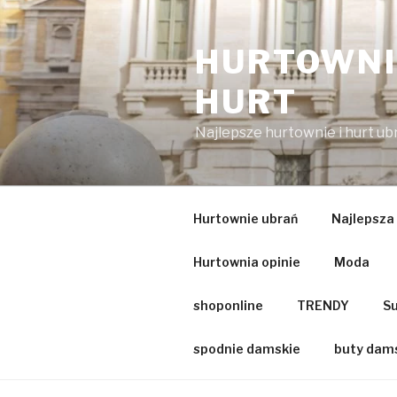
Przejdź
do
HURTOWNIA
treści
HURT
Najlepsze hurtownie i hurt u
Hurtownie ubrań
Najlepsza
Hurtownia opinie
Moda
shoponline
TRENDY
Su
spodnie damskie
buty dam