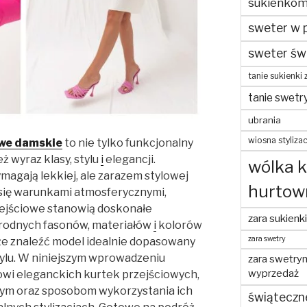
sukienko
sweter w 
sweter św
tanie sukienki 
tanie swetr
ubrania
wiosna stylizac
owe damskie
to nie tylko funkcjonalny
ż wyraz klasy, stylu
i
elegancji.
wólka 
agają lekkiej, ale zarazem stylowej
hurtow
się warunkami atmosferycznymi,
zejściowe stanowią doskonałe
zara sukienki
rodnych fasonów, materiałów
i
kolorów
zara swetry
że znaleźć model idealnie dopasowany
ylu. W niniejszym wprowadzeniu
zara swetry
wyprzedaż
nowi eleganckich kurtek przejściowych,
ym oraz sposobom wykorzystania ich
świąteczn