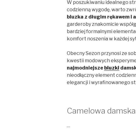
W poszukiwaniu idealnego stroj
codzienną wygodę, warto zwr
bluzka z długim rękawem i a
garderoby znakomicie współgr
bardziej formalnymi elementa
komfort noszenia w każdej syt
Obecny Sezon przynosi ze sob
kwestii modowych eksperyment
najmodniejsze
bluzki
damsk
nieodłączny element codzienn
elegancji i wyrafinowanego sty
Camelowa damska
…