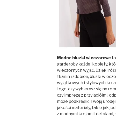
Modne
bluzki
wieczorowe
to
garderoby każdej kobiety, kt
wieczornych wyjść. Dzięki ró
tkanin i zdobień,
bluzki
wieczo
wyjątkowych i stylowych kreac
tego, czy wybierasz się na ro
czy imprezę z przyjaciółmi, 
może podkreślić Twoją urodę 
jakości materiały, takie jak j
z modnymi krojami i detalami,