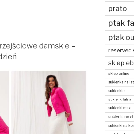
prato
ptak fa
ptak ou
przejściowe damskie –
reserved 
dzień
sklep eb
sklep online
sukienka na la
sukienkie
sukienki lalala
sukienki maxi
sukienki na c
sukienki na ko