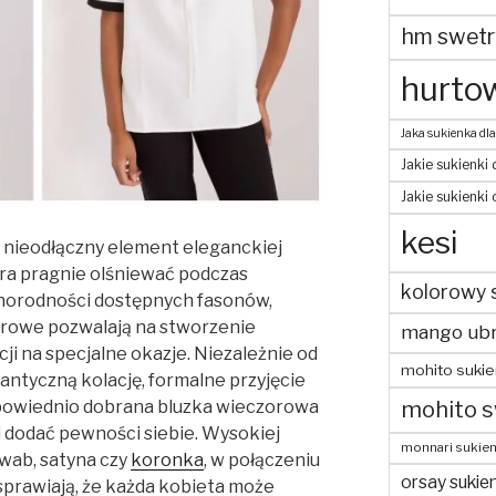
hm swetr
hurtow
Jaka sukienka dla
Jakie sukienki 
Jakie sukienki
kesi
 nieodłączny element eleganckiej
óra pragnie olśniewać podczas
kolorowy 
żnorodności dostępnych fasonów,
rowe pozwalają na stworzenie
mango ubr
ji na specjalne okazje. Niezależnie od
mohito sukie
mantyczną kolację, formalne przyjęcie
mohito s
odpowiednio dobrana bluzka wieczorowa
i dodać pewności siebie. Wysokiej
monnari sukien
edwab, satyna czy
koronka
, w połączeniu
orsay sukien
 sprawiają, że każda kobieta może