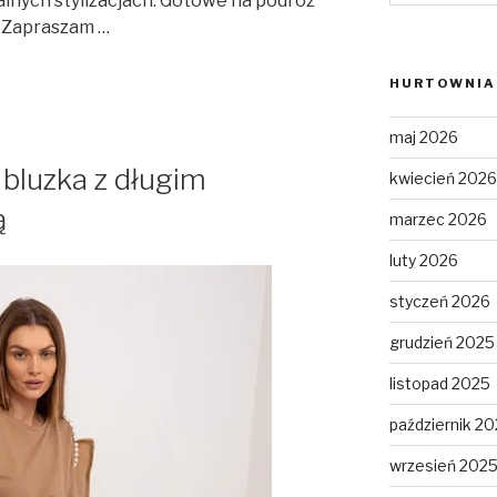
alnych stylizacjach. Gotowe na podróż
? Zapraszam …
HURTOWNIA 
maj 2026
luzka z długim
kwiecień 2026
ą
marzec 2026
luty 2026
styczeń 2026
grudzień 2025
listopad 2025
październik 2
wrzesień 202