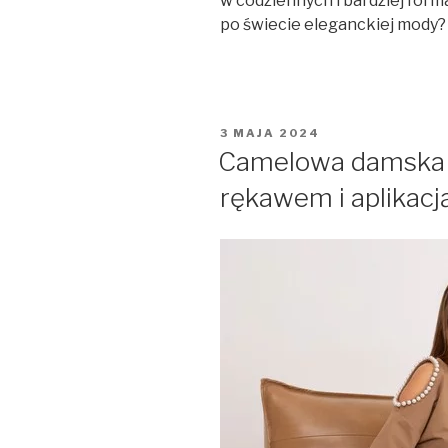
w codziennych i bardziej form
po świecie eleganckiej mody
OPUBLIKOWANE
3 MAJA 2024
W
Camelowa damska b
rękawem i aplikacj