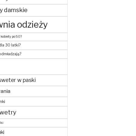
y damskie
nia odzieży
 kobiety po 50?
dla 30 latki?
 odmładzają?
sweter w paski
ania
nki
wetry
ki
ki