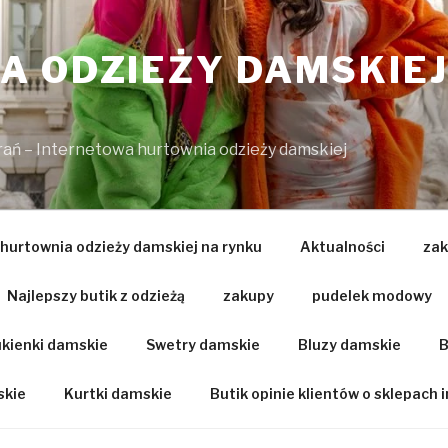
 ODZIEŻY DAMSKIEJ
brań – Internetowa hurtownia odzieży damskiej
 hurtownia odzieży damskiej na rynku
Aktualności
zak
Najlepszy butik z odzieżą
zakupy
pudelek modowy
kienki damskie
Swetry damskie
Bluzy damskie
B
skie
Kurtki damskie
Butik opinie klientów o sklepach