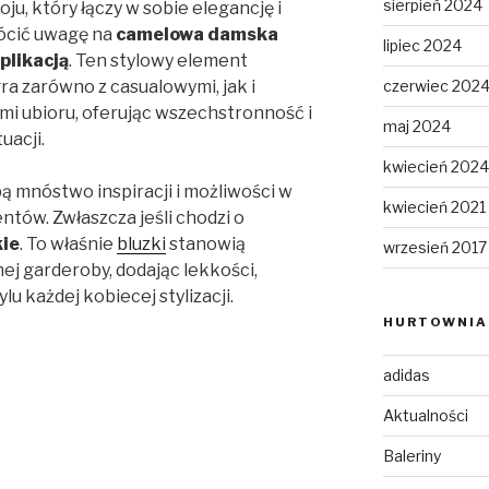
sierpień 2024
u, który łączy w sobie elegancję i
ócić uwagę na
camelowa damska
lipiec 2024
plikacją
. Ten stylowy element
czerwiec 202
a zarówno z casualowymi, jak i
mi ubioru, oferując wszechstronność i
maj 2024
uacji.
kwiecień 2024
ą mnóstwo inspiracji i możliwości w
kwiecień 2021
ów. Zwłaszcza jeśli chodzi o
ie
. To właśnie
bluzki
stanowią
wrzesień 2017
ej garderoby, dodając lekkości,
lu każdej kobiecej stylizacji.
HURTOWNIA 
adidas
Aktualności
Baleriny