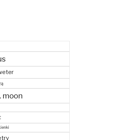
us
weter
żą
. moon
t
ienki
try