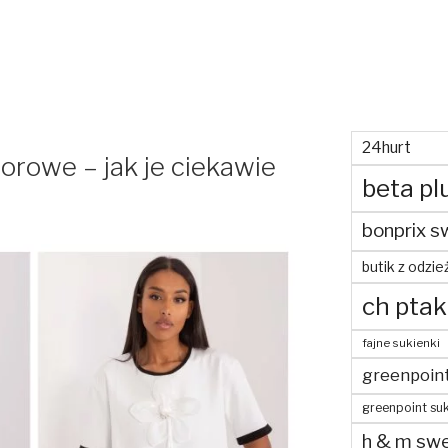
24hurt
orowe – jak je ciekawie
beta pl
bonprix s
butik z odzie
ch ptak
fajne sukienki
greenpoin
greenpoint suk
h & m swe