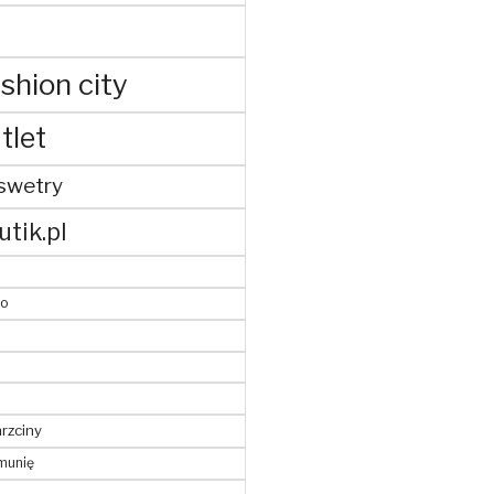
shion city
tlet
swetry
utik.pl
to
hrzciny
munię