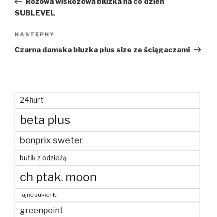
Różowa wiskozowa bluzka na co dzień
SUBLEVEL
Następny
NASTĘPNY
wpis
Czarna damska bluzka plus size ze ściągaczami
24hurt
beta plus
bonprix sweter
butik z odzieżą
ch ptak. moon
fajne sukienki
greenpoint