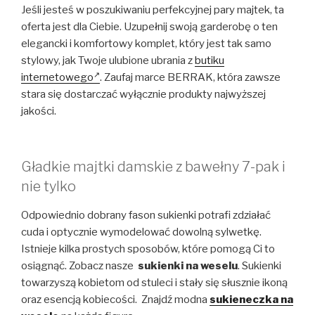
Jeśli jesteś w poszukiwaniu perfekcyjnej pary majtek, ta
oferta jest dla Ciebie. Uzupełnij swoją garderobę o ten
elegancki i komfortowy komplet, który jest tak samo
stylowy, jak Twoje ulubione ubrania z
butiku
internetowego
. Zaufaj marce BERRAK, która zawsze
stara się dostarczać wyłącznie produkty najwyższej
jakości.
Gładkie majtki damskie z bawełny 7-pak i
nie tylko
Odpowiednio dobrany fason sukienki potrafi zdziałać
cuda i optycznie wymodelować dowolną sylwetkę.
Istnieje kilka prostych sposobów, które pomogą Ci to
osiągnąć. Zobacz nasze
sukienki na weselu
. Sukienki
towarzyszą kobietom od stuleci i stały się słusznie ikoną
oraz esencją kobiecości. Znajdź modna
sukieneczka na