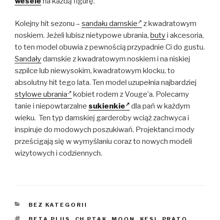
wesele
na każdą figurę.
Kolejny hit sezonu –
sandału damskie
z kwadratowym
noskiem. Jeżeli lubisz nietypowe ubrania,
buty
i akcesoria,
to ten model obuwia z pewnością przypadnie Ci do gustu.
Sandały
damskie z kwadratowym noskiem i na niskiej
szpilce lub niewysokim, kwadratowym klocku, to
absolutny hit tego lata. Ten model uzupełnia najbardziej
stylowe ubrania
kobiet rodem z Vouge’a. Polecamy
tanie i niepowtarzalne
sukienkie
dla pań w każdym
wieku. Ten typ damskiej garderoby wciąż zachwyca i
inspiruje do modowych poszukiwań. Projektanci mody
prześcigają się w wymyślaniu coraz to nowych modeli
wizytowych i codziennych.
KATEGORIE
BEZ KATEGORII
TAGI
BETA PLUS
,
CH PTAK. MOON
,
KESI
,
PRATO
,