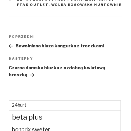
PTAK OUTLET
,
WÓLKA KOSOWSKA HURTOWNIE
Nawigacja
Poprzedni
POPRZEDNI
wpisu
wpis
Bawełniana bluza kangurka z troczkami
Następny
NASTĘPNY
wpis
Czarna damska bluzka z ozdobną kwiatową
broszką
24hurt
beta plus
bonprix sweter