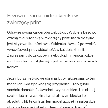
Beżowo-czarna midi sukienka w
zwierzęcy print
Odśwież swoją garderobę z ebutik.pl. Wybierz beżowo-
czarną midi sukienkę w zwierzęcy print, która nie tylko
jest stylowa i komfortowa. Sukienka również pozwoli Ci
wyrazić swoją indywidualność w każdej sytuacji.
Zapraszamy do zakupów na ebutik.pl – miejsca, gdzie
modna odzież spotyka się z potrzebami nowoczesnych
kobiet.
Jeżeli lubisz nietypowe ubrania, buty i akcesoria, to ten
model obuwia z pewnością przypadnie Ci do gustu.
sandału damskie
z kwadratowym noskiem i na niskiej
szpilce lub niewysokim, kwadratowym klocku, to
absolutny hit tego lata. Ten model uzupełnia najbardziej
stylowe kreacje kobiet rodem z Vouge’a i
h anm
.