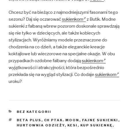
Chcesz być na bieżąco z najmodniejszymi fasonami tego
sezonu? Daj się oczarować
sukienkom
z Butik. Modne
sukienki z falbaną wbrew pozorom doskonale sprawdzają
się nie tylko w dziecięcych, ale także kobiecych
stylizacjach. Wyróżniamy modele przeznaczone do
chodzenia na co dzień, a także eleganckie kreacje
koktajlowe lub wieczorowe na specjalne okazje. W obu
przypadkach ozdobne falbany dodają
sukienkom
wyjątkowości i atrakcyjności, która bezpośrednio
przekłada się na wygląd stylizacji. Co dodaje
sukienkom
uroku?
KATEGORIE
BEZ KATEGORII
TAGI
BETA PLUS
,
CH PTAK. MOON
,
FAJNE SUKIENKI
,
HURTOWNIA ODZIEŻY
,
KESI
,
KUP SUKIENKĘ
,