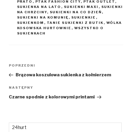
PRATO
,
PTAK FASHION CITY
,
PTAK OUTLET
,
SUKIENKA NA LATO
,
SUKIENKI MAXI
,
SUKIENKI
NA CHRZCINY
,
SUKIENKI NA CO DZIEŃ
,
SUKIENKI NA KOMUNIĘ
,
SUKIENKIE
,
SUKIENKOM
,
TANIE SUKIENKI Z BUTIK
,
WÓLKA
KOSOWSKA HURTOWNIE
,
WSZYSTKO O
SUKIENKACH
Nawigacja
Poprzedni
POPRZEDNI
wpisu
wpis
Brązowa koszulowa sukienka z kołnierzem
Następny
NASTĘPNY
wpis
Czarne spodnie z kolorowymi printami
24hurt