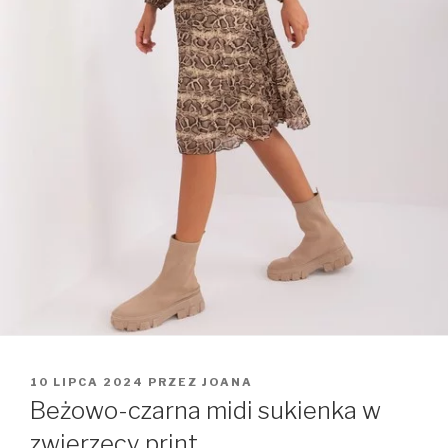
OPUBLIKOWANE
10 LIPCA 2024
PRZEZ
JOANA
W
Beżowo-czarna midi sukienka w
zwierzęcy print