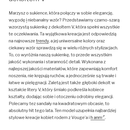
Marzysz o sukience, która połączy w sobie elegancję,
wygodę
i
niebanalny wzór? Przedstawiamy czarno-szarą
wzorzystą sukienkę z dekoltem V, która spełni wszystkie
te oczekiwania. Ta wyjątkowa kreacja jest odpowiedzią
na najnowsze
trendy
, a jej uniwersalne kolory oraz
ciekawy wzór sprawdzą się w wielu różnych stylizacjach.
To, co wyróżnia naszą sukienkę, to przede wszystkim
jakość wykonania i staranność detali. Wykonana z
najlepszej jakości materiałów, które zapewniają komfort
noszenia, nie krępują ruchów, a jednocześnie są trwałe i
łatwe w pielęgnacji. Zaletą jest także głęboki dekolt w
kształcie litery V, który śmiało podkreśla kobiece
kształty, dodając sobie i otoczeniu odrobiny elegancji.
Polecamy tez sandały na kwadratowym obcasie, to
absolutny hit tego lata. Ten model uzupełnia najbardziej
stylowe kreacje kobiet rodem z Vouge’a i
h anm
.