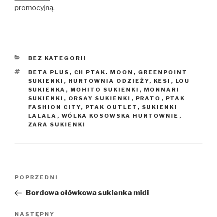
promocyjną.
KATEGORIE
BEZ KATEGORII
TAGI
BETA PLUS
,
CH PTAK. MOON
,
GREENPOINT
SUKIENKI
,
HURTOWNIA ODZIEŻY
,
KESI
,
LOU
SUKIENKA
,
MOHITO SUKIENKI
,
MONNARI
SUKIENKI
,
ORSAY SUKIENKI
,
PRATO
,
PTAK
FASHION CITY
,
PTAK OUTLET
,
SUKIENKI
LALALA
,
WÓLKA KOSOWSKA HURTOWNIE
,
ZARA SUKIENKI
Nawigacja
Poprzedni
POPRZEDNI
wpisu
wpis
Bordowa ołówkowa sukienka midi
Następny
NASTĘPNY