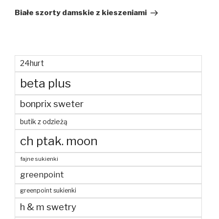
wpis
Białe szorty damskie z kieszeniami
24hurt
beta plus
bonprix sweter
butik z odzieżą
ch ptak. moon
fajne sukienki
greenpoint
greenpoint sukienki
h & m swetry