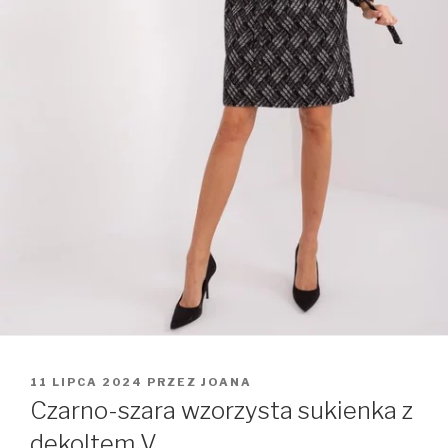
OPUBLIKOWANE
11 LIPCA 2024
PRZEZ
JOANA
W
Czarno-szara wzorzysta sukienka z
dekoltem V