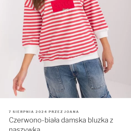
OPUBLIKOWANE
7 SIERPNIA 2024
PRZEZ
JOANA
W
Czerwono-biała damska bluzka z
naszywką