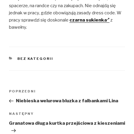
spacerze, na randce czy na zakupach. Nie odnajdą się
jednak w pracy, gdzie obowiązują zasady dress code. W
pracy sprawdzi się doskonale
czarna sukienka
z
bawełny.
KATEGORIE
BEZ KATEGORII
Nawigacja
Poprzedni
POPRZEDNI
wpisu
wpis
Niebieska welurowa bluzka z falbankami Lina
Następny
NASTĘPNY
wpis
Granatowa długa kurtka przejściowa z kieszeniami