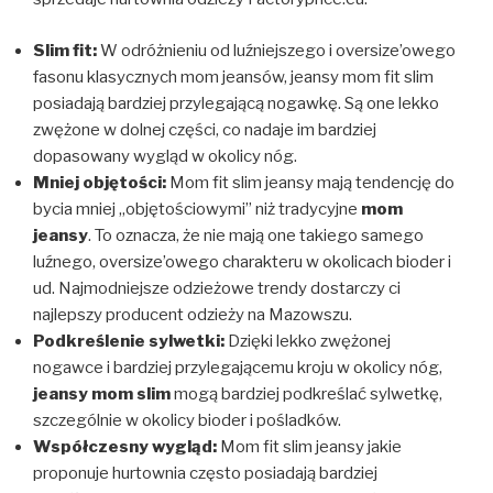
Slim fit:
W odróżnieniu od luźniejszego i oversize’owego
fasonu klasycznych mom jeansów, jeansy mom fit slim
posiadają bardziej przylegającą nogawkę. Są one lekko
zwężone w dolnej części, co nadaje im bardziej
dopasowany wygląd w okolicy nóg.
Mniej objętości:
Mom fit slim jeansy mają tendencję do
bycia mniej „objętościowymi” niż tradycyjne
mom
jeansy
. To oznacza, że nie mają one takiego samego
luźnego, oversize’owego charakteru w okolicach bioder i
ud. Najmodniejsze odzieżowe trendy dostarczy ci
najlepszy producent odzieży na Mazowszu.
Podkreślenie sylwetki:
Dzięki lekko zwężonej
nogawce i bardziej przylegającemu kroju w okolicy nóg,
jeansy mom slim
mogą bardziej podkreślać sylwetkę,
szczególnie w okolicy bioder i pośladków.
Współczesny wygląd:
Mom fit slim jeansy jakie
proponuje hurtownia często posiadają bardziej