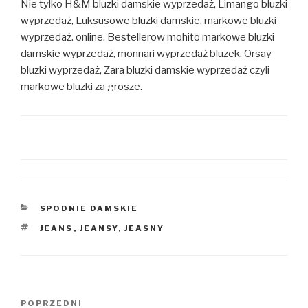
Nie tylko H&M bluzki damskie wyprzedaż, Limango bluzki
wyprzedaż, Luksusowe bluzki damskie, markowe bluzki
wyprzedaż. online. Bestellerow mohito markowe bluzki
damskie wyprzedaż, monnari wyprzedaż bluzek, Orsay
bluzki wyprzedaż, Zara bluzki damskie wyprzedaż czyli
markowe bluzki za grosze.
KATEGORIE
SPODNIE DAMSKIE
TAGI
JEANS
,
JEANSY
,
JEASNY
Nawigacja
Poprzedni
POPRZEDNI