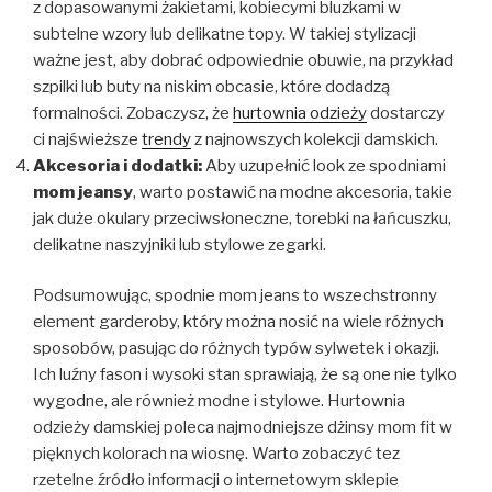
z dopasowanymi żakietami, kobiecymi bluzkami w
subtelne wzory lub delikatne topy. W takiej stylizacji
ważne jest, aby dobrać odpowiednie obuwie, na przykład
szpilki lub buty na niskim obcasie, które dodadzą
formalności. Zobaczysz, że
hurtownia odzieży
dostarczy
ci najświeższe
trendy
z najnowszych kolekcji damskich.
Akcesoria i dodatki:
Aby uzupełnić look ze spodniami
mom jeansy
, warto postawić na modne akcesoria, takie
jak duże okulary przeciwsłoneczne, torebki na łańcuszku,
delikatne naszyjniki lub stylowe zegarki.
Podsumowując, spodnie mom jeans to wszechstronny
element garderoby, który można nosić na wiele różnych
sposobów, pasując do różnych typów sylwetek i okazji.
Ich luźny fason i wysoki stan sprawiają, że są one nie tylko
wygodne, ale również modne i stylowe. Hurtownia
odzieży damskiej
poleca najmodniejsze dżinsy mom fit w
pięknych kolorach na wiosnę. Warto zobaczyć tez
rzetelne źródło informacji o internetowym sklepie