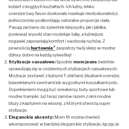
kobiet o krągłych kształtach. Ich luźny, lekko
oversize’owy fason doskonale maskuje niedoskonałości,
jednocześnie podkreślając naturalne proporcje ciała.
Pasują zarówno do sylwetek klepsydry, jak i jabłka,
ponieważ wysoki stan modeluje talię, a luźniejsze
nogawki zapewniają komfort i swobodę ruchów. Z
pewnością
hurtownia
zaopatrzy twój sklep w modne
dżinsy dobre na każdą sylwetkę!
Stylizacje casualowe:
Spodnie
mom jeans
świetnie
sprawdzają się w codziennych stylizacjach casualowych.
Można je zestawić z luźnymi T-shirtami, bluzkami oversize,
bawełnianymi swetrami lub wygodnymi koszulkami polo.
Dopełnieniem mogą być sneakersy, buty sportowe lub
modne trampki. Już teraz zamów razem z nimi modne
bluzy z kapturem na wiosnę, z którymi stworzą super
stylizacje.
Eleganckie akcenty:
Mom fit można również
wkomponować w bardziej eleganckie stylizacje, łącząc je