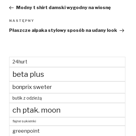
wpisu
wpis
Modny t shirt damski wygodny na wiosnę
Następny
NASTĘPNY
wpis
Płaszcze alpaka stylowy sposób na udany look
24hurt
beta plus
bonprix sweter
butik z odzieżą
ch ptak. moon
fajne sukienki
greenpoint