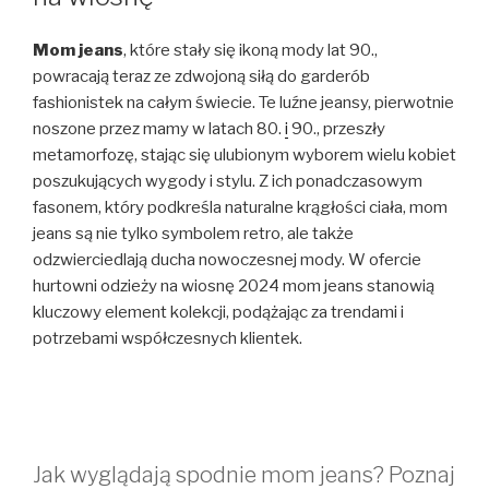
Mom jeans
, które stały się ikoną mody lat 90.,
powracają teraz ze zdwojoną siłą do garderób
fashionistek na całym świecie. Te luźne jeansy, pierwotnie
noszone przez mamy w latach 80.
i
90., przeszły
metamorfozę, stając się ulubionym wyborem wielu kobiet
poszukujących wygody i stylu. Z ich ponadczasowym
fasonem, który podkreśla naturalne krągłości ciała, mom
jeans są nie tylko symbolem retro, ale także
odzwierciedlają ducha nowoczesnej mody. W ofercie
hurtowni odzieży na wiosnę 2024 mom jeans stanowią
kluczowy element kolekcji, podążając za trendami i
potrzebami współczesnych klientek.
Jak wyglądają spodnie mom jeans? Poznaj