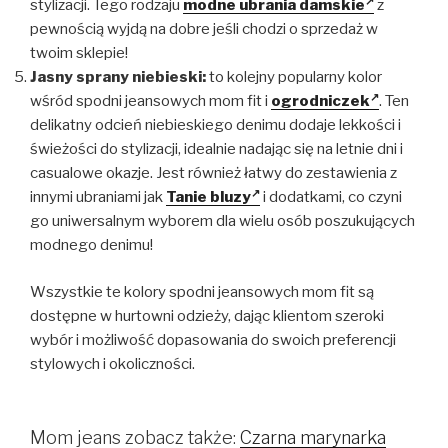
stylizacji. Tego rodzaju
modne ubrania damskie
z
pewnością wyjdą na dobre jeśli chodzi o sprzedaż w
twoim sklepie!
Jasny
sprany niebieski:
to kolejny popularny kolor
wśród spodni jeansowych mom fit i
ogrodniczek
. Ten
delikatny odcień niebieskiego denimu dodaje lekkości i
świeżości do stylizacji, idealnie nadając się na letnie dni i
casualowe okazje. Jest również łatwy do zestawienia z
innymi ubraniami jak
Tanie bluzy
i dodatkami, co czyni
go uniwersalnym wyborem dla wielu osób poszukujących
modnego denimu!
Wszystkie te kolory spodni jeansowych mom fit są
dostępne w hurtowni odzieży, dając klientom szeroki
wybór i możliwość dopasowania do swoich preferencji
stylowych i okoliczności.
Mom jeans zobacz także:
Czarna marynarka