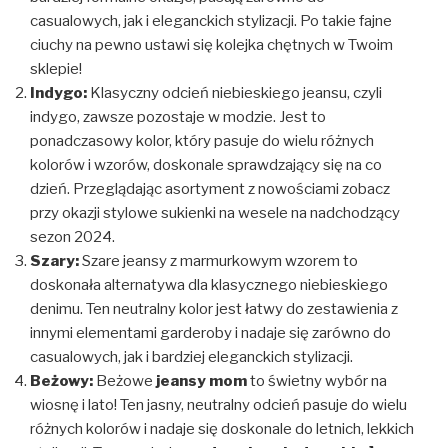
casualowych, jak i eleganckich stylizacji. Po takie fajne
ciuchy na pewno ustawi się kolejka chętnych w Twoim
sklepie!
Indygo:
Klasyczny odcień niebieskiego jeansu, czyli
indygo, zawsze pozostaje w modzie. Jest to
ponadczasowy kolor, który pasuje do wielu różnych
kolorów i wzorów, doskonale sprawdzający się na co
dzień. Przeglądając asortyment z nowościami zobacz
przy okazji stylowe sukienki na wesele na nadchodzący
sezon 2024.
Szary:
Szare jeansy z marmurkowym wzorem to
doskonała alternatywa dla klasycznego niebieskiego
denimu. Ten neutralny kolor jest łatwy do zestawienia z
innymi elementami garderoby i nadaje się zarówno do
casualowych, jak i bardziej eleganckich stylizacji.
Beżowy:
Beżowe
jeansy mom
to świetny wybór na
wiosnę i lato! Ten jasny, neutralny odcień pasuje do wielu
różnych kolorów i nadaje się doskonale do letnich, lekkich