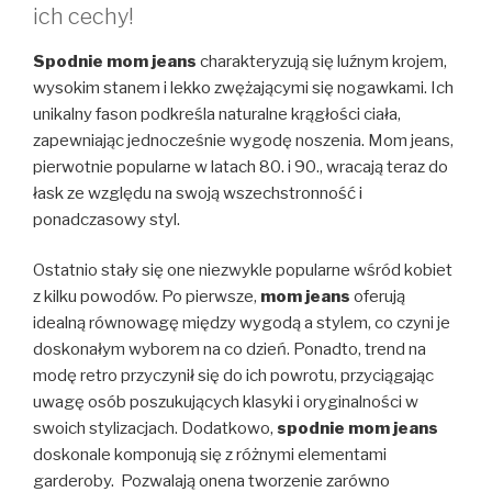
ich cechy!
Spodnie mom jeans
charakteryzują się luźnym krojem,
wysokim stanem i lekko zwężającymi się nogawkami. Ich
unikalny fason podkreśla naturalne krągłości ciała,
zapewniając jednocześnie wygodę noszenia. Mom jeans,
pierwotnie popularne w latach 80. i 90., wracają teraz do
łask ze względu na swoją wszechstronność i
ponadczasowy styl.
Ostatnio stały się one niezwykle popularne wśród kobiet
z kilku powodów. Po pierwsze,
mom jeans
oferują
idealną równowagę między wygodą a stylem, co czyni je
doskonałym wyborem na co dzień. Ponadto, trend na
modę retro przyczynił się do ich powrotu, przyciągając
uwagę osób poszukujących klasyki i oryginalności w
swoich stylizacjach. Dodatkowo,
spodnie mom jeans
doskonale komponują się z różnymi elementami
garderoby. Pozwalają onena tworzenie zarówno