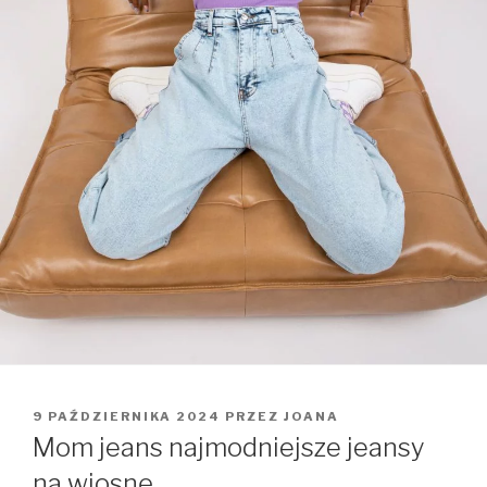
OPUBLIKOWANE
9 PAŹDZIERNIKA 2024
PRZEZ
JOANA
W
Mom jeans najmodniejsze jeansy
na wiosnę