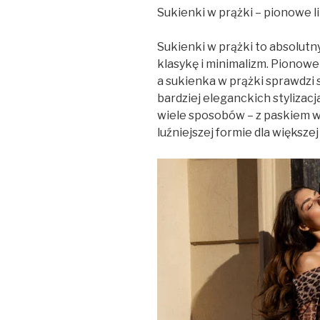
Sukienki w prążki – pionowe l
Sukienki w prążki to absolutn
klasykę i minimalizm. Pionowe
a sukienka w prążki sprawdzi 
bardziej eleganckich stylizac
wiele sposobów – z paskiem w t
luźniejszej formie dla większe