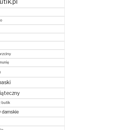
utik.pl
to
hrzciny
munię
m
paski
iąteczny
z butik
y damskie
je