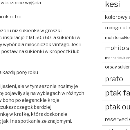
kesi
 wieczorne wyjścia.
urok retro
kolorowy 
mango ubr
zoru niż sukienka w groszki.
nspiracje z lat 50. i 60., a sukienki w
mohito sukie
 wybór dla miłośniczek vintage. Jeśli
mohito s
y, postaw na sukienki w kropeczki lub
monnari sukien
orsay sukien
a każdą porę roku
prato
 jesieni, ale w tym sezonie nosimy je
ptak fa
atę pojawiły się na wybiegach w różnych
w boho po eleganckie kroje
ptak ou
 szukasz czegoś bardziej
nkę w kratkę, która doskonale
reserved 
 jak i na spotkanie ze znajomymi.