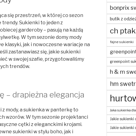
bonprix s
ca się przestrzeń, w której co sezon
butik z odzie
e trendy. Sukienki to jeden z
ch ptak
biecej garderoby – pasują na każdą
 sylwetkę. W tym sezonie domy mody
fajne sukienki
 klasyki, jak i nowoczesne wariacje na
greenpoin
li zastanawiasz się, jakie sukienki
eć w swojej szafie, przygotowaliśmy
greenpoint suk
zych trendów.
h & m swe
hm swetr
ę – drapieżna elegancja
hurtow
 z mody, a sukienka w panterkę to
Jaka sukienka dla
ych wzorów. W tym sezonie projektanci
Jakie sukienki 
lasyczne cętki z eleganckimi krojami.
Jakie sukienki
ne sukienki w stylu boho, jak i