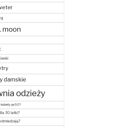
weter
żą
. moon
t
ienki
try
y damskie
nia odzieży
 kobiety po 50?
dla 30 latki?
 odmładzają?