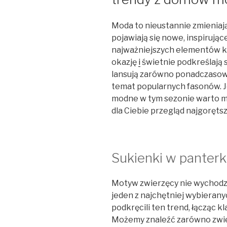
Moda to nieustannie zmieniają
pojawiają się nowe, inspirując
najważniejszych elementów ko
okazję
i
świetnie podkreślają
lansują zarówno ponadczasowe
temat popularnych fasonów. Jeś
modne w tym sezonie warto mi
dla Ciebie przegląd najgoręts
Sukienki w panterk
Motyw zwierzęcy nie wychodzi
jeden z najchętniej wybieran
podkręcili ten trend, łącząc k
Możemy znaleźć zarówno zwiew