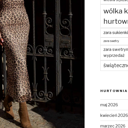
wólka 
hurtow
zara sukienki
zara swetry
zara swetry
wyprzedaż
świąteczn
HURTOWNIA 
maj 2026
kwiecień 2026
marzec 2026