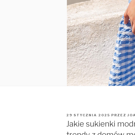
OPUBLIKOWANE
29 STYCZNIA 2025
PRZEZ
JO
W
Jakie sukienki mod
trendy z domów m