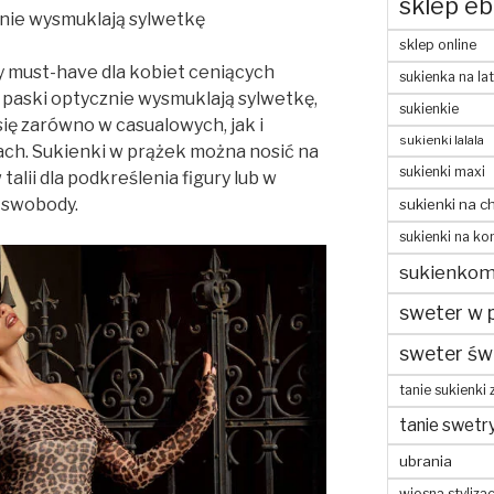
sklep eb
inie wysmuklają sylwetkę
sklep online
y must-have dla kobiet ceniących
sukienka na la
 paski optycznie wysmuklają sylwetkę,
sukienkie
się zarówno w casualowych, jak i
sukienki lalala
jach. Sukienki w prążek można nosić na
sukienki maxi
alii dla podkreślenia figury lub w
j swobody.
sukienki na c
sukienki na ko
sukienko
sweter w 
sweter św
tanie sukienki 
tanie swetr
ubrania
wiosna stylizac