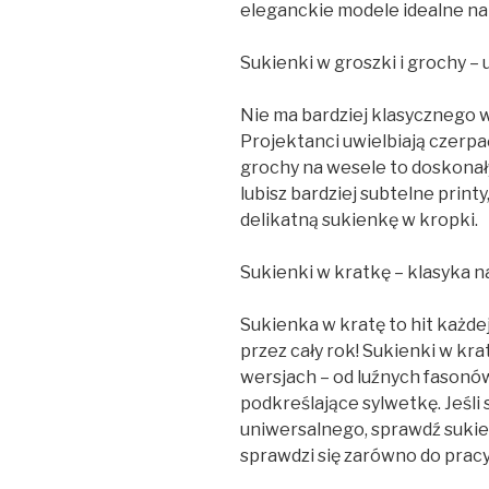
eleganckie modele idealne na
Sukienki w groszki i grochy – 
Nie ma bardziej klasycznego w
Projektanci uwielbiają czerpać i
grochy na wesele to doskonały
lubisz bardziej subtelne print
delikatną sukienkę w kropki.
Sukienki w kratkę – klasyka n
Sukienka w kratę to hit każdej
przez cały rok! Sukienki w kr
wersjach – od luźnych fasonó
podkreślające sylwetkę. Jeśli
uniwersalnego, sprawdź sukie
sprawdzi się zarówno do pracy,