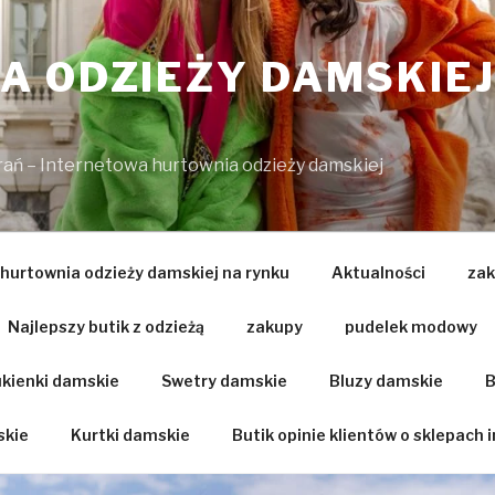
 ODZIEŻY DAMSKIEJ
brań – Internetowa hurtownia odzieży damskiej
 hurtownia odzieży damskiej na rynku
Aktualności
zak
Najlepszy butik z odzieżą
zakupy
pudelek modowy
kienki damskie
Swetry damskie
Bluzy damskie
B
skie
Kurtki damskie
Butik opinie klientów o sklepach