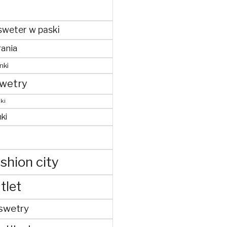
sweter w paski
ania
nki
wetry
ki
ki
shion city
tlet
swetry