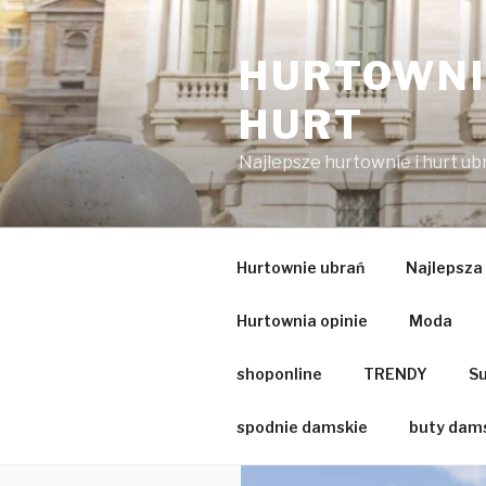
Przejdź
do
HURTOWNIA
treści
HURT
Najlepsze hurtownie i hurt u
Hurtownie ubrań
Najlepsza
Hurtownia opinie
Moda
shoponline
TRENDY
Su
spodnie damskie
buty dam