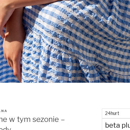
ANA
24hurt
ne w tym sezonie –
beta pl
ody