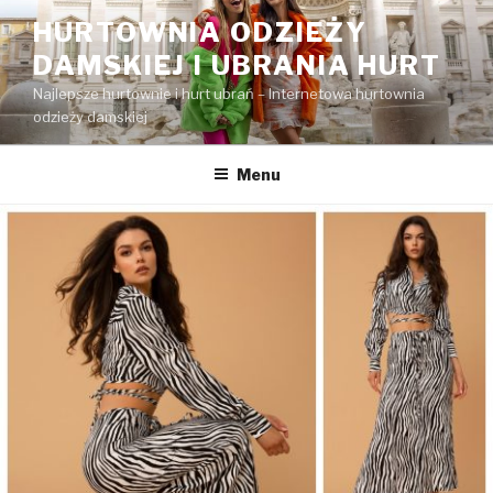
Przejdź
HURTOWNIA ODZIEŻY
do
DAMSKIEJ I UBRANIA HURT
treści
Najlepsze hurtownie i hurt ubrań – Internetowa hurtownia
odzieży damskiej
Menu