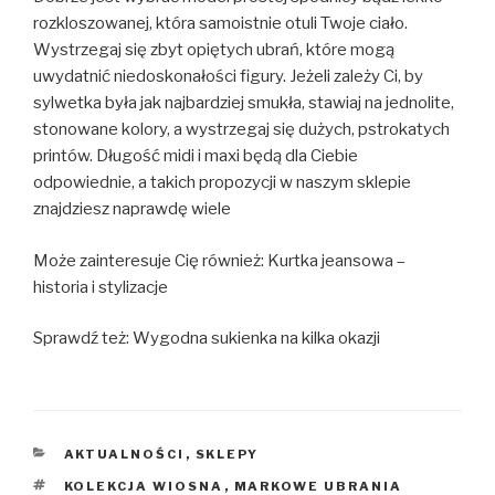
rozkloszowanej, która samoistnie otuli Twoje ciało.
Wystrzegaj się zbyt opiętych ubrań, które mogą
uwydatnić niedoskonałości figury. Jeżeli zależy Ci, by
sylwetka była jak najbardziej smukła, stawiaj na jednolite,
stonowane kolory, a wystrzegaj się dużych, pstrokatych
printów. Długość midi i maxi będą dla Ciebie
odpowiednie, a takich propozycji w naszym sklepie
znajdziesz naprawdę wiele
Może zainteresuje Cię również: Kurtka jeansowa –
historia i stylizacje
Sprawdź też: Wygodna sukienka na kilka okazji
KATEGORIE
AKTUALNOŚCI
,
SKLEPY
TAGI
KOLEKCJA WIOSNA
,
MARKOWE UBRANIA