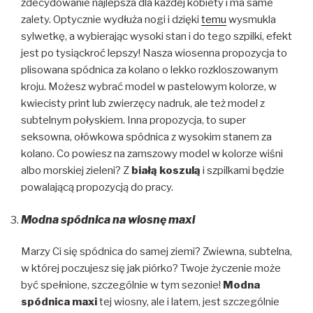
zdecydowanie najlepsza dla każdej kobiety i ma same
zalety. Optycznie wydłuża nogi i dzięki
temu
wysmukla
sylwetkę, a wybierając wysoki stan i do tego szpilki, efekt
jest po tysiąckroć lepszy! Nasza wiosenna propozycja to
plisowana spódnica za kolano o lekko rozkloszowanym
kroju. Możesz wybrać model w pastelowym kolorze, w
kwiecisty print lub zwierzęcy nadruk, ale też model z
subtelnym połyskiem. Inna propozycja, to super
seksowna, ołówkowa spódnica z wysokim stanem za
kolano. Co powiesz na zamszowy model w kolorze wiśni
albo morskiej zieleni? Z
białą koszulą
i szpilkami będzie
powalającą propozycją do pracy.
Modna spódnica na wiosnę maxi
Marzy Ci się spódnica do samej ziemi? Zwiewna, subtelna,
w której poczujesz się jak piórko? Twoje życzenie może
być spełnione, szczególnie w tym sezonie!
Modna
spódnica maxi
tej wiosny, ale i latem, jest szczególnie