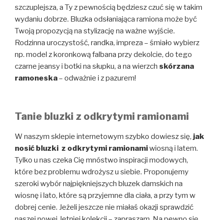
szczuplejsza, a Ty z pewnością będziesz czuć się w takim
wydaniu dobrze. Bluzka odsłaniająca ramiona może być
Twoją propozycją na stylizację na ważne wyjście.
Rodzinna uroczystość, randka, impreza – śmiało wybierz
np. model z koronkową falbana przy dekolcie, do tego
czarne jeansy i botki na słupku, a na wierzch
skórzana
ramoneska
– odważnie i z pazurem!
Tanie bluzki z odkrytymi ramionami
W naszym sklepie internetowym szybko dowiesz się,
jak
nosić bluzki z odkrytymi ramionami
wiosną i latem.
Tylko u nas czeka Cię mnóstwo inspiracji modowych,
które bez problemu wdrożysz u siebie. Proponujemy
szeroki wybór najpiękniejszych bluzek damskich na
wiosnę i lato, które są przyjemne dla ciała, a przy tym w
dobrej cenie. Jeżeli jeszcze nie miałaś okazji sprawdzić
naszej nowej, letniej kolekcji – zapraszam. Na pewno się