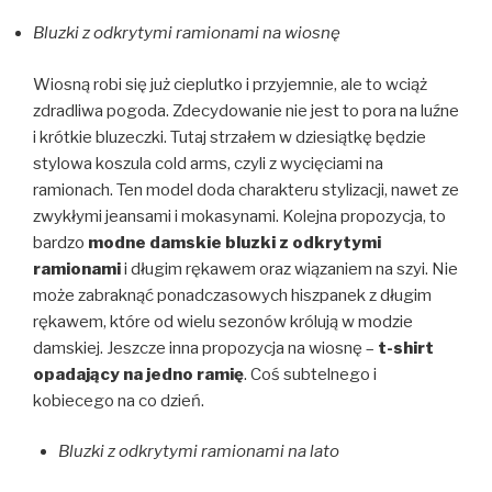
Bluzki z odkrytymi ramionami na wiosnę
Wiosną robi się już cieplutko i przyjemnie, ale to wciąż
zdradliwa pogoda. Zdecydowanie nie jest to pora na luźne
i krótkie bluzeczki. Tutaj strzałem w dziesiątkę będzie
stylowa koszula cold arms, czyli z wycięciami na
ramionach. Ten model doda charakteru stylizacji, nawet ze
zwykłymi jeansami i mokasynami. Kolejna propozycja, to
bardzo
modne damskie bluzki z odkrytymi
ramionami
i długim rękawem oraz wiązaniem na szyi. Nie
może zabraknąć ponadczasowych hiszpanek z długim
rękawem, które od wielu sezonów królują w modzie
damskiej. Jeszcze inna propozycja na wiosnę –
t-shirt
opadający na jedno ramię
. Coś subtelnego i
kobiecego na co dzień.
Bluzki z odkrytymi ramionami na lato