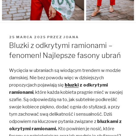
OPUBLIKOWANE
25 MARCA 2025
PRZEZ
JOANA
W
Bluzki z odkrytymi ramionami –
fenomen! Najlepsze fasony ubrań
Wycięcia w ubraniach są wiodącym trendem w modzie
damskiej. Nie bez powodu więc w dzisiejszych
propozycjach pojawiają się
bluzki
z odkrytymi
ramionami
, które każda kobieta pragnie mieć w swojej
szafie. Są odpowiedzią na to, jak subtelnie podkreślić
swoje kobiece piękno, dodać ognia do stylizacji, a przy
tym zachować swą delikatność i sensualność. Dziś
odpowiem na kluczowe pytania związane z
bluzkami z
okrytymi ramionami.
Kto powinien je nosić, które