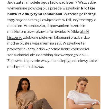
Jakie zatem modele będą królować latem? Wszystkie
wymienione powyżej plus przede wszystkim
krótkie
bluzki z odkrytymi ramionami
. Wszelkiego rodzaju
topy na jedno ramię i z wiązaniem w talii, czy też topy z
dekoltem w serduszko, drapowaniem i szerokim
mankietem przy rękawie. To również krótkie
bluzki
hiszpanki
zdobione pięknym falbanami oraz bardzo
modne bluzki z wiązaniem na szyi. Wszystkie te
propozycje łączy jedno – podkreślenie kobiecości,
sensualności, ale z odrobiną dziewczęcego looku.
Zapewnia to przede wszystkim ciepły, pastelowy kolor i
modny print na bluzce.