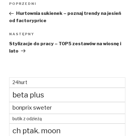
Nawigacja
Poprzedni
POPRZEDNI
wpisu
wpis
Hurtownia sukienek – poznaj trendy na jesień
od factoryprice
Następny
NASTĘPNY
wpis
Stylizacje do pracy – TOP5 zestawów na wiosnę i
lato
24hurt
beta plus
bonprix sweter
butik z odzieżą
ch ptak. moon