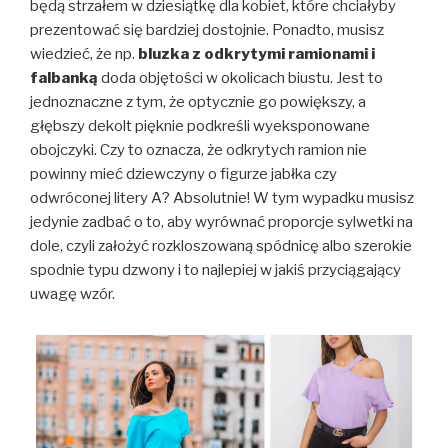
będą strzałem w dziesiątkę dla kobiet, które chciałyby
prezentować się bardziej dostojnie. Ponadto, musisz
wiedzieć, że np.
bluzka z odkrytymi ramionami i
falbanką
doda objętości w okolicach biustu. Jest to
jednoznaczne z tym, że optycznie go powiększy, a
głębszy dekolt pięknie podkreśli wyeksponowane
obojczyki. Czy to oznacza, że odkrytych ramion nie
powinny mieć dziewczyny o figurze jabłka czy
odwróconej litery A? Absolutnie! W tym wypadku musisz
jedynie zadbać o to, aby wyrównać proporcje sylwetki na
dole, czyli założyć rozkloszowaną spódnicę albo szerokie
spodnie typu dzwony i to najlepiej w jakiś przyciągający
uwagę wzór.