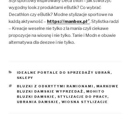
Styl sportowy inspirowany Deca thlon – jak stworzyć
wygodny look z produktami eButik? Co wybrać
Decathlon czy eButik? Modne stylizacje sportowe na
każdą aktywność –
https://manbox.pl
. Stylistka radzi
– Kreacje weselne nie tylko z la mania czyli ciekawe
propozycje na wiosnę i nie tylko. Tanie i Modn e obuwie
alternatywa dla deezee i nie tylko.
KATEGORIE
IDEALNE PORTALE DO SPRZEDAŻY UBRAŃ
,
SKLEPY
TAGI
BLUZKI Z ODKRYTYMI RAMIONAMI
,
MARKOWE
BLUZKI DAMSKIE WYPRZEDAŻ
,
MOHITO
BLUZKI DAMSKIE
,
STYLIZACJE DO PRACY
,
UBRANIA DAMSKIE
,
WIOSNA STYLIZACJE