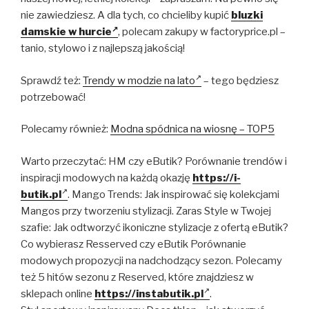
nie zawiedziesz. A dla tych, co chcieliby kupić
bluzki
damskie w hurcie
, polecam zakupy w factoryprice.pl –
tanio, stylowo i z najlepszą jakością!
Sprawdź też:
Trendy w modzie na lato
– tego będziesz
potrzebować!
Polecamy również:
Modna spódnica na wiosnę – TOP5
Warto przeczytać: HM czy eButik? Porównanie trendów i
inspiracji modowych na każdą okazję
https://i-
butik.pl
. Mango Trends: Jak inspirować się kolekcjami
Mangos przy tworzeniu stylizacji. Zaras Style w Twojej
szafie: Jak odtworzyć ikoniczne stylizacje z ofertą eButik?
Co wybierasz Resserved czy eButik Porównanie
modowych propozycji na nadchodzący sezon. Polecamy
też 5 hitów sezonu z Reserved, które znajdziesz w
sklepach online
https://instabutik.pl
.