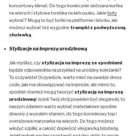
koncertowy klimat. Do tego koniecznie skórzana kurtka
na wierzch i stylowa torebka na łańcuszku. Jakie
buty
wybrać? Mogą to być botki na platformie i klocku, ale
możesz wybrać też wygodne
trampki z podwyższoną
cholewką
.
Stylizacje na imprezę urodzinową
Jak myślisz, czy
stylizacja na imprezę ze spodniami
będzie odpowiednia na przykład na urodziny koleżanki?
To oczywiste! Oczywiście, warto mieć na uwadze dress
code, jaki ma obowiązywać na imprezie, ale mimo to,
spodnie również mogą tworzyć
stylizację na imprezę
urodzinową
! Jeżeli Twój strój powinien być elegancki, to
naszym zdaniem warto wybrać materiałowe spodnie
dzwony z wysokim stanem, do tego koronkowy top i
oversizowa marynarka na wierzch. Do tego możesz
włożyć szpilki, a całość dopieścić elegancką biżuterią.
Jeżeli jednak możesz postawić na luźny ubiór, to może