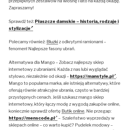
przepięknych zestawów na wiosnę i lato na każdą okazję.
Zapraszamy!
Sprawdź też:
Płaszcze damskie – historia, rodzaje i
stylizacje
Polecamy również:
Bluzki
z odkrytymi ramionami –
fenomen! Najlepsze fasony ubrań.
Alternatywa dla Mango – Zobacz najlepszy sklep
internetowy z ubraniami. Każda z nas lubi wyglądać
stylowo, niezależnie od okazji –
https://manstyle.pl
.
Mango to popularna marka, ale istnieją alternatywy, które
oferują równie atrakcyjne ubrania, często w bardziej
przystępnych cenach. Jeśli szukasz mango sklep
internetowy, który łączy modę z wygodą zakupów online,
koniecznie sprawdź ofertę
Butik online
. Nie przegap:
https://menscode.pl
– Szaleństwo wyprzedaży w
sklepach online – co warto kupić? Pudelek modowy –