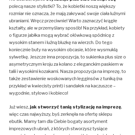
polecą nasze stylistki? To, że kobietki noszą większy
rozmiar nie oznacza, że mają zakrywać swoje ciała luźnymi
ubraniami. Wręcz przeciwnie! Warto zaznaczyć krągłe
kształty, ale w przemyślany sposób! Na przykład, kobiety
o figurze jabłka mogą wybrać ołówkową spódnicę z
wysokim stanem i luźną bluzkę na wierzch. Do tego
koniecznie buty na wysokim obcasie, które wysmuklą
sylwetkę. Jeszcze inna propozycja, to sukienka plus size o
asymetrycznym kroju za kolano z eleganckim paskiem w
talii i wysokimi kozakami. Nasza propozycja na imprezę, to
także zestawienie woskowanych legginsów z tuniką (na
przykład w kwiecisty print) i sandałek na kaczuszce –
wygodnie, stylowo i kobieco!
Już wiesz,
jak stworzyć tanią stylizację na imprezę
,
więc czas najwyższy, byś zerknęła na ofertę sklepu
ebutik. Mamy tam dla Ciebie bogaty asortyment
imprezowych ubrań, z których stworzysz tysiące