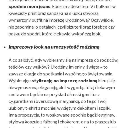
spodnie mom jeans
, koszula z dekoltem V i bufkami w
kwiecisty print oraz sandałki na słupku stworzą
wymarzony outfit na imprezę urodzinową? Oczywiście,
nie zapominaj o detalach, czyli biżuterii oraz torebce czy
pasku do spodni, które ciekawie wykończą look.
Imprezowy look na uroczystość rodzinną
A co założyć, gdy wybieramy się na imprezę do rodziców,
teściów czy wujków? Urodziny, imieniny, święta – to
zawsze okazja do spotkania i wspólnego świętowania.
Wybierając
stylizację na imprezę rodzinną
kieruj się
niewymuszoną elegancją, ale i wygodą. Tutaj ciekawym
zestawem będzie na przykład damski garnitur z
cygaretkami i oversizową marynarką, do tego Twój
ulubiony t-shirt z mocniej wyciętym dekoltem i szpilki.
Inna propozycja, to woskowane spodnie bądź legginsy,
stylowa koszula z falbaną i chokerem, a na to płaszcz lub