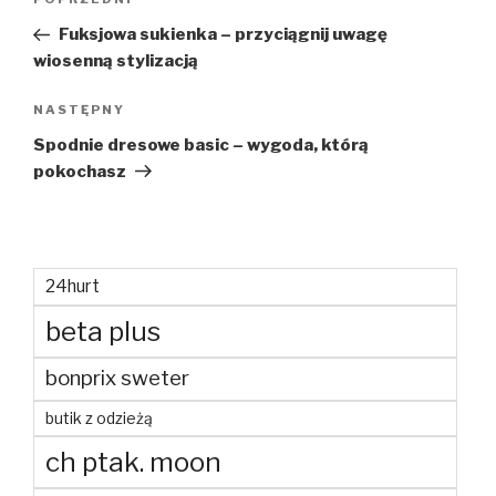
Poprzedni
wpisu
wpis
Fuksjowa sukienka – przyciągnij uwagę
wiosenną stylizacją
Następny
NASTĘPNY
wpis
Spodnie dresowe basic – wygoda, którą
pokochasz
24hurt
beta plus
bonprix sweter
butik z odzieżą
ch ptak. moon