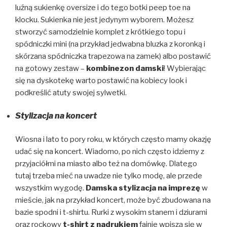
luźną sukienkę oversize i do tego botki peep toe na
klocku. Sukienka nie jest jedynym wyborem. Możesz
stworzyć samodzielnie komplet z krótkiego topu i
spódniczki mini (na przykład jedwabna bluzka z koronką i
skórzana spódniczka trapezowa na zamek) albo postawić
na gotowy zestaw –
kombinezon damski
! Wybierając
się na dyskotekę warto postawić na kobiecy look i
podkreślić atuty swojej sylwetki.
Stylizacja na koncert
Wiosna i lato to pory roku, w których często mamy okazję
udać się na koncert. Wiadomo, po nich często idziemy z
przyjaciółmi na miasto albo też na domówkę. Dlatego
tutaj trzeba mieć na uwadze nie tylko modę, ale przede
wszystkim wygodę.
Damska stylizacja na imprezę
w
mieście, jak na przykład koncert, może być zbudowana na
bazie spodni i t-shirtu. Rurki z wysokim stanem i dziurami
oraz rockowy
t-shirt z nadrukiem
fajnie wpiszą się w