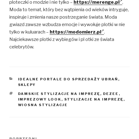
ploteczki o modzie i nie tylko –
https://merenge.pl
.
Moda to temat, który bez wątpienia od wieków intryguje,
inspiruje i zmienia nasze postrzeganie świata. Moda
gwiazd zawsze wzbudza emocje i wywołuje plotki w nie
tylko w kuluarach –
https://modomierz.pl
.
Najciekawsze plotki z wybiegów i pl otki ze świata
celebrytów.
KATEGORIE
IDEALNE PORTALE DO SPRZEDAŻY UBRAŃ
,
SKLEPY
TAGI
DAMSKIE STYLIZACJE NA IMPREZĘ
,
DEZEE
,
IMPREZOWY LOOK
,
STYLIZACJE NA IMPREZĘ
,
WIOSNA STYLIZACJE
Nawigacja
POPRZEDNI