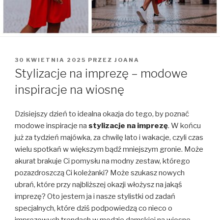
OPUBLIKOWANE
30 KWIETNIA 2025
PRZEZ
JOANA
W
Stylizacje na imprezę – modowe
inspiracje na wiosnę
Dzisiejszy dzień to idealna okazja do tego, by poznać
modowe inspiracje na
stylizacje na imprezę
. W końcu
już za tydzień majówka, za chwilę lato i wakacje, czyli czas
wielu spotkań w większym bądź mniejszym gronie. Może
akurat brakuje Ci pomysłu na modny zestaw, którego
pozazdroszczą Ci koleżanki? Może szukasz nowych
ubrań, które przy najbliższej okazji włożysz na jakąś
imprezę? Oto jestem ja i nasze stylistki od zadań
specjalnych, które dziś podpowiedzą co nieco o