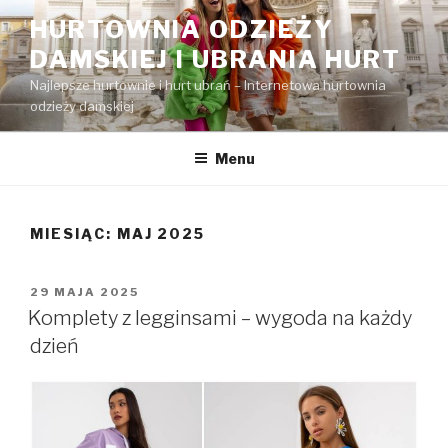
Przejdź
HURTOWNIA ODZIEŻY
do
DAMSKIEJ I UBRANIA HURT
treści
Najlepsze hurtownie i hurt ubrań – Internetowa hurtownia
odzieży damskiej
Menu
MIESIĄC:
MAJ 2025
OPUBLIKOWANE
29 MAJA 2025
W
Komplety z legginsami – wygoda na każdy
dzień