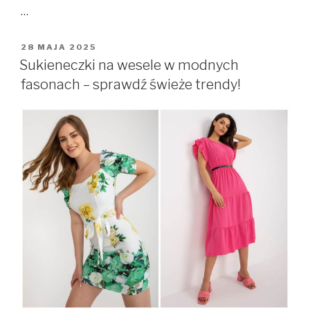
…
OPUBLIKOWANE
28 MAJA 2025
W
Sukieneczki na wesele w modnych
fasonach – sprawdź świeże trendy!