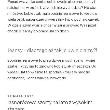
Ponad wszystko cenisz sobie swoje ulubione jeansy i
najchętniej w ogóle byś z nich nie wychodziła? No cóż,
mnóstwo kobiet tak ma! Spodnie jeansowe to według
wielu osób najbardziej uniwersalny typ dwóch nogawek.
W dzisiejszym wpisie chcemy zainspirować Was jeżeli
chodzi o jeansy do pracy i na co dzień.
Jeansy – dlaczego aż tak je uwielbiamy?!
Spodnie jeansowe to prawdziwe must have w Twojej
szafie. Tyczy się to zarówno kobiet, jak i mężczyzn. Od
wieeelu lat to właśnie te spodnie królują w modzie
codziennej. Jeans wniknął nawet do …
OPUBLIKOWANE
27 MAJA 2025
W
Jasnoróżowe szorty na lato z wysokim
stanem