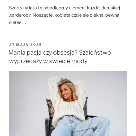
Szorty na lato to nieodłączny element każdej damskiej
garderoby. Nosząc je, kobieta czuje się piękna, pewna
siebie …
OPUBLIKOWANE
27 MAJA 2025
W
Mania pasja czy obsesja? Szaleństwo
wyprzedaży w świecie mody