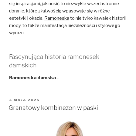
się inspiracjami, jak nosić to niezwykle wszechstronne
ubranie, które z łatwością wpasowuje się w różne
estetyki
i
okazje.
Ramoneska
to nie tylko kawałek historii
mody, to także manifestacja niezależności
i
stylowego
wyrazu.
Fascynująca historia ramonesek
damskich
Ramoneska damska
…
OPUBLIKOWANE
4 MAJA 2025
W
Granatowy kombinezon w paski