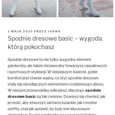
OPUBLIKOWANE
1 MAJA 2025
PRZEZ
JOANA
W
Spodnie dresowe basic – wygoda,
którą pokochasz
Spodnie dresowe to nie tylko wygodny element
garderoby, ale także niezawodny towarzysz casualowych
i sportowych stylizacji. W dzisiejszym świecie, gdzie
komfort jest równie ważny, co styl, spodnie dresowe
stały się nieodłącznym elementem codziennego ubioru.
W naszym przewodniku odkryjesz, dlaczego
spodnie
dresowe basic
są tak cenione. Dowiesz się również, jak
je nosić, aby stworzyć zarówno luzackie, jak i modne
outfity, oraz jak sprawić, by były one kluczowym