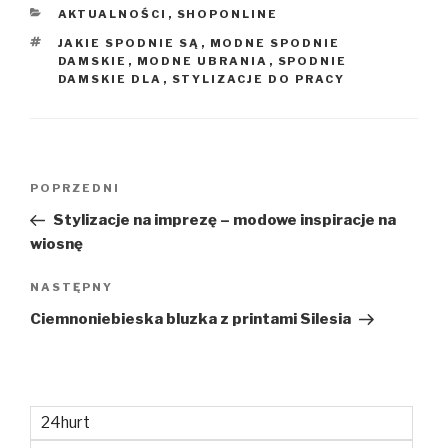
KATEGORIE
AKTUALNOŚCI
,
SHOPONLINE
TAGI
JAKIE SPODNIE SĄ
,
MODNE SPODNIE
DAMSKIE
,
MODNE UBRANIA
,
SPODNIE
DAMSKIE DLA
,
STYLIZACJE DO PRACY
Nawigacja
Poprzedni
POPRZEDNI
wpisu
wpis
Stylizacje na imprezę – modowe inspiracje na
wiosnę
Następny
NASTĘPNY
wpis
Ciemnoniebieska bluzka z printami Silesia
24hurt