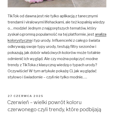
TikTok od dawna jest nie tylko aplikacją z tanecznymi
trendami i viralowymi lifehackami, ale też kopalnią wiedzy
o… modzie! Jednym z najgorętszych tematów, który
zyskał ogromną popularność na tej platformie, jest
analiza
kolorystyczna
i typ urody. Influencerki z całego świata
odkrywają swoje typy urody, testują filtry sezonów i
pokazują, jak dobór właściwych kolorów może totalnie
odmienić ich wygląd. Ale czy można połączyć modne
trendy z TikToka z klasyczną wiedzą o typach urody?
Oczywiście! W tym artykule pokażę Ci, jak wyglądać
stylowo i świadomie – czyli nie tylko modnie, …
OPUBLIKOWANE
27 CZERWCA 2025
W
Czerwień – wielki powrót koloru
czerwonego czyli trendy, które podbijają