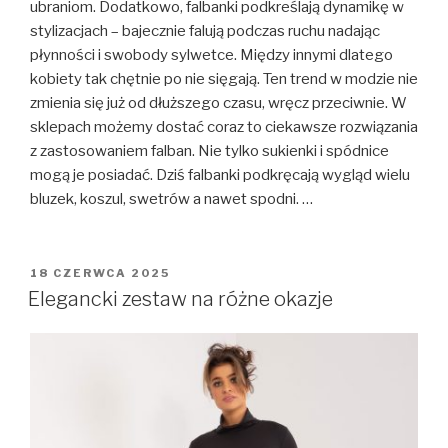
ubraniom. Dodatkowo, falbanki podkreślają dynamikę w
stylizacjach – bajecznie falują podczas ruchu nadając
płynności i swobody sylwetce. Między innymi dlatego
kobiety tak chętnie po nie sięgają. Ten trend w modzie nie
zmienia się już od dłuższego czasu, wręcz przeciwnie. W
sklepach możemy dostać coraz to ciekawsze rozwiązania
z zastosowaniem falban. Nie tylko sukienki i spódnice
mogą je posiadać. Dziś falbanki podkręcają wygląd wielu
bluzek, koszul, swetrów a nawet spodni. …
OPUBLIKOWANE
18 CZERWCA 2025
W
Elegancki zestaw na różne okazje