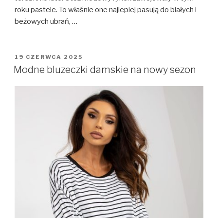
roku pastele. To właśnie one najlepiej pasują do białych i
beżowych ubrań, …
OPUBLIKOWANE
19 CZERWCA 2025
W
Modne bluzeczki damskie na nowy sezon