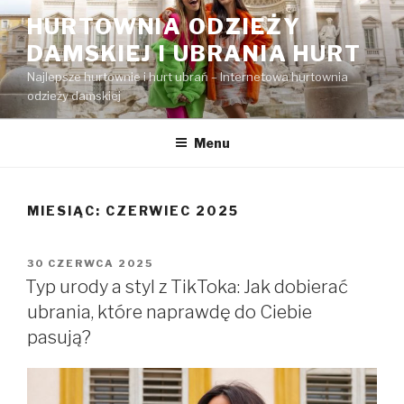
Przejdź
HURTOWNIA ODZIEŻY
do
DAMSKIEJ I UBRANIA HURT
treści
Najlepsze hurtownie i hurt ubrań – Internetowa hurtownia
odzieży damskiej
Menu
MIESIĄC:
CZERWIEC 2025
OPUBLIKOWANE
30 CZERWCA 2025
W
Typ urody a styl z TikToka: Jak dobierać
ubrania, które naprawdę do Ciebie
pasują?