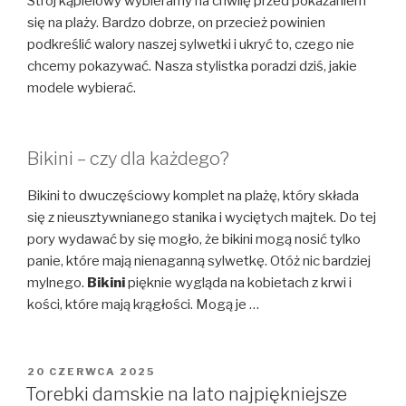
Strój kąpielowy wybieramy na chwilę przed pokazaniem
się na plaży. Bardzo dobrze, on przecież powinien
podkreślić walory naszej sylwetki i ukryć to, czego nie
chcemy pokazywać. Nasza stylistka poradzi dziś, jakie
modele wybierać.
Bikini – czy dla każdego?
Bikini to dwuczęściowy komplet na plażę, który składa
się z nieusztywnianego stanika i wyciętych majtek. Do tej
pory wydawać by się mogło, że bikini mogą nosić tylko
panie, które mają nienaganną sylwetkę. Otóż nic bardziej
mylnego.
Bikini
pięknie wygląda na kobietach z krwi i
kości, które mają krągłości. Mogą je …
OPUBLIKOWANE
20 CZERWCA 2025
W
Torebki damskie na lato najpiękniejsze