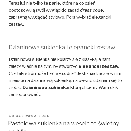
Teraz już nie tylko te panie, które na co dzień
dostosowują swój wygląd do zasad
dress code
,
zapragną wyglądać stylowo. Pora wybrać elegancki
zestaw.
Dzianinowa sukienka i elegancki zestaw
Dzianinowa sukienka nie kojarzy się z klasyką, a nam
zależy właśnie na tym, by stworzyć
elegancki zestaw
.
Czy taki strój może być wygodny? Jeśli znajdzie się w nim
miejsce na dzianinową sukienkę, na pewno uda nam się to
zrobić.
Dzianinowa sukienka
, którą chcemy Wam dziś
zaproponować …
OPUBLIKOWANE
18 CZERWCA 2025
W
Pastelowa sukienka na wesele to świetny