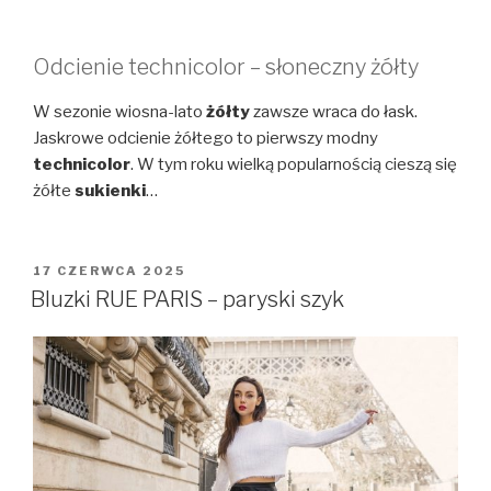
Odcienie technicolor – słoneczny żółty
W sezonie wiosna-lato
żółty
zawsze wraca do łask.
Jaskrowe odcienie żółtego to pierwszy modny
technicolor
. W tym roku wielką popularnością cieszą się
żółte
sukienki
…
OPUBLIKOWANE
17 CZERWCA 2025
W
Bluzki RUE PARIS – paryski szyk