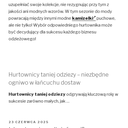
uzupełniać swoje kolekcje, nie rezygnując przy tym z
jakości ani modnych wzorów. W tym sezonie do mody
powracają między innymi modne
kamizelki
puchowe,
ale nie tylko! Wybór odpowiedniego hurtownika może
być decydujący dla sukcesu każdego biznesu
odzieżowego!
Hurtownicy taniej odziezy – niezbędne
ogniwo w łańcuchu dostaw
Hurtownicy taniej odziezy
odgrywają kluczową rolę w
sukcesie zarówno małych, jak …
OPUBLIKOWANE
23 CZERWCA 2025
W