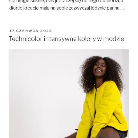
się długie suknie, dziś już raczej się od tego odchodzi, a
długie kreacje mają na sobie zazwyczaj jedynie panna …
OPUBLIKOWANE
17 CZERWCA 2025
W
Technicolor intensywne kolory w modzie