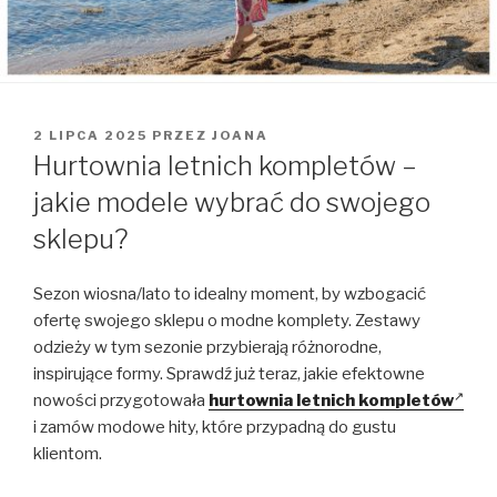
OPUBLIKOWANE
2 LIPCA 2025
PRZEZ
JOANA
W
Hurtownia letnich kompletów –
jakie modele wybrać do swojego
sklepu?
Sezon wiosna/lato to idealny moment, by wzbogacić
ofertę swojego sklepu o modne komplety. Zestawy
odzieży w tym sezonie przybierają różnorodne,
inspirujące formy. Sprawdź już teraz, jakie efektowne
nowości przygotowała
hurtownia letnich kompletów
i zamów modowe hity, które przypadną do gustu
klientom.