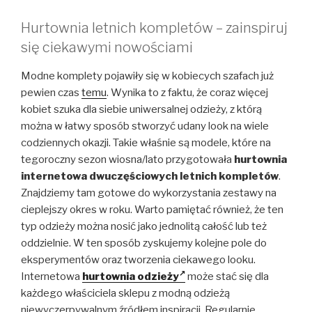
Hurtownia letnich kompletów – zainspiruj
się ciekawymi nowościami
Modne komplety pojawiły się w kobiecych szafach już
pewien czas
temu
. Wynika to z faktu, że coraz więcej
kobiet szuka dla siebie uniwersalnej odzieży, z którą
można w łatwy sposób stworzyć udany look na wiele
codziennych okazji. Takie właśnie są modele, które na
tegoroczny sezon wiosna/lato przygotowała
hurtownia
internetowa dwuczęściowych letnich kompletów
.
Znajdziemy tam gotowe do wykorzystania zestawy na
cieplejszy okres w roku. Warto pamiętać również, że ten
typ odzieży można nosić jako jednolitą całość lub też
oddzielnie. W ten sposób zyskujemy kolejne pole do
eksperymentów oraz tworzenia ciekawego looku.
Internetowa
hurtownia odzieży
może stać się dla
każdego właściciela sklepu z modną odzieżą
niewyczerpywalnym źródłem inspiracji. Regularnie