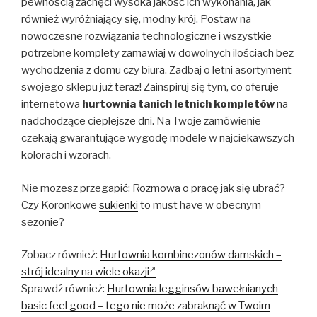
pewnością zachęci wysoka jakość ich wykonania, jak
również wyróżniający się, modny krój. Postaw na
nowoczesne rozwiązania technologiczne i wszystkie
potrzebne komplety zamawiaj w dowolnych ilościach bez
wychodzenia z domu czy biura. Zadbaj o letni asortyment
swojego sklepu już teraz! Zainspiruj się tym, co oferuje
internetowa
hurtownia tanich letnich kompletów
na
nadchodzące cieplejsze dni. Na Twoje zamówienie
czekają gwarantujące wygodę modele w najciekawszych
kolorach i wzorach.
Nie mozesz przegapić: Rozmowa o pracę jak się ubrać?
Czy Koronkowe
sukienki
to must have w obecnym
sezonie?
Zobacz również:
Hurtownia kombinezonów damskich –
strój idealny na wiele okazji
Sprawdź również:
Hurtownia legginsów bawełnianych
basic feel good – tego nie może zabraknąć w Twoim