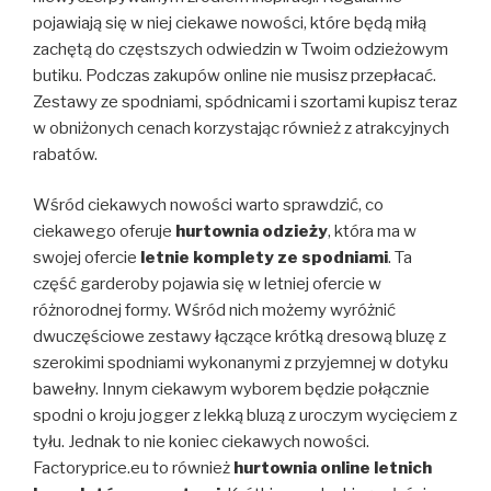
pojawiają się w niej ciekawe nowości, które będą miłą
zachętą do częstszych odwiedzin w Twoim odzieżowym
butiku. Podczas zakupów online nie musisz przepłacać.
Zestawy ze spodniami, spódnicami i szortami kupisz teraz
w obniżonych cenach korzystając również z atrakcyjnych
rabatów.
Wśród ciekawych nowości warto sprawdzić, co
ciekawego oferuje
hurtownia odzieży
, która ma w
swojej ofercie
letnie komplety ze spodniami
. Ta
część garderoby pojawia się w letniej ofercie w
różnorodnej formy. Wśród nich możemy wyróżnić
dwuczęściowe zestawy łączące krótką dresową bluzę z
szerokimi spodniami wykonanymi z przyjemnej w dotyku
bawełny. Innym ciekawym wyborem będzie połącznie
spodni o kroju jogger z lekką bluzą z uroczym wycięciem z
tyłu. Jednak to nie koniec ciekawych nowości.
Factoryprice.eu to również
hurtownia online letnich