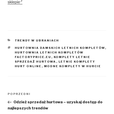
sklepie
KATEGORIE
TRENDY W UBRANIACH
TAGI
HURTOWNIA DAMSKICH LETNICH KOMPLETÓW
,
HURTOWNIA LETNICH KOMPLETÓW
FACTORYPRICE.EU
,
KOMPLETY LETNIE
SPRZEDAŻ HURTOWA
,
LETNIE KOMPLETY
HURT ONLINE
,
MODNE KOMPLETY W HURCIE
Nawigacja
Poprzedni
POPRZEDNI
wpisu
wpis
Odzież sprzedaż hurtowa – uzyskaj dostęp do
najlepszych trendów