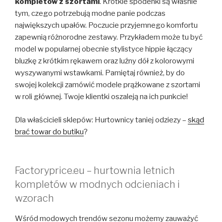
kompletów z szortami
. Krótkie spodenki są właśnie
tym, czego potrzebują modne panie podczas
największych upałów. Poczucie przyjemnego komfortu
zapewnią różnorodne zestawy. Przykładem może tu być
model w popularnej obecnie stylistyce hippie łączący
bluzkę z krótkim rękawem oraz luźny dół z kolorowymi
wyszywanymi wstawkami. Pamiętaj również, by do
swojej kolekcji zamówić modele prążkowane z szortami
w roli głównej. Twoje klientki oszaleją na ich punkcie!
Dla właścicieli sklepów: Hurtownicy taniej odziezy –
skąd
brać towar do butiku
?
Factoryprice.eu – hurtownia letnich
kompletów w modnych odcieniach i
wzorach
Wśród modowych trendów sezonu możemy zauważyć