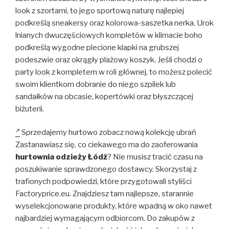
look z szortami, to jego sportową naturę najlepiej
podkreślą sneakersy oraz kolorowa-saszetka nerka. Urok
lnianych dwuczęściowych kompletów w klimacie boho
podkreślą wygodne plecione klapki na grubszej
podeszwie oraz okrągły plażowy koszyk. Jeśli chodzi o
party look z kompletem w roli głównej, to możesz polecić
swoim klientkom dobranie do niego szpilek lub
sandałków na obcasie, kopertówki oraz błyszczącej
biżuterii.
Sprzedajemy hurtowo zobacz nową kolekcję ubrań
Zastanawiasz się, co ciekawego ma do zaoferowania
hurtownia odzieży Łódź
? Nie musisz tracić czasu na
poszukiwanie sprawdzonego dostawcy. Skorzystaj z
trafionych podpowiedzi, które przygotowali styliści
Factoryprice.eu. Znajdziesz tam najlepsze, starannie
wyselekcjonowane produkty, które wpadną w oko nawet
najbardziej wymagającym odbiorcom. Do zakupów z