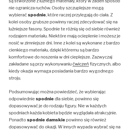
są stworzone z luźnego materiały, który w żaden sposób
nie ogranicza ruchów. Osoby szczuplejsze mogą
wybierać
spodnie
, które raczej przylegają do ciała. Z
kolei osoby grubsze powinny raczej zdecydować się na
luźniejsze fasony. Spodnie te różnią się od siebie również
rodzajem materiału. Niektóre mają ocieplenie i możesz je
nosić w zimniejsze dni. Inne z kolei są wykonane z bardzo
cienkiego materiału, dzięki któremu są bardzo
komfortowe do noszenia w dni cieplejsze. Zazwyczaj
zakładane są przy wykonywaniu
ćwiczeń
fizycznych, albo
kiedy okazja wymaga posiadania bardzo wygodnego
stroju.
Podsumowując można powiedzieć, że wybierając
odpowiednie
spodnie
dla siebie, powinno się
dopasowywać je do rodzaju figury. Nie w każdych
spodniach każda kobieta będzie wyglądała atrakcyjnie.
Ponadto
spodnie damskie
powinno się również
dopasowywać do okazji. W innych wypada wybrać się na