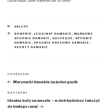
Gdzie kupić tanie sukienki dla 50 latki?
KATEGORIE
SKLEPY
TAGI
BONPRIX
,
LEGGINSY DAMSKIE
,
MARKOWE
SPODNIE DAMSKIE
,
QUIOSQUE
,
SPODNIE
DAMSKIE
,
SPODNIE DRESOWE DAMSKIE
,
SZORTY DAMSKIE
Nawigacja
Poprzedni
POPRZEDNI
wpisu
wpis
Marynarki damskie na jeden guzik
Następny
NASTĘPNY
wpis
Idealne buty na wesele – w nich będziesz tańczyć
do białego rana!