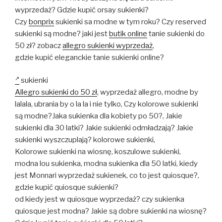
wyprzedaż? Gdzie kupić orsay sukienki?
Czy
bonprix
sukienki sa modne w tym roku? Czy reserved
sukienki są modne? jaki jest
butik online
tanie sukienki do
50 zł? zobacz
allegro sukienki wyprzedaż
,
gdzie kupić eleganckie tanie sukienki online?
sukienki
Allegro sukienki do 50 zł
, wyprzedaż allegro, modne by
lalala, ubrania by o la la i nie tylko, Czy kolorowe sukienki
są modne?Jaka sukienka dla kobiety po 50?, Jakie
sukienki dla 30 latki? Jakie sukienki odmładzają? Jakie
sukienki wyszczuplają? kolorowe sukienki,
Kolorowe sukienki na wiosnę, koszulowe sukienki,
modna lou sukienka, modna sukienka dla 50 latki, kiedy
jest Monnari wyprzedaż sukienek, co to jest quiosque?,
gdzie kupić quiosque sukienki?
od kiedy jest w quiosque wyprzedaż? czy sukienka
quiosque jest modna? Jakie są dobre sukienki na wiosnę?