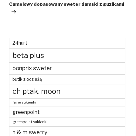
wpis
Camelowy dopasowany sweter damski z guzikami
24hurt
beta plus
bonprix sweter
butik z odzieżą
ch ptak. moon
fajne sukienki
greenpoint
greenpoint sukienki
h & m swetry