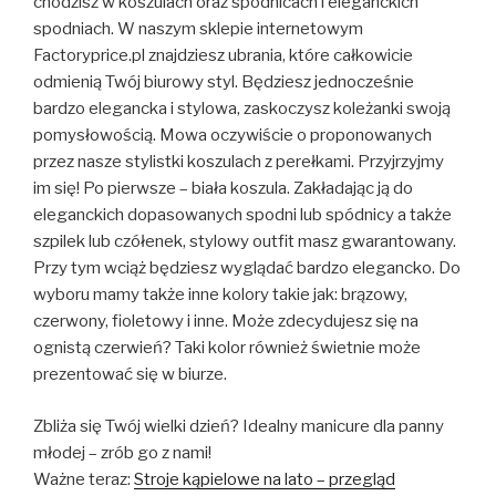
chodzisz w koszulach oraz spódnicach i eleganckich
spodniach. W naszym sklepie internetowym
Factoryprice.pl znajdziesz ubrania, które całkowicie
odmienią Twój biurowy styl. Będziesz jednocześnie
bardzo elegancka i stylowa, zaskoczysz koleżanki swoją
pomysłowością. Mowa oczywiście o proponowanych
przez nasze stylistki koszulach z perełkami. Przyjrzyjmy
im się! Po pierwsze – biała koszula. Zakładając ją do
eleganckich dopasowanych spodni lub spódnicy a także
szpilek lub czółenek, stylowy outfit masz gwarantowany.
Przy tym wciąż będziesz wyglądać bardzo elegancko. Do
wyboru mamy także inne kolory takie jak: brązowy,
czerwony, fioletowy i inne. Może zdecydujesz się na
ognistą czerwień? Taki kolor również świetnie może
prezentować się w biurze.
Zbliża się Twój wielki dzień? Idealny manicure dla panny
młodej – zrób go z nami!
Ważne teraz:
Stroje kąpielowe na lato – przegląd