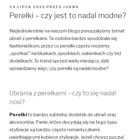
OPUBLIKOWANE
24 LIPCA 2025
PRZEZ
JOANA
W
Perełki – czy jest to nadal modne?
Niejednokrotnie na naszym blogu poruszałyśmy temat
ubrań z perełkami. Ta ozdoba bardzo spodobała się
fashionistkom, przez co perełki często możemy
„spotkać” na bluzkach, spodniach, sukienkach czy też
dodatkach. To trend sprzed wielu miesięcy, dziś
sprawdzamy więc, czy perełki są nadal modne?
Ubrania z perełkami – czy to się nadal
nosi?
Perełki
to bardzo subtelny dodatek do ubrań oraz
akcesoriów. Panie, które decydują się na tego typu
stylizacje są bardzo często romantyczkami
uwielbiającymi kobiece stylizacje. Jeżeli chcesz poczuć