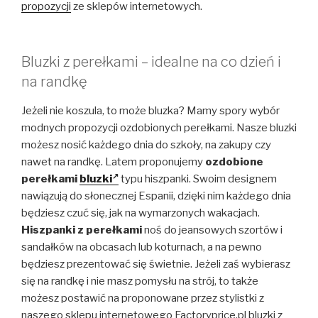
propozycji
ze sklepów internetowych.
Bluzki z perełkami – idealne na co dzień i
na randkę
Jeżeli nie koszula, to może bluzka? Mamy spory wybór
modnych propozycji ozdobionych perełkami. Nasze bluzki
możesz nosić każdego dnia do szkoły, na zakupy czy
nawet na randkę. Latem proponujemy
ozdobione
perełkami
bluzki
typu hiszpanki. Swoim designem
nawiązują do słonecznej Espanii, dzięki nim każdego dnia
będziesz czuć się, jak na wymarzonych wakacjach.
Hiszpanki z perełkami
noś do jeansowych szortów i
sandałków na obcasach lub koturnach, a na pewno
będziesz prezentować się świetnie. Jeżeli zaś wybierasz
się na randkę i nie masz pomysłu na strój, to także
możesz postawić na proponowane przez stylistki z
naszego sklepu internetowego Factoryprice.pl bluzki z