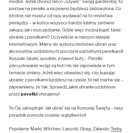
modne. Jeżeli chcesz nieco „ożywić” swoją garderobę, to
postaw na perełki, a na pewno będziesz zadowolona. Co
istotne, nie musisz od razu wydawać na to mnóstwa
pieniędzy – w końcu wszyscy bardzo lubimy zarówno
zakupy, jak i oszczędzanie. Gdzie więc można kupić tanie
ubrania z perełkami? Oczywiście w naszym sklepie
internetowym. Mamy do wyboru mnóstwo ubrań oraz
akcesoriów ozdobionych uroczymi subtelnymi perełkami!
Koszule, bluzki, spodnie, a nawet buty… Perełki
zdecydowanie wciąż są hot i nic nie zapowiada w tym
temacie zmiany. Jeżeli więc obawiasz się, czy, kupując
ubranie z perełkami będziesz na czasie, to nie martw się –
zapewniamy, że tak. Sprawdź, jakie ubrania ozdobione
przez
perełki
oferujemy!
To Cię zainspiruje: Jak ubrać się na Komunię Świętą – nasz
poradnik pomoże rozwiac wątpliwości!
Popularne Marki: Witchen, Lasocki, Obag, Zalando:
Torby