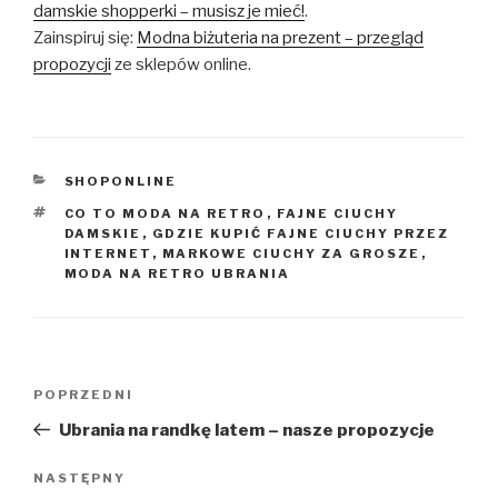
damskie shopperki – musisz je mieć!
.
Zainspiruj się:
Modna biżuteria na prezent – przegląd
propozycji
ze sklepów online.
KATEGORIE
SHOPONLINE
TAGI
CO TO MODA NA RETRO
,
FAJNE CIUCHY
DAMSKIE
,
GDZIE KUPIĆ FAJNE CIUCHY PRZEZ
INTERNET
,
MARKOWE CIUCHY ZA GROSZE
,
MODA NA RETRO UBRANIA
Nawigacja
Poprzedni
POPRZEDNI
wpisu
wpis
Ubrania na randkę latem – nasze propozycje
Następny
NASTĘPNY