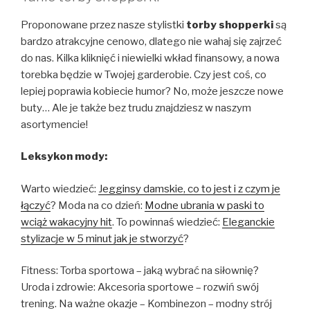
Proponowane przez nasze stylistki
torby shopperki
są
bardzo atrakcyjne cenowo, dlatego nie wahaj się zajrzeć
do nas. Kilka kliknięć i niewielki wkład finansowy, a nowa
torebka będzie w Twojej garderobie. Czy jest coś, co
lepiej poprawia kobiecie humor? No, może jeszcze nowe
buty… Ale je także bez trudu znajdziesz w naszym
asortymencie!
Leksykon mody:
Warto wiedzieć:
Jegginsy damskie, co to jest i z czym je
łączyć
? Moda na co dzień:
Modne ubrania w paski to
wciąż wakacyjny hit
. To powinnaś wiedzieć:
Eleganckie
stylizacje w 5 minut jak je stworzyć
?
Fitness: Torba sportowa – jaką wybrać na siłownię?
Uroda i zdrowie: Akcesoria sportowe – rozwiń swój
trening. Na ważne okazje – Kombinezon – modny strój