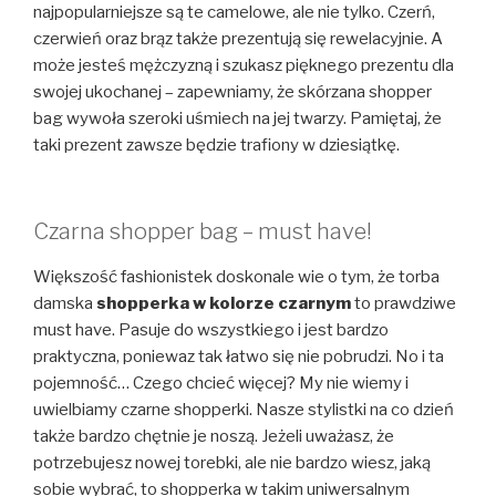
najpopularniejsze są te camelowe, ale nie tylko. Czerń,
czerwień oraz brąz także prezentują się rewelacyjnie. A
może jesteś mężczyzną i szukasz pięknego prezentu dla
swojej ukochanej – zapewniamy, że skórzana shopper
bag wywoła szeroki uśmiech na jej twarzy. Pamiętaj, że
taki prezent zawsze będzie trafiony w dziesiątkę.
Czarna shopper bag – must have!
Większość fashionistek doskonale wie o tym, że torba
damska
shopperka w kolorze czarnym
to prawdziwe
must have. Pasuje do wszystkiego i jest bardzo
praktyczna, poniewaz tak łatwo się nie pobrudzi. No i ta
pojemność… Czego chcieć więcej? My nie wiemy i
uwielbiamy czarne shopperki. Nasze stylistki na co dzień
także bardzo chętnie je noszą. Jeżeli uważasz, że
potrzebujesz nowej torebki, ale nie bardzo wiesz, jaką
sobie wybrać, to shopperka w takim uniwersalnym