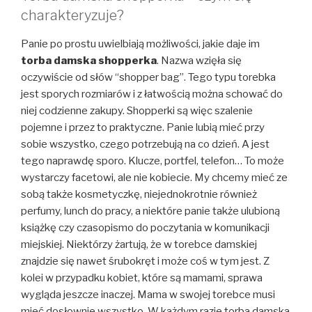
charakteryzuje?
Panie po prostu uwielbiają możliwości, jakie daje im
torba damska shopperka
. Nazwa wzięła się
oczywiście od słów “shopper bag”. Tego typu torebka
jest sporych rozmiarów i z łatwością można schować do
niej codzienne zakupy. Shopperki są więc szalenie
pojemne i przez to praktyczne. Panie lubią mieć przy
sobie wszystko, czego potrzebują na co dzień. A jest
tego naprawdę sporo. Klucze, portfel, telefon… To może
wystarczy facetowi, ale nie kobiecie. My chcemy mieć ze
sobą także kosmetyczkę, niejednokrotnie również
perfumy, lunch do pracy, a niektóre panie także ulubioną
książkę czy czasopismo do poczytania w komunikacji
miejskiej. Niektórzy żartują, że w torebce damskiej
znajdzie się nawet śrubokręt i może coś w tym jest. Z
kolei w przypadku kobiet, które są mamami, sprawa
wygląda jeszcze inaczej. Mama w swojej torebce musi
mieć dosłownie wszystko. W każdym razie torba damska