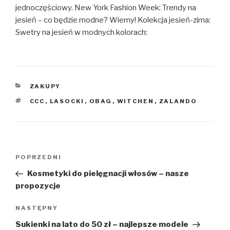
jednoczęściowy. New York Fashion Week: Trendy na
jesień – co będzie modne? Wiemy! Kolekcja jesień-zima:
Swetry na jesień w modnych kolorach:
KATEGORIE
ZAKUPY
TAGI
CCC
,
LASOCKI
,
OBAG
,
WITCHEN
,
ZALANDO
Nawigacja
Poprzedni
POPRZEDNI
wpisu
wpis
Kosmetyki do pielęgnacji włosów – nasze
propozycje
Następny
NASTĘPNY
wpis
Sukienki na lato do 50 zł – najlepsze modele