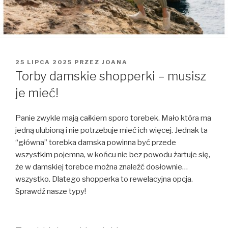
OPUBLIKOWANE
25 LIPCA 2025
PRZEZ
JOANA
W
Torby damskie shopperki – musisz
je mieć!
Panie zwykle mają całkiem sporo torebek. Mało która ma
jedną ulubioną i nie potrzebuje mieć ich więcej. Jednak ta
“główna” torebka damska powinna być przede
wszystkim pojemna, w końcu nie bez powodu żartuje się,
że w damskiej torebce można znaleźć dosłownie…
wszystko. Dlatego shopperka to rewelacyjna opcja.
Sprawdź nasze typy!