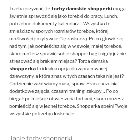
Trzeba przyznać, że
torby damskie shopperki
mogą
świetnie sprawdzić się jako torebki do pracy. Lunch,
potrzebne dokumenty, kalendarz… Wszystko to
zmieścisz w sporych rozmiarów torebce, której
możliwości pozytywnie Cię zaskoczą. Po co głowić się
nad tym, jak pomieścisz się w w swojej małej torebce,
skoro możesz sprawić sobie shopper bag i nigdy już nie
stresować się brakiem miejsca? Torba damska
shopperka
to idealna opcja dla zapracowanej
dziewczyny, a która z nas w tych czasach taka nie jest?
Codziennie załatwiamy masę spraw. Praca, uczelnia,
dodatkowe zajęcia, czasami trening, zakupy… Po co
biegać po mieście obwieszona torbami, skoro możesz
pomieścić się w jednej torebce. Shopperka spełni Twoje
wszystkie potrzeby doskonale.
Tanie torby shopperki