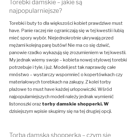
Torebki damskie – jakie są
najpopularniejsze?
Torebki i buty to dla większości kobiet prawdziwe must
have. Panie raczej nie ograniczają się w tej kwestii i lubią
mieć spory wybór. Niejednokrotnie ukrywają przed
mężami kolejną parę butów! Nie ma co się dziwić,
panowie rzadko wykazują się zrozumieniem w tej kwestii.
My jednak wiemy swoje – kobieta nowej stylowej torebki
potrzebuje i tyle, i już. Modeli jest tak naprawdę całe
mnóstwo – wystarczy wspomnieć o kopertówkach czy
materiałowych torebkach na zakupy. Z kolei torby
plażowe to must have każdej urlopowiczki. Wśród
najpopularniejszych modeli należy jednak wymienić
listonoszki oraz
torby damskie shopperki. W
dzisiejszym wpisie skupimy się na tej drugiej opcji.
Torba damska shopperka – czym się