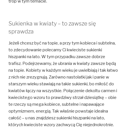
trop w tym temacie.
Sukienka w kwiaty – to zawsze się
sprawdza
Jeżeli chcesz być na topie, a przy tym kobieca i subtelna,
to zdecydowanie polecamy Ci kwieciste sukienki
hiszpanki na lato. W tym przypadku zawsze dobrze
trafisz. Podejrzewamy, że ubrania w kwiaty zawsze będą
na topie. Kobiety w każdym wieku je uwielbiają i tak łatwo
z nich nie zrezygnują. Zarówno nastolatki jak i panie w
starszym wieku stawiają na takie sukienki, bo miłość do
kwiatów łączy na wszystkie. Połączenie dekoltu carmen i
kwiecistego wzoru to prawdziwy strzał dziesiątkę – obie
te rzeczy są mega kobiece, subtelne i napawające
optymizmem, energią. Tak właśnie powstaje idealna
całość – u nas znajdziesz sukienki hiszpanki na lato,
których kwieciste wzory zachwycą Cię niejednokrotnie.