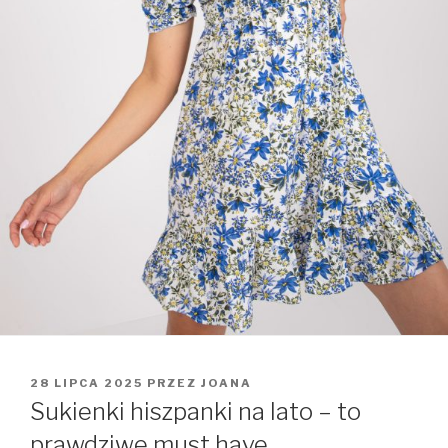
OPUBLIKOWANE
28 LIPCA 2025
PRZEZ
JOANA
W
Sukienki hiszpanki na lato – to
prawdziwe must have