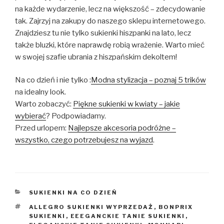
na każde wydarzenie, lecz na większość – zdecydowanie
tak. Zajrzyj na zakupy do naszego sklepu internetowego.
Znajdziesz tu nie tylko sukienki hiszpanki na lato, lecz
także bluzki, które naprawdę robią wrażenie. Warto mieć
w swojej szafie ubrania z hiszpańskim dekoltem!
Na co dzień i nie tylko :
Modna stylizacja – poznaj 5 trików
na idealny look.
Warto zobaczyć:
Piękne sukienki w kwiaty – jakie
wybierać
? Podpowiadamy.
Przed urlopem:
Najlepsze akcesoria podróżne –
wszystko, czego potrzebujesz na wyjazd
.
KATEGORIE
SUKIENKI NA CO DZIEŃ
TAGI
ALLEGRO SUKIENKI WYPRZEDAŻ
,
BONPRIX
SUKIENKI
,
EEEGANCKIE TANIE SUKIENKI
,