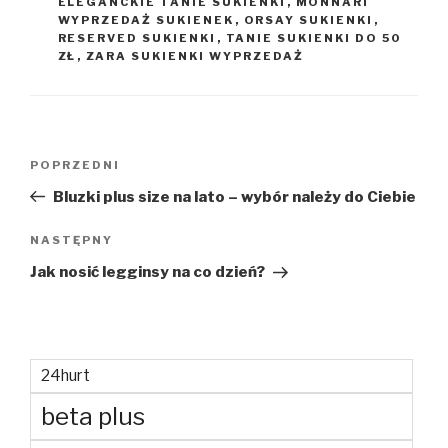
ELEGANCKIE TANIE SUKIENKI
,
MONNARI
WYPRZEDAŻ SUKIENEK
,
ORSAY SUKIENKI
,
RESERVED SUKIENKI
,
TANIE SUKIENKI DO 50
ZŁ
,
ZARA SUKIENKI WYPRZEDAŻ
Nawigacja
Poprzedni
POPRZEDNI
wpisu
wpis
Bluzki plus size na lato – wybór należy do Ciebie
Następny
NASTĘPNY
wpis
Jak nosić legginsy na co dzień?
24hurt
beta plus