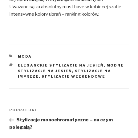
Uważane są za absolutny must have w kobiecej szafie.
Intensywne kolory ubrań – ranking kolorów.
KATEGORIE
MODA
TAGI
ELEGANCKIE STYLIZACJE NA JESIEŃ
,
MODNE
STYLIZACJE NA JESIEŃ
,
STYLIZACJE NA
IMPREZĘ
,
STYLIZACJE WEEKENDOWE
Nawigacja
Poprzedni
POPRZEDNI
wpisu
wpis
Stylizacje monochromatyczne – na czym
polegają?