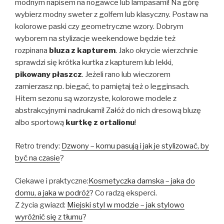
modnym napisem na nogawce lub lampasami! Na górę
wybierz modny sweter z golfem lub klasyczny. Postaw na
kolorowe paski czy geometryczne wzory. Dobrym
wyborem na stylizacje weekendowe będzie też
rozpinana
bluza z kapturem
. Jako okrycie wierzchnie
sprawdzi się krótka kurtka z kapturem lub lekki,
pikowany płaszcz
. Jeżeli rano lub wieczorem
zamierzasz np. biegać, to pamiętaj też o legginsach.
Hitem sezonu są wzorzyste, kolorowe modele z
abstrakcyjnymi nadrukami! Załóż do nich dresową bluzę
albo sportową
kurtkę z ortalionu
!
Retro trendy:
Dzwony – komu pasują i jak je stylizować, by
być na czasie
?
Ciekawe i praktyczne:
Kosmetyczka damska – jaka do
domu, a jaka w podróż
? Co radzą eksperci.
Z życia gwiazd:
Miejski styl w modzie – jak stylowo
wyróżnić się z tłumu
?