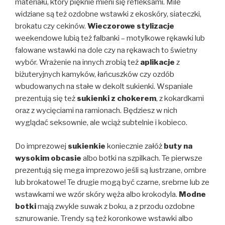
materiału, który pięknie mieni się refleksami. Mile
widziane są też ozdobne wstawki z ekoskóry, siateczki,
brokatu czy cekinów.
Wieczorowe stylizacje
weekendowe lubią też falbanki – motylkowe rękawki lub
falowane wstawki na dole czy na rękawach to świetny
wybór. Wrażenie na innych zrobią też
aplikacje
z
biżuteryjnych kamyków, łańcuszków czy ozdób
wbudowanych na stałe w dekolt sukienki. Wspaniale
prezentują się też
sukienki z chokerem
, z kokardkami
oraz z wycięciami na ramionach. Będziesz w nich
wyglądać seksownie, ale wciąż subtelnie i kobieco.
Do imprezowej
sukienkie
koniecznie załóż
buty na
wysokim obcasie
albo botki na szpilkach. Te pierwsze
prezentują się mega imprezowo jeśli są lustrzane, ombre
lub brokatowe! Te drugie mogą być czarne, srebrne lub ze
wstawkami we wzór skóry węża albo krokodyla.
Modne
botki
mają zwykle suwak z boku, a z przodu ozdobne
sznurowanie. Trendy są też koronkowe wstawki albo