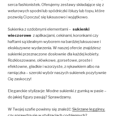
serca fashionistek. Oferujemy zestawy składające się z
welurowych spodni lub spódniczki i bluzy lub topu, które
pozwolą Ci poczuć się luksusowo i wyjątkowo.
Sukienka z ozdobnymi elementami –
sukienki
wieczorowe
z aplikacjami, cekinami, koronkami czy
haftami są idealnym wyborem na bardziej luksusowe i
ekskluzywne wydarzenia. W naszej ofercie znajdziesz
sukienki przeznaczone dosłownie dla każdej kobiety.
Rozkloszowane, ołówkowe, gorsetowe, proste i
efektowne, gładkie i wzorzyste, z rękawkiem albo na
ramiączka – szeroki wybór naszych sukienek pozytywnie
Cię zaskoczy!
Eleganckie stylizacje: Modne sukienki z gumką w pasie –
do jakiej figury pasują? Sprawdzamy.
W Twojej szafie powinny się znaleźć:
Skórzane legginsy,
czy sprawdzą się w stylizacjach codziennych
?