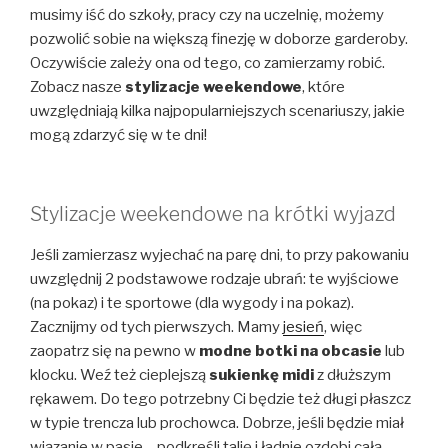
musimy iść do szkoły, pracy czy na uczelnię, możemy
pozwolić sobie na większą finezję w doborze garderoby.
Oczywiście zależy ona od tego, co zamierzamy robić.
Zobacz nasze
stylizacje weekendowe
, które
uwzględniają kilka najpopularniejszych scenariuszy, jakie
mogą zdarzyć się w te dni!
Stylizacje weekendowe na krótki wyjazd
Jeśli zamierzasz wyjechać na parę dni, to przy pakowaniu
uwzględnij 2 podstawowe rodzaje ubrań: te wyjściowe
(na pokaz) i te sportowe (dla wygody i na pokaz).
Zacznijmy od tych pierwszych. Mamy
jesień
, więc
zaopatrz się na pewno w
modne botki na obcasie
lub
klocku. Weź też cieplejszą
sukienkę midi
z dłuższym
rękawem. Do tego potrzebny Ci będzie też długi płaszcz
w typie trencza lub prochowca. Dobrze, jeśli będzie miał
wiązanie w pasie – podkreśli talię i ładnie ozdobi całą