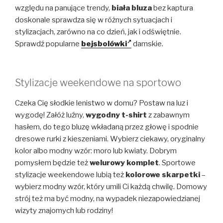
względu na panujące trendy,
biała bluza
bez kaptura
doskonale sprawdza się w różnych sytuacjach i
stylizacjach, zarówno na co dzień, jak i odświętnie.
Sprawdź popularne
bejsbolówki
damskie.
Stylizacje weekendowe na sportowo
Czeka Cię słodkie lenistwo w domu? Postaw na luz i
wygodę! Załóż luźny,
wygodny t-shirt
z zabawnym
hasłem, do tego bluzę wkładaną przez głowę i spodnie
dresowe rurki z kieszeniami. Wybierz ciekawy, oryginalny
kolor albo modny wzór: moro lub kwiaty. Dobrym
pomysłem będzie też
welurowy komplet
. Sportowe
stylizacje weekendowe lubią też
kolorowe skarpetki
–
wybierz modny wzór, który umili Ci każdą chwilę. Domowy
strój też ma być modny, na wypadek niezapowiedzianej
wizyty znajomych lub rodziny!