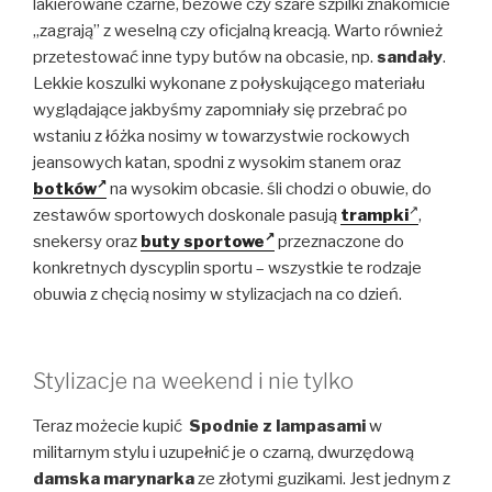
lakierowane czarne, beżowe czy szare szpilki znakomicie
„zagrają” z weselną czy oficjalną kreacją. Warto również
przetestować inne typy butów na obcasie, np.
sandały
.
Lekkie koszulki wykonane z połyskującego materiału
wyglądające jakbyśmy zapomniały się przebrać po
wstaniu z łóżka nosimy w towarzystwie rockowych
jeansowych katan, spodni z wysokim stanem oraz
botków
na wysokim obcasie. śli chodzi o obuwie, do
zestawów sportowych doskonale pasują
trampki
,
snekersy oraz
buty sportowe
przeznaczone do
konkretnych dyscyplin sportu – wszystkie te rodzaje
obuwia z chęcią nosimy w stylizacjach na co dzień.
Stylizacje na weekend i nie tylko
Teraz możecie kupić
Spodnie z
lampasami
w
militarnym stylu i uzupełnić je o czarną, dwurzędową
damska marynarka
ze złotymi guzikami. Jest jednym z