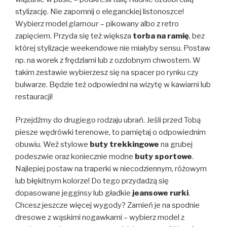
stylizację. Nie zapomnij o eleganckiej listonoszce!
Wybierz model
glamour
– pikowany albo z retro
zapięciem. Przyda się też większa
torba na ramię
, bez
której stylizacje weekendowe nie miałyby sensu. Postaw
np. na worek z frędzlami lub z ozdobnym chwostem. W
takim zestawie wybierzesz się na spacer po rynku czy
bulwarze. Będzie też odpowiedni na wizytę w kawiarni lub
restauracji!
Przejdźmy do drugiego rodzaju ubrań. Jeśli przed Tobą
piesze wędrówki terenowe, to pamiętaj o odpowiednim
obuwiu. Weź stylowe
buty trekkingowe
na grubej
podeszwie oraz koniecznie modne
buty sportowe
.
Najlepiej postaw na traperki w niecodziennym, różowym
lub błękitnym kolorze! Do tego przydadzą się
dopasowane jegginsy lub gładkie
jeansowe rurki
.
Chcesz jeszcze więcej wygody? Zamień je na spodnie
dresowe z wąskimi nogawkami – wybierz model z