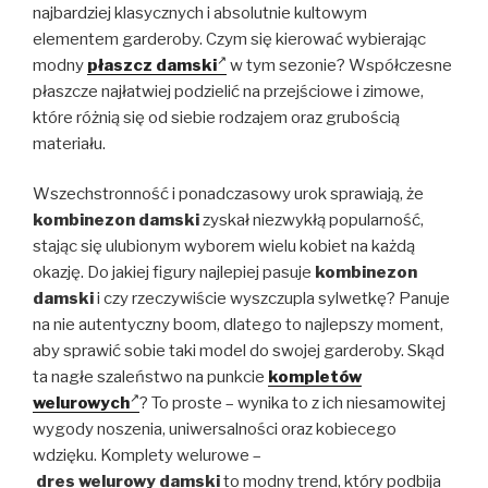
najbardziej klasycznych i absolutnie kultowym
elementem garderoby. Czym się kierować wybierając
modny
płaszcz damski
w tym sezonie? Współczesne
płaszcze najłatwiej podzielić na przejściowe i zimowe,
które różnią się od siebie rodzajem oraz grubością
materiału.
Wszechstronność i ponadczasowy urok sprawiają, że
kombinezon damski
zyskał niezwykłą popularność,
stając się ulubionym wyborem wielu kobiet na każdą
okazję. Do jakiej figury najlepiej pasuje
kombinezon
damski
i czy rzeczywiście wyszczupla sylwetkę? Panuje
na nie autentyczny boom, dlatego to najlepszy moment,
aby sprawić sobie taki model do swojej garderoby. Skąd
ta nagłe szaleństwo na punkcie
kompletów
welurowych
? To proste – wynika to z ich niesamowitej
wygody noszenia, uniwersalności oraz kobiecego
wdzięku. Komplety welurowe –
dres welurowy damski
to modny trend, który podbija