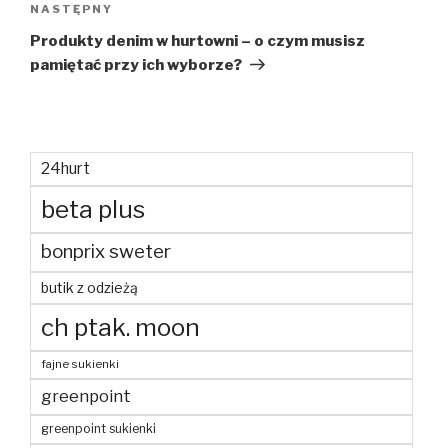
Następny
NASTĘPNY
wpis
Produkty denim w hurtowni – o czym musisz
pamiętać przy ich wyborze?
24hurt
beta plus
bonprix sweter
butik z odzieżą
ch ptak. moon
fajne sukienki
greenpoint
greenpoint sukienki