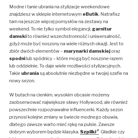
Modne i tanie ubrania na stylizacje weekendowe
znajdziesz w sklepie internetowym
eButik
. Natrafisz
tam na jeszcze więcej pomysłów na zestawy na
weekend. To nie tylko symbol elegancji,
garnitur
damski
to również wszechstronność i uniwersalność,
gdyż może być noszony na wiele różnych okazji. Jest to
zbiór dwóch elementów –
marynarki damskiej
oraz
spodni
lub spódnicy – które mogą być noszone razem
lub oddzielnie. To daje wiele możliwości stylizacyjnych.
Takie
ubrania
są absolutnie niezbędne w twojej szafie na
nowy sezon.
W butach na cienkim, wysokim obcasie możemy
zaobserwować największe sławy Hollywood, ale również
powszechnie rozpoznawalne influencerki. Każdy sezon
przynosi kolejne zmiany w świecie modnego obuwia,
dlatego zawsze warto mieć rękę na pulsie. Zawsze
dobrym wyborem będzie klasyka.
Szpilki
Gładkie czy