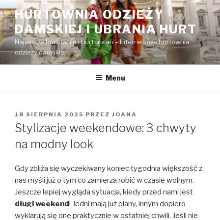
Przejdź
HURTOWNIA ODZIEŻY
do
DAMSKIEJ I UBRANIA HURT
treści
Najlepsze hurtownie i hurt ubrań – Internetowa hurtownia
odzieży damskiej
Menu
OPUBLIKOWANE
18 SIERPNIA 2025
PRZEZ
JOANA
W
Stylizacje weekendowe: 3 chwyty
na modny look
Gdy zbliża się wyczekiwany koniec tygodnia większość z
nas myśli już o tym co zamierza robić w czasie wolnym.
Jeszcze lepiej wygląda sytuacja, kiedy przed nami jest
długi weekend
! Jedni mają już plany, innym dopiero
wyklarują się one praktycznie w ostatniej chwili. Jeśli nie