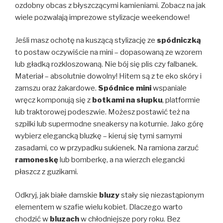
ozdobny obcas z błyszczącymi kamieniami. Zobacz na jak
wiele pozwalają imprezowe stylizacje weekendowe!
Jeśli masz ochotę na kuszącą stylizację ze
spódniczką
to postaw oczywiście na mini – dopasowaną ze wzorem
lub gładką rozkloszowaną. Nie bój się plis czy falbanek.
Materiał – absolutnie dowolny! Hitem są z te eko skóry i
zamszu oraz żakardowe.
Spódnice mini
wspaniale
wręcz komponują się z
botkami na słupku
, platformie
lub traktorowej podeszwie. Możesz postawić też na
szpilki lub supermodne sneakersy na koturnie. Jako górę
wybierz elegancką bluzkę – kieruj się tymi samymi
zasadami, co w przypadku sukienek. Na ramiona zarzuć
ramoneskę
lub bomberkę, a na wierzch elegancki
płaszcz z guzikami.
Odkryj, jak białe damskie
bluzy
stały się niezastąpionym
elementem w szafie wielu kobiet. Dlaczego warto
chodzić w
bluzach
w chłodniejsze pory roku. Bez