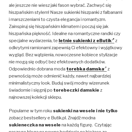
ale jeszcze nie wiesz jaki fason wybrać. Zachwyć się
hiszpańskim stylem! Nasze sukienki hiszpanki z falbanami
i marszczeniami to czysta elegancja i romantyzm.
Zainspiruj się hiszpańskim klimatem i poczuj się jak
hiszpańska piękność. Idealne na romantyczne randki czy
specjalne wydarzenia, te
letnie sukienki z eButik
z
odkrytymi ramionami zapewnią Ci efektowny i wyjątkowy
wygląd. Bez wątpienia, nowoczesne kobiece stylizacje
nie mogą się odbyć bez efektownych dodatków.
Odpowiednio dobrana moda
torebka damska
z
pewnością może odmienić każdy, nawet najbardziej
minimalistyczny look. Buduj swój modny wizerunek
świadomie i sięgnij po
torebeczki damskie
z
najnowszej kolekcji sklepu.
Popularne w tym roku
sukienki na wesele i nie tylko
zobacz bestsellery e Butik.pl. Znajdź modna
sukieneczka na wesele
na każdą figurę. Czytając