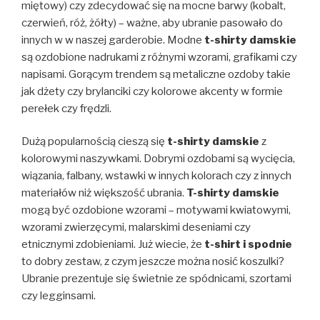
miętowy) czy zdecydować się na mocne barwy (kobalt,
czerwień, róż, żółty) – ważne, aby ubranie pasowało do
innych w w naszej garderobie. Modne
t-shirty damskie
są ozdobione nadrukami z różnymi wzorami, grafikami czy
napisami. Gorącym trendem są metaliczne ozdoby takie
jak dżety czy brylanciki czy kolorowe akcenty w formie
perełek czy frędzli.
Dużą popularnością cieszą się
t-shirty damskie
z
kolorowymi naszywkami. Dobrymi ozdobami są wycięcia,
wiązania, falbany, wstawki w innych kolorach czy z innych
materiałów niż większość ubrania.
T-shirty damskie
mogą być ozdobione wzorami – motywami kwiatowymi,
wzorami zwierzęcymi, malarskimi deseniami czy
etnicznymi zdobieniami. Już wiecie, że
t-shirt i spodnie
to dobry zestaw, z czym jeszcze można nosić koszulki?
Ubranie prezentuje się świetnie ze spódnicami, szortami
czy legginsami.