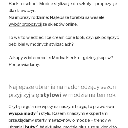
Back to school: Modne stylizacje do szkoły – propozycje
dla dziewczyn.
Na imprezy rodzinne:
Najlepsze torebki na wesele –
wybór propozycji
ze sklepów online.
To warto wiedzieć: Ice cream cone look, czyli jak połączyć
beż i biel w modnych stylizacjach?
Zakupy w interneceie:
Modna kiecka – gdzie ją kupisz
?
Podpowiadamy.
Najlepsze ubrania na nadchodzący sezon
przyjrzyj się
stylowi
w modzie na ten rok.
Czytaj regularnie wpisy na naszym blogu, to prawdziwa
wyspa mody
i stylu. Razem z naszymi ekspertami
przeglądamy sterty magazynów o modzie – trendy w
ubrania i
buty
. W aktualnej modzie plus size sukienki to