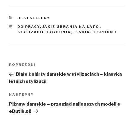
KATEGORIE
BESTSELLERY
TAGI
DO PRACY
,
JAKIE UBRANIA NA LATO
,
STYLIZACJE TYGODNIA
,
T-SHIRT I SPODNIE
Nawigacja
Poprzedni
POPRZEDNI
wpisu
wpis
Białe t shirty damskie w stylizacjach – klasyka
letnich stylizacji
Następny
NASTĘPNY
wpis
Piżamy damskie – przegląd najlepszych modeli e
eButik.pl!