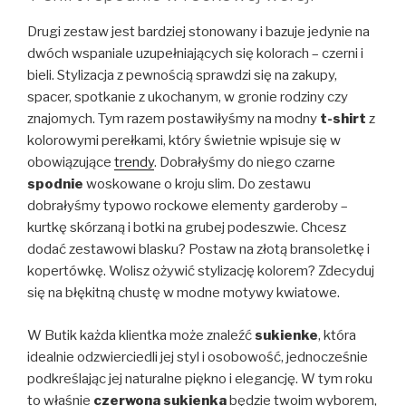
Drugi zestaw jest bardziej stonowany i bazuje jedynie na
dwóch wspaniale uzupełniających się kolorach – czerni i
bieli. Stylizacja z pewnością sprawdzi się na zakupy,
spacer, spotkanie z ukochanym, w gronie rodziny czy
znajomych. Tym razem postawiłyśmy na modny
t-shirt
z
kolorowymi perełkami, który świetnie wpisuje się w
obowiązujące
trendy
. Dobrałyśmy do niego czarne
spodnie
woskowane o kroju slim. Do zestawu
dobrałyśmy typowo rockowe elementy garderoby –
kurtkę skórzaną i botki na grubej podeszwie. Chcesz
dodać zestawowi blasku? Postaw na złotą bransoletkę i
kopertówkę. Wolisz ożywić stylizację kolorem? Zdecyduj
się na błękitną chustę w modne motywy kwiatowe.
W Butik każda klientka może znaleźć
sukienke
, która
idealnie odzwierciedli jej styl i osobowość, jednocześnie
podkreślając jej naturalne piękno i elegancję. W tym roku
to właśnie
czerwona sukienka
będzie twoim wyborem,