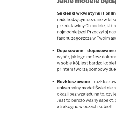
Jakie modele będ
Sukienki w kwiaty hurt onli
nadchodzącym sezonie w kilku
przedstawimy Ci modele, któr
najmodniejsze! Przeczytaj nas
fasonu zagoszczą w Twoim as
Dopasowane
–
dopasowane s
wybór, jakiego możesz dokonać
w sobie kój, jest bardzo kobie
printem tworzą bombowy due
Rozkloszowane
– rozkloszow
uniwersalny model! Świetnie s
okazji bez względu na to, czy j
Jest to bardzo ważny aspekt, 
atrakcyjne w oczach kobiet!