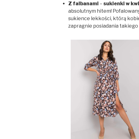
Z falbanami
–
sukienki w kw
absolutnym hitem! Pofalowany
sukience lekkości, którą kobi
zapragnie posiadania takiego 