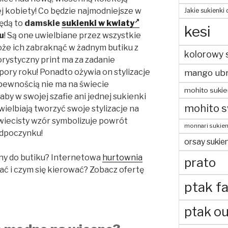
ej kobiety! Co będzie najmodniejsze w
Jakie sukienki
ędą to
damskie
sukienki w kwiaty
kesi
u
! Są one uwielbiane przez wszystkie
oże ich zabraknąć w żadnym butiku z
kolorowy 
rystyczny print ma za zadanie
ory roku! Ponadto ożywia on stylizacje
mango ubr
 pewnością nie ma na świecie
mohito sukie
aby w swojej szafie ani jednej sukienki
mohito s
ielbiają tworzyć swoje stylizacje na
kwiecisty wzór symbolizuje powrót
monnari sukien
odpoczynku!
orsay sukien
hy do butiku? Internetowa
hurtownia
prato
ać i czym się kierować? Zobacz ofertę
ptak fa
ptak ou