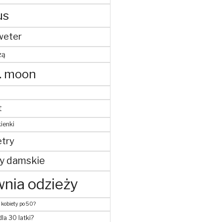
us
weter
żą
. moon
t
ienki
try
y damskie
nia odzieży
 kobiety po 50?
dla 30 latki?