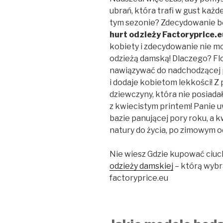
ubrań, która trafi w gust każd
tym sezonie? Zdecydowanie b
hurt odzieży Factoryprice.e
kobiety i zdecydowanie nie m
odzieżą damską! Dlaczego? Flo
nawiązywać do nadchodzącej p
i dodaje kobietom lekkości! Z
dziewczyny, która nie posiadał
z kwiecistym printem! Panie uw
bazie panującej pory roku, a 
natury do życia, po zimowym 
Nie wiesz Gdzie kupować ciuc
odzieży damskiej
– którą wybr
factoryprice.eu