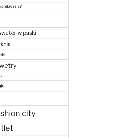
 odmładzają?
sweter w paski
ania
nki
wetry
ki
ki
shion city
tlet