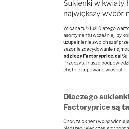
Sukienki w kwiaty h
największy wybór m
Wiosna tuż-tuż! Dlatego wart
asortymentu wcześniej, by kob
uzupełnienie swoich szaf prze
sezonie zdecydowanie najmod
odziezy Factoryprice.eu
! S
Przeczytaj nasze podpowiedzi 
chętnie kupowane wiosną!
Dlaczego sukienki
Factoryprice są t
Choć za oknem wciąż widnieje 
Nadszedł więc czas, aby pomy