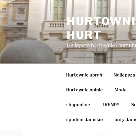
Przejdź
do
HURTOWNIA
treści
HURT
Najlepsze hurtownie i hurt u
Hurtownie ubrań
Najlepsza
Hurtownia opinie
Moda
shoponline
TRENDY
Su
spodnie damskie
buty dam