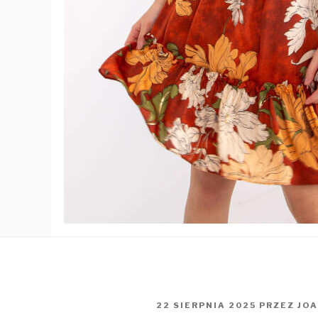
OPUBLIKOWANE
22 SIERPNIA 2025
PRZEZ
JO
W