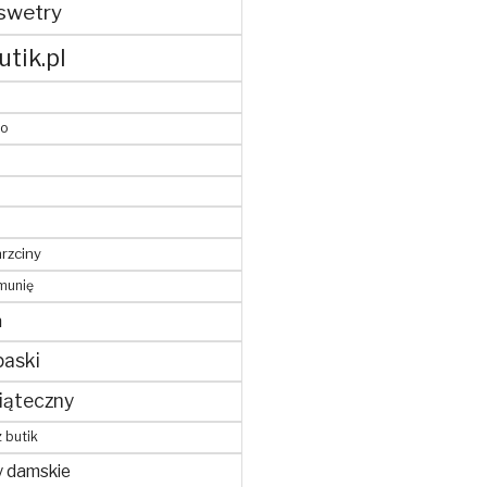
swetry
utik.pl
to
hrzciny
munię
m
paski
iąteczny
z butik
y damskie