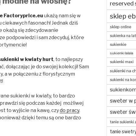
ą modne na wiosnę?
reserved 
sklep eb
ne Factoryprice.eu
ukażą nam się w
 ciekawych fasonach! Jednak dziś
sklep online
e okażą się zdecydowanie
sukienka na la
ze podpowiedzi i sam zdecyduj, które
ortymencie!
sukienkie
sukienki lalala
ukienki w kwiaty hurt
, to najlepszy
sukienki maxi
, dołączając je do swojej kolekcji! Sam
sukienki na c
ty, a w połączeniu z florystycznym
sukienki na ko
t!
sukienko
ane sukienki w kwiaty, to bardzo
sweter w 
prawdzi się podczas każdej możliwej
est to wyjście na kawę, czy
do pracy
.
sweter św
ponieważ dzięki temu są one bardzo
tanie sukienki 
tanie swetr