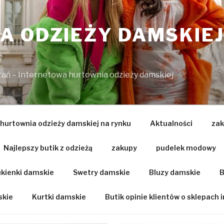
 ODZIEŻY DAMSKIEJ
brań – Internetowa hurtownia odzieży damskiej
 hurtownia odzieży damskiej na rynku
Aktualności
zak
Najlepszy butik z odzieżą
zakupy
pudelek modowy
kienki damskie
Swetry damskie
Bluzy damskie
B
skie
Kurtki damskie
Butik opinie klientów o sklepach