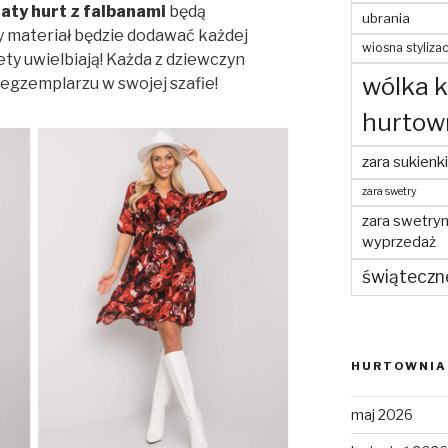
iaty hurt z falbanami
będą
ubrania
 materiał będzie dodawać każdej
wiosna stylizac
ety uwielbiają! Każda z dziewczyn
wólka 
egzemplarzu w swojej szafie!
hurtow
zara sukienki
zara swetry
zara swetry
wyprzedaż
świąteczn
HURTOWNIA 
maj 2026