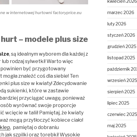
kwiecień 2026
marzec 2026
ne w internetowej hurtowni factoryprice.eu
luty 2026
styczeń 2026
hurt – modele plus size
grudzień 2025
size
, są idealnym wyborem dla każdej z
listopad 2025
 lub rodzaj sylwetki! Warto więc
t powinien być przygotowany
październik 2
 mogła znaleźć coś dla siebie! Ten
wrzesień 202
enki plus size w kwiaty! Zdecydowanie
dą sukienki, które w zastawie
sierpień 2025
 bardziej przyciągać uwagę, ponieważ
lipiec 2025
sposób wyrównać swoje proporcje
 wcięcie w talii! Pamiętaj, że kwiaty
czerwiec 202
waż mogą przytłoczyć kobiece ciało!
maj 2025
klep
, pamiętaj o dobraniu
 jak szpilki oraz torebki! Wysokie
kwiecień 2025