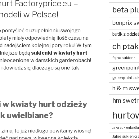
urt Factoryprice.eu –
beta pl
odeli w Polsce!
bonprix s
o pomyśleć o uzupełnieniu swojego
butik z odzie
iety miały odpowiednią ilość czasu na
ch ptak
d nadejściem kolejnej pory roku! W tym
niejsze będą
sukienki w kwiaty hurt
fajne sukienki
ą nieocenione w damskich garderobach!
greenpoin
i dowiedz się, dlaczego są one tak
greenpoint suk
h & m swe
hm swetr
 w kwiaty hurt odzieży
hurtow
ak uwielbiane?
Jaka sukienka dla
zima, to już niedługo powitamy wiosnę!
Jakie sukienki 
śleć nad nową, wiosenną kolekcją