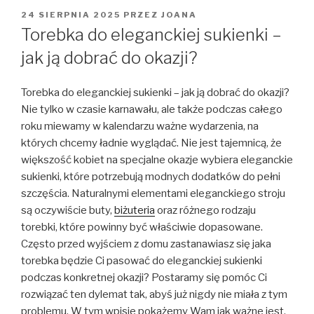
OPUBLIKOWANE
24 SIERPNIA 2025
PRZEZ
JOANA
W
Torebka do eleganckiej sukienki –
jak ją dobrać do okazji?
Torebka do eleganckiej sukienki – jak ją dobrać do okazji?
Nie tylko w czasie karnawału, ale także podczas całego
roku miewamy w kalendarzu ważne wydarzenia, na
których chcemy ładnie wyglądać. Nie jest tajemnicą, że
większość kobiet na specjalne okazje wybiera eleganckie
sukienki, które potrzebują modnych dodatków do pełni
szczęścia. Naturalnymi elementami eleganckiego stroju
są oczywiście buty,
biżuteria
oraz różnego rodzaju
torebki, które powinny być właściwie dopasowane.
Często przed wyjściem z domu zastanawiasz się jaka
torebka będzie Ci pasować do eleganckiej sukienki
podczas konkretnej okazji? Postaramy się pomóc Ci
rozwiązać ten dylemat tak, abyś już nigdy nie miała z tym
problemu. W tym wpisie pokażemy Wam jak ważne jest,