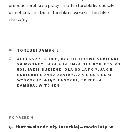
#modne torebki do pracy #modne torebki listonoszki
#torebki na co dzień #torebki na wesele #torebki z
ekoskóry
KATEGORIE
TOREBKI DAMSKIE
TAGI
ALI EKSPRES
,
CCC
,
CZY KOLOROWE SUKIENKI
SĄ MODNE?
,
JAKA SUKIENKA DLA KOBIETY PO
50?
,
JAKIE SUKIENKI DLA 30 LATKI?
,
JAKIE
SUKIENKI ODMŁADZAJĄ?
,
JAKIE SUKIENKI
WYSZCZUPLAJĄ?
,
LASOCKI
,
TOREBKA
DAMSKA
,
WITCHEN
Nawigacja
Poprzedni
POPRZEDNI
wpisu
wpis
Hurtownia odzieży tureckiej – moda i styl w