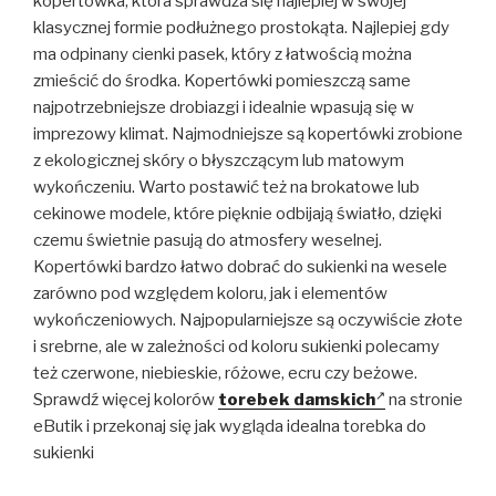
kopertówka, która sprawdza się najlepiej w swojej
klasycznej formie podłużnego prostokąta. Najlepiej gdy
ma odpinany cienki pasek, który z łatwością można
zmieścić do środka. Kopertówki pomieszczą same
najpotrzebniejsze drobiazgi i idealnie wpasują się w
imprezowy klimat. Najmodniejsze są kopertówki zrobione
z ekologicznej skóry o błyszczącym lub matowym
wykończeniu. Warto postawić też na brokatowe lub
cekinowe modele, które pięknie odbijają światło, dzięki
czemu świetnie pasują do atmosfery weselnej.
Kopertówki bardzo łatwo dobrać do sukienki na wesele
zarówno pod względem koloru, jak i elementów
wykończeniowych. Najpopularniejsze są oczywiście złote
i srebrne, ale w zależności od koloru sukienki polecamy
też czerwone, niebieskie, różowe, ecru czy beżowe.
Sprawdź więcej kolorów
torebek damskich
na stronie
eButik i przekonaj się jak wygląda idealna torebka do
sukienki