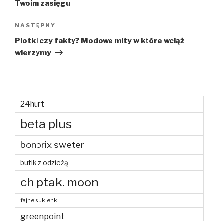
Twoim zasięgu
Następny
NASTĘPNY
wpis
Plotki czy fakty? Modowe mity w które wciąż
wierzymy
24hurt
beta plus
bonprix sweter
butik z odzieżą
ch ptak. moon
fajne sukienki
greenpoint