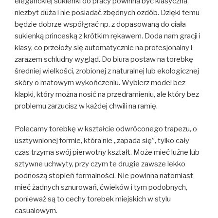
eleganckiej sukienki do pracy powinna być klasyczna,
niezbyt duża i nie posiadać zbędnych ozdób. Dzięki temu
będzie dobrze współgrać np. z dopasowaną do ciała
sukienką princeską z krótkim rękawem. Doda nam gracji i
klasy, co przełoży się automatycznie na profesjonalny i
zarazem schludny wygląd. Do biura postaw na torebkę
średniej wielkości, zrobionej z naturalnej lub ekologicznej
skóry o matowym wykończeniu. Wybierz model bez
klapki, który można nosić na przedramieniu, ale który bez
problemu zarzucisz w każdej chwili na ramię.
Polecamy torebkę w kształcie odwróconego trapezu, o
usztywnionej formie, która nie „zapada się”, tylko cały
czas trzyma swój pierwotny kształt. Może mieć luźne lub
sztywne uchwyty, przy czym te drugie zawsze lekko
podnoszą stopień formalności. Nie powinna natomiast
mieć żadnych sznurowań, ćwieków i tym podobnych,
ponieważ są to cechy torebek miejskich w stylu
casualowym.