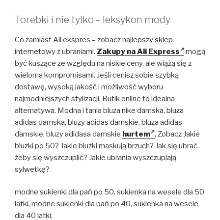
Torebki i nie tylko – leksykon mody
Co zamiast Ali ekspres – zobacz najlepszy
sklep
internetowy z ubraniami.
Zakupy na Ali Express
mogą
być kuszące ze względu na niskie ceny, ale wiążą się z
wieloma kompromisami. Jeśli cenisz sobie szybką
dostawę, wysoką jakość i możliwość wyboru
najmodniejszych stylizacji, Butik online to idealna
alternatywa. Modna i tania bluza nike damska, bluza
adidas damska, bluzy adidas damskie, bluza adidas
damskie, bluzy adidasa damskie
hurtem
, Zobacz Jakie
bluzki po 50? Jakie bluzki maskują brzuch? Jak się ubrać,
żeby się wyszczuplić? Jakie ubrania wyszczuplają
sylwetkę?
modne sukienki dla pań po 50, sukienka na wesele dla 50
latki, modne sukienki dla pań po 40, sukienka na wesele
dla 40 latki,