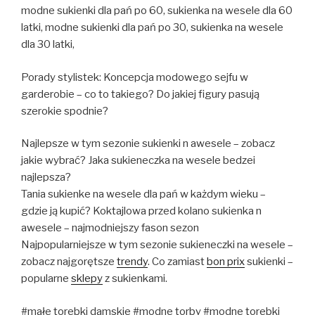
modne sukienki dla pań po 60, sukienka na wesele dla 60
latki, modne sukienki dla pań po 30, sukienka na wesele
dla 30 latki,
Porady stylistek: Koncepcja modowego sejfu w
garderobie – co to takiego? Do jakiej figury pasują
szerokie spodnie?
Najlepsze w tym sezonie sukienki n awesele – zobacz
jakie wybrać? Jaka sukieneczka na wesele bedzei
najlepsza?
Tania sukienke na wesele dla pań w każdym wieku –
gdzie ją kupić? Koktajlowa przed kolano sukienka n
awesele – najmodniejszy fason sezon
Najpopularniejsze w tym sezonie sukieneczki na wesele –
zobacz najgorętsze
trendy
. Co zamiast
bon prix
sukienki –
popularne
sklepy
z sukienkami.
#małe torebki damskie #modne torby #modne torebki