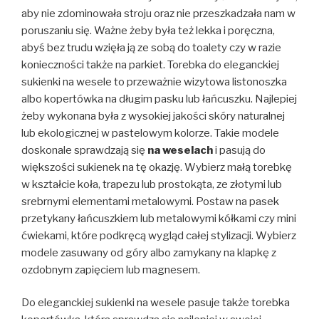
aby nie zdominowała stroju oraz nie przeszkadzała nam w
poruszaniu się. Ważne żeby była też lekka i poręczna,
abyś bez trudu wzięła ją ze sobą do toalety czy w razie
konieczności także na parkiet. Torebka do eleganckiej
sukienki na wesele to przeważnie wizytowa listonoszka
albo kopertówka na długim pasku lub łańcuszku. Najlepiej
żeby wykonana była z wysokiej jakości skóry naturalnej
lub ekologicznej w pastelowym kolorze. Takie modele
doskonale sprawdzają się
na weselach
i pasują do
większości sukienek na tę okazję. Wybierz małą torebkę
w kształcie koła, trapezu lub prostokąta, ze złotymi lub
srebrnymi elementami metalowymi. Postaw na pasek
przetykany łańcuszkiem lub metalowymi kółkami czy mini
ćwiekami, które podkręcą wygląd całej stylizacji. Wybierz
modele zasuwany od góry albo zamykany na klapkę z
ozdobnym zapięciem lub magnesem.
Do eleganckiej sukienki na wesele pasuje także torebka