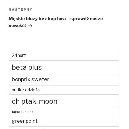
Następny
NASTĘPNY
wpis
Męskie bluzy bez kaptura – sprawdź nasze
nowość!
24hurt
beta plus
bonprix sweter
butik z odzieżą
ch ptak. moon
fajne sukienki
greenpoint