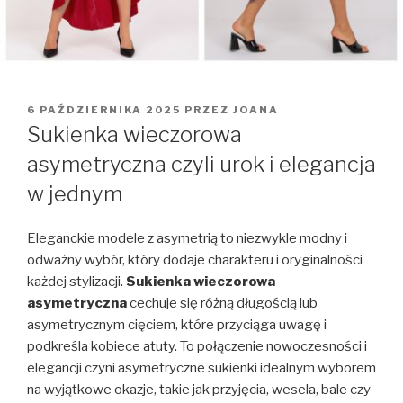
OPUBLIKOWANE
6 PAŹDZIERNIKA 2025
PRZEZ
JOANA
W
Sukienka wieczorowa
asymetryczna czyli urok i elegancja
w jednym
Eleganckie modele z asymetrią to niezwykle modny i
odważny wybór, który dodaje charakteru i oryginalności
każdej stylizacji.
Sukienka wieczorowa
asymetryczna
cechuje się różną długością lub
asymetrycznym cięciem, które przyciąga uwagę i
podkreśla kobiece atuty. To połączenie nowoczesności i
elegancji czyni asymetryczne sukienki idealnym wyborem
na wyjątkowe okazje, takie jak przyjęcia, wesela, bale czy