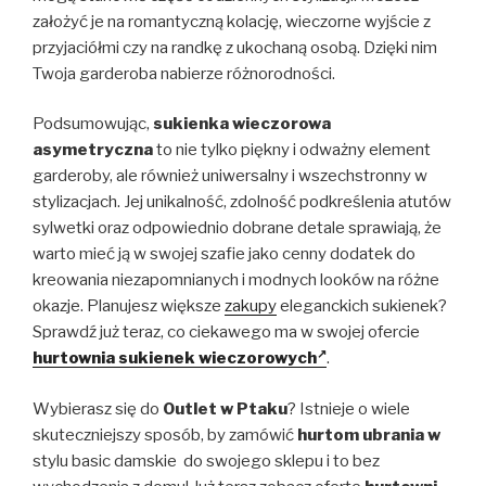
założyć je na romantyczną kolację, wieczorne wyjście z
przyjaciółmi czy na randkę z ukochaną osobą. Dzięki nim
Twoja garderoba nabierze różnorodności.
Podsumowując,
sukienka wieczorowa
asymetryczna
to nie tylko piękny i odważny element
garderoby, ale również uniwersalny i wszechstronny w
stylizacjach. Jej unikalność, zdolność podkreślenia atutów
sylwetki oraz odpowiednio dobrane detale sprawiają, że
warto mieć ją w swojej szafie jako cenny dodatek do
kreowania niezapomnianych i modnych looków na różne
okazje. Planujesz większe
zakupy
eleganckich sukienek?
Sprawdź już teraz, co ciekawego ma w swojej ofercie
hurtownia sukienek wieczorowych
.
Wybierasz się do
Outlet w Ptaku
? Istnieje o wiele
skuteczniejszy sposób, by zamówić
hurtom
ubrania w
stylu basic damskie do swojego sklepu i to bez