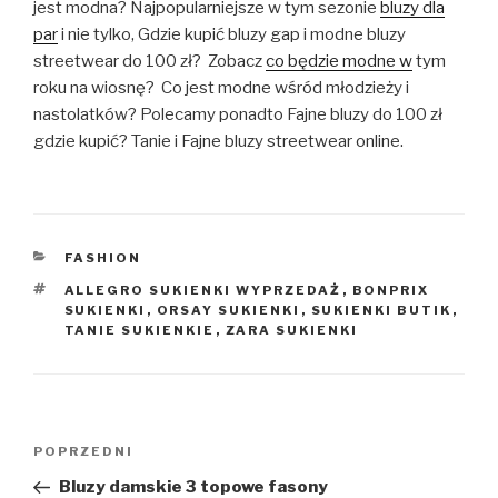
jest modna? Najpopularniejsze w tym sezonie
bluzy dla
par
i nie tylko, Gdzie kupić bluzy gap i modne bluzy
streetwear do 100 zł? Zobacz
co będzie modne w
tym
roku na wiosnę? Co jest modne wśród młodzieży i
nastolatków? Polecamy ponadto Fajne bluzy do 100 zł
gdzie kupić? Tanie i Fajne bluzy streetwear online.
KATEGORIE
FASHION
TAGI
ALLEGRO SUKIENKI WYPRZEDAŻ
,
BONPRIX
SUKIENKI
,
ORSAY SUKIENKI
,
SUKIENKI BUTIK
,
TANIE SUKIENKIE
,
ZARA SUKIENKI
Nawigacja
Poprzedni
POPRZEDNI
wpisu
wpis
Bluzy damskie 3 topowe fasony