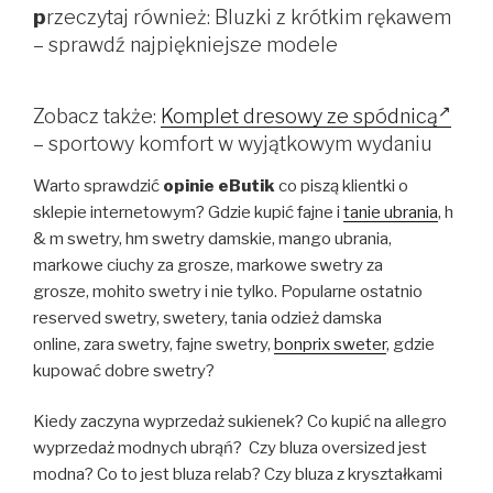
p
rzeczytaj również: Bluzki z krótkim rękawem
– sprawdź najpiękniejsze modele
Zobacz także:
Komplet dresowy ze spódnicą
– sportowy komfort w wyjątkowym wydaniu
Warto sprawdzić
opinie eButik
co piszą klientki o
sklepie internetowym? Gdzie kupić fajne i
tanie ubrania
, h
& m swetry, hm swetry damskie, mango ubrania,
markowe ciuchy za grosze, markowe swetry za
grosze, mohito swetry i nie tylko. Popularne ostatnio
reserved swetry, swetery, tania odzież damska
online, zara swetry, fajne swetry,
bonprix sweter
, gdzie
kupować dobre swetry?
Kiedy zaczyna wyprzedaż sukienek? Co kupić na allegro
wyprzedaż modnych ubrąń? Czy bluza oversized jest
modna? Co to jest bluza relab? Czy bluza z kryształkami