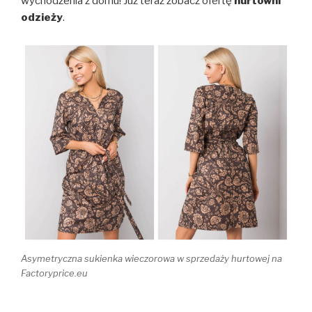
wychodzenia z domu! Już teraz zobacz ofertę
hurtowni
odzieży
.
Asymetryczna sukienka wieczorowa w sprzedaży hurtowej na
Factoryprice.eu