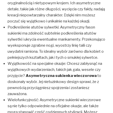
oryginalnością i nietypowym krojem. Ich asymetryczne
detale, takie jak różne długości, wycięcia czy fałdy, nadają
kreacji niepowtarzalny charakter. Dzięki nim możesz
poczuć się wyjątkowo i unikalnie na każdej okazji.
Podkreślenie atutów sylwetki: Asymetryczny fason
sukienki ma zdolność subtelnie podkreślenia atutów
sylwetki i ukrycia ewentualne mankamenty. Przekonująco
wyeksponuje zgrabne nogi, wyostrzy linię talii czy
uwydatni ramiona. To idealny wybór zarówno dla kobiet o
pełniejszych kształtach, jak i tych o smukłej sylwetce.
Wyjątkowość na specjalne okazje: Chcesz zabłysnąć na
wyjątkowych wydarzeniach, takich jak gala, wesele czy
przyjęcie?
Asymetryczna sukienka wieczorowa
to
doskonały wybór. Jej nietuzinkowy design sprawi, że z
pewnością przyciągniesz spojrzenia i zostaniesz
zauważona.
Wielofunkcyjność: Asymetryczne sukienki wieczorowe
są nie tylko odpowiednie na oficjalne okazje, ale także
mogą stanowić część codziennych stylizacji. Możesz