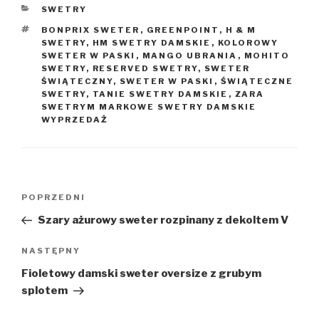
KATEGORIE
SWETRY
TAGI
BONPRIX SWETER
,
GREENPOINT
,
H & M
SWETRY
,
HM SWETRY DAMSKIE
,
KOLOROWY
SWETER W PASKI
,
MANGO UBRANIA
,
MOHITO
SWETRY
,
RESERVED SWETRY
,
SWETER
ŚWIĄTECZNY
,
SWETER W PASKI
,
ŚWIĄTECZNE
SWETRY
,
TANIE SWETRY DAMSKIE
,
ZARA
SWETRYM MARKOWE SWETRY DAMSKIE
WYPRZEDAŻ
Nawigacja
Poprzedni
POPRZEDNI
wpisu
wpis
Szary ażurowy sweter rozpinany z dekoltem V
Następny
NASTĘPNY
wpis
Fioletowy damski sweter oversize z grubym
splotem