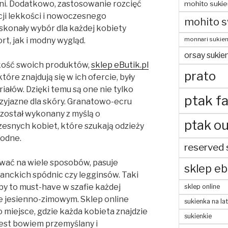
ni. Dodatkowo, zastosowanie rozcięć
mohito sukie
acji lekkości i nowoczesnego
mohito s
skonały wybór dla każdej kobiety
t, jak i modny wygląd.
monnari sukien
orsay sukien
kość swoich produktów,
sklep eButik.pl
prato
tóre znajdują się w ich ofercie, były
ałów. Dzięki temu są one nie tylko
ptak fa
przyjazne dla skóry. Granatowo-ecru
 został wykonany z myślą o
ptak ou
esnych kobiet, które szukają odzieży
modne.
reserved 
ać na wiele sposobów, pasuje
sklep eb
ganckich spódnic czy legginsów. Taki
y to must-have w szafie każdej
sklep online
ie jesienno-zimowym. Sklep online
sukienka na la
o miejsce, gdzie każda kobieta znajdzie
sukienkie
 jest bowiem przemyślany i