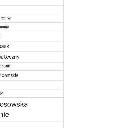
hrzciny
munię
m
paski
iąteczny
z butik
y damskie
je
kosowska
nie