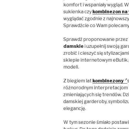
komfort i wspaniały wygląd. W
sukienka czy
kombinezon na 
wyglądać zgodnie z najnowszym
Sprawdźcie co Wam polecamy
Sprawdź proponowane przez 
damskie
i uzupełnij swoją g
zrobić i cieszyć się stylizacj
sklepie internetowym eButik.p
modeli.
Z biegiem lat
kombinezony
różnorodnym interpretacjom p
zmieniających się trendów. Dz
damskiej garderoby, symbolizu
elegancję.
W tym sezonie śmiało postawi