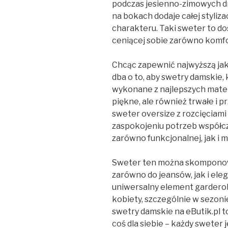
podczas jesienno-zimowych d
na bokach dodaje całej styliz
charakteru. Taki sweter to do
ceniącej sobie zarówno komfor
Chcąc zapewnić najwyższą ja
dba o to, aby swetry damskie, k
wykonane z najlepszych materi
piękne, ale również trwałe i 
sweter oversize z rozcięciami
zaspokojeniu potrzeb współcz
zarówno funkcjonalnej, jak i 
Sweter ten można skomponow
zarówno do jeansów, jak i ele
uniwersalny element garderob
kobiety, szczególnie w sezon
swetry damskie na eButik.pl t
coś dla siebie – każdy sweter