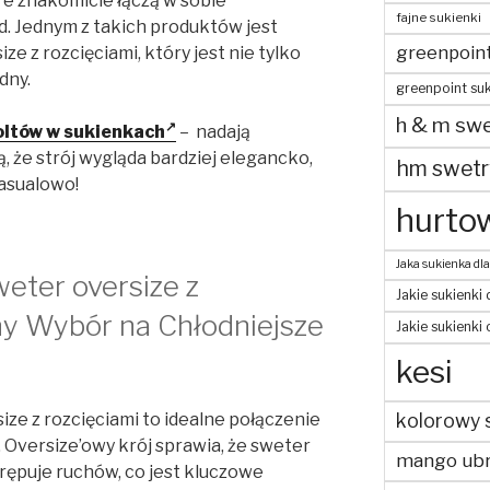
e znakomicie łączą w sobie
fajne sukienki
d. Jednym z takich produktów jest
greenpoin
e z rozcięciami, który jest nie tylko
dny.
greenpoint suk
h & m swe
oltów w sukienkach
– nadają
, że strój wygląda bardziej elegancko,
hm swetr
asualowo!
hurtow
Jaka sukienka dla
eter oversize z
Jakie sukienki 
ny Wybór na Chłodniejsze
Jakie sukienki
kesi
ze z rozcięciami to idealne połączenie
kolorowy 
 Oversize’owy krój sprawia, że sweter
mango ubr
krępuje ruchów, co jest kluczowe