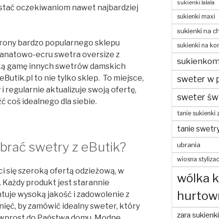
sukienki lalala
stać oczekiwaniom nawet najbardziej
sukienki maxi
sukienki na c
rony bardzo popularnego sklepu
sukienki na ko
granatowo-ecru swetra oversize z
sukienko
oką gamę innych swetrów damskich
Butik.pl to nie tylko sklep. To miejsce,
sweter w 
i regularnie aktualizuje swoją ofertę,
sweter św
ć coś idealnego dla siebie.
tanie sukienki 
tanie swetr
brać swetry z eButik?
ubrania
wiosna stylizac
yci się szeroką ofertą odzieżową, w
wólka 
. Każdy produkt jest starannie
hurtow
uje wysoką jakość i zadowolenie z
nięć, by zamówić idealny sweter, który
zara sukienki
 wprost do Państwa domu. Modne