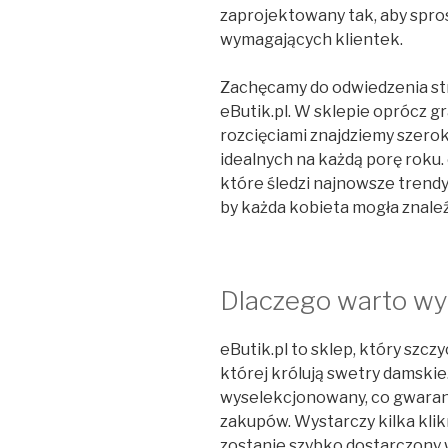
zaprojektowany tak, aby spro
wymagających klientek.
Zachęcamy do odwiedzenia st
eButik.pl. W sklepie oprócz 
rozcięciami znajdziemy szer
idealnych na każdą porę roku. e
które śledzi najnowsze trendy 
by każda kobieta mogła znaleź
Dlaczego warto wy
eButik.pl to sklep, który szcz
której królują swetry damskie
wyselekcjonowany, co gwarant
zakupów. Wystarczy kilka klik
zostanie szybko dostarczony