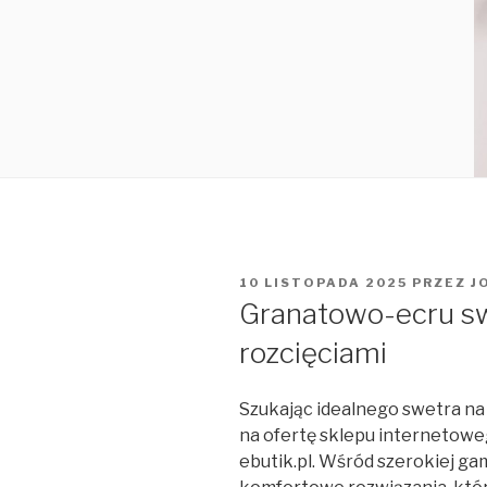
OPUBLIKOWANE
10 LISTOPADA 2025
PRZEZ
J
W
Granatowo-ecru sw
rozcięciami
Szukając idealnego swetra na
na ofertę sklepu internetowe
ebutik.pl. Wśród szerokiej ga