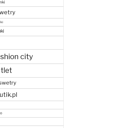
nki
wetry
ki
ki
shion city
tlet
swetry
utik.pl
to