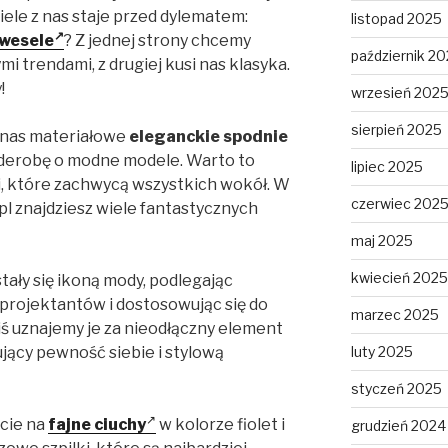
iele z nas staje przed dylematem:
listopad 2025
wesele
? Z jednej strony chcemy
październik 2
i trendami, z drugiej kusi nas klasyka.
!
wrzesień 202
sierpień 2025
nas materiałowe
eleganckie spodnie
arderobę o modne modele. Warto to
lipiec 2025
ami, które zachwycą wszystkich wokół. W
czerwiec 202
l znajdziesz wiele fantastycznych
maj 2025
kwiecień 2025
stały się ikoną mody, podlegając
rojektantów i dostosowując się do
marzec 2025
iś uznajemy je za nieodłączny element
jący pewność siebie i stylową
luty 2025
styczeń 2025
cie na
fajne ciuchy
w kolorze fiolet i
grudzień 2024