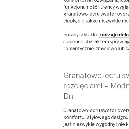
komfortowe rozwiązania, któr
funkcjonalność i trendy wyglą
granatowo-ecru sweter oversiz
ciepły, ale także niezwykle mo
Porady stylistki:
rodzaje dek
sukience charakter i sprawiają
romantycznie, zmysłowo lub c
Granatowo-ecru sw
rozcięciami – Mod
Dni
Granatowo-ecru sweter oversi
komfortu i stylowego designu.
jest niezwykle wygodny i nie 