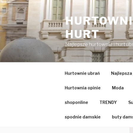
Przejdź
do
HURTOWNIA
treści
HURT
Najlepsze hurtownie i hurt u
Hurtownie ubrań
Najlepsza
Hurtownia opinie
Moda
shoponline
TRENDY
Su
spodnie damskie
buty dam