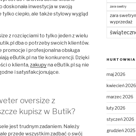
to doskonała inwestycja w swoją
zara swetry
 tylko ciepło, ale także stylowy wygląd
zara swetry
wyprzedaż
świąteczn
e z rozcięciami to tylko jeden z wielu
utik.pl dba o potrzeby swoich klientów.
e promocje i profesjonalna obsługa
ają eButik.pl na tle konkurencji. Dzięki
HURTOWNIA 
ści o klienta,
zakupy
na eButik.pl są nie
godne i satysfakcjonujące.
maj 2026
kwiecień 2026
marzec 2026
eter oversize z
luty 2026
szcze kupisz w Butik?
styczeń 2026
sele jest trudnym zadaniem. Należy
grudzień 2025
ale przede wszystkim zadbać o swój