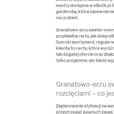
swetry dostępne w eButik.pl 
garderobę, która zapewnia nie
na co dzień.
Granatowo-ecru sweter oversiz
przykładów na to, jak sklep eB
Szeroki asortyment, regularn
klienta to cechy, które wyróżni
tak bogatej ofercie oraz dbało
tylko przyjemne, ale także wy
Granatowo-ecru sw
rozcięciami – co je
Zaplanowanie stylizacji na we
przestrzegać pewnych zasad, 