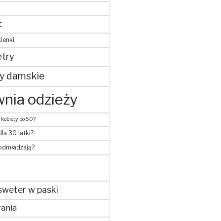
t
ienki
try
y damskie
nia odzieży
 kobiety po 50?
dla 30 latki?
 odmładzają?
sweter w paski
ania