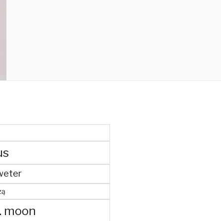
us
weter
żą
. moon