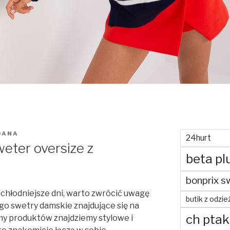
OANA
24hurt
eter oversize z
beta pl
bonprix s
 chłodniejsze dni, warto zwrócić uwagę
butik z odzie
go swetry damskie znajdujące się na
ch ptak
my produktów znajdziemy stylowe i