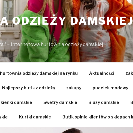
 ODZIEŻY DAMSKIEJ
brań – Internetowa hurtownia odzieży damskiej
 hurtownia odzieży damskiej na rynku
Aktualności
zak
Najlepszy butik z odzieżą
zakupy
pudelek modowy
kienki damskie
Swetry damskie
Bluzy damskie
B
skie
Kurtki damskie
Butik opinie klientów o sklepach