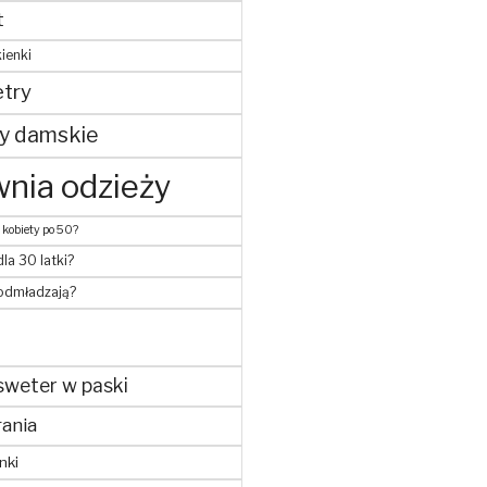
t
ienki
try
y damskie
nia odzieży
 kobiety po 50?
dla 30 latki?
 odmładzają?
sweter w paski
ania
nki