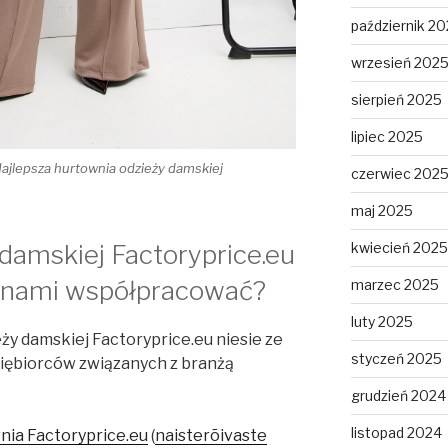
październik 2
wrzesień 202
sierpień 2025
lipiec 2025
Najlepsza hurtownia odzieży damskiej
czerwiec 202
maj 2025
damskiej Factoryprice.eu
kwiecień 2025
z nami współpracować?
marzec 2025
luty 2025
y damskiej Factoryprice.eu niesie ze
styczeń 2025
siębiorców związanych z branżą
grudzień 2024
listopad 2024
nia Factoryprice.eu
(
naisterõivaste