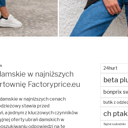
A
24hurt
damskie w najniższych
beta pl
rtownię Factoryprice.eu
bonprix s
a damskie w najniższych cenach
butik z odzie
dzieżowy stawia przed
ch ptak
ń, a jednym z kluczowych czynników
yjnej oferty ubrań damskich w
fajne sukienki
oszukiwaniu odpowiedzi na te