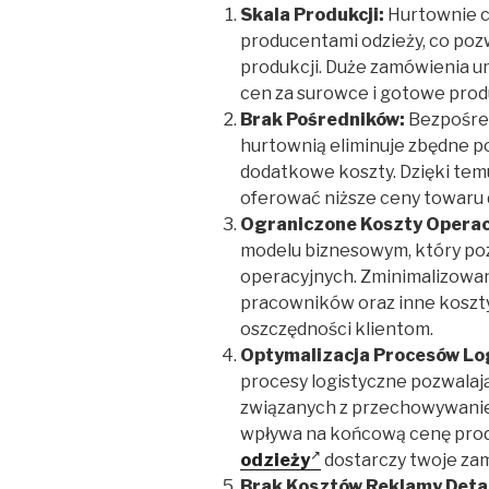
Skala Produkcji:
Hurtownie c
producentami odzieży, co pozw
produkcji. Duże zamówienia u
cen za surowce i gotowe prod
Brak Pośredników:
Bezpośred
hurtownią eliminuje zbędne p
dodatkowe koszty. Dzięki te
oferować niższe ceny towaru 
Ograniczone Koszty Operac
modelu biznesowym, który po
operacyjnych. Zminimalizowan
pracowników oraz inne koszty
oszczędności klientom.
Optymalizacja Procesów Lo
procesy logistyczne pozwala
związanych z przechowywanie
wpływa na końcową cenę prod
odzieży
dostarczy twoje zam
Brak Kosztów Reklamy Detal