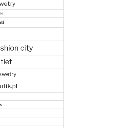
wetry
ki
ki
shion city
tlet
swetry
utik.pl
to