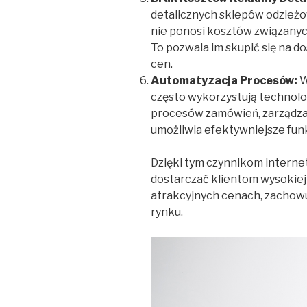
detalicznych sklepów odzież
nie ponosi kosztów związanych
To pozwala im skupić się na 
cen.
Automatyzacja Procesów:
W
często wykorzystują technolo
procesów zamówień, zarządzan
umożliwia efektywniejsze fun
Dzięki tym czynnikom intern
dostarczać klientom wysokiej
atrakcyjnych cenach, zachow
rynku.