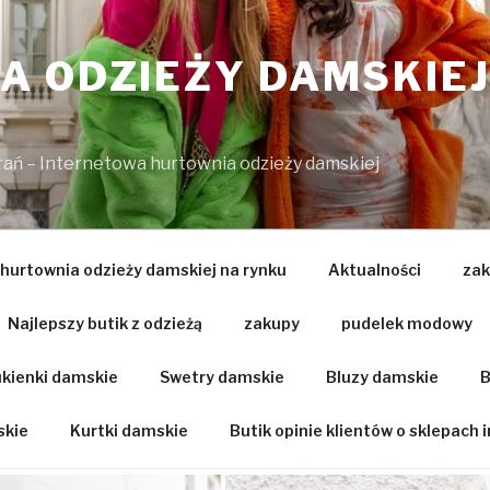
 ODZIEŻY DAMSKIEJ
brań – Internetowa hurtownia odzieży damskiej
 hurtownia odzieży damskiej na rynku
Aktualności
zak
Najlepszy butik z odzieżą
zakupy
pudelek modowy
kienki damskie
Swetry damskie
Bluzy damskie
B
skie
Kurtki damskie
Butik opinie klientów o sklepach