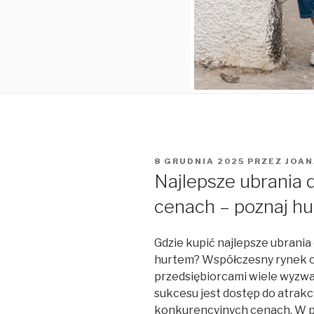
OPUBLIKOWANE
8 GRUDNIA 2025
PRZEZ
JOAN
W
Najlepsze ubrania 
cenach – poznaj hu
Gdzie kupić najlepsze ubrani
hurtem? Współczesny rynek o
przedsiębiorcami wiele wyzwa
sukcesu jest dostęp do atrakc
konkurencyjnych cenach. W p