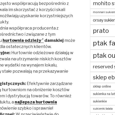
mohito s
zęsto współpracują bezpośrednio z
ala im skorzystać z korzyści skali
monnari sukien
możliwiają uzyskanie korzystniejszych
orsay sukien
ukty.
nia współpraca producenta z
prato
ośrednictwo i związane z tym
mu
hurtownia odzieży
damskiej
może
ptak fa
dla ostatecznych klientów.
yjne:
Hurtownie odzieżowe działają w
ptak ou
zwala na utrzymanie niskich kosztów
e wydatki na wynajem lokalu,
reserved 
 stałe pozwalają na przekazywanie
sklep eb
gistycznych:
Efektywnie zarządzane
sklep online
ją hurtowniom na obniżenie kosztów
sukienka na la
m i dystrybucją towarów. To również
sukienkie
uktu, a
najlepsza hurtownia
ówienie szybko i sprawnie!
sukienki lalala
icznej:
W przeciwieństwie do