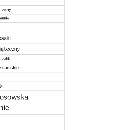
hrzciny
munię
m
paski
iąteczny
z butik
y damskie
je
kosowska
nie