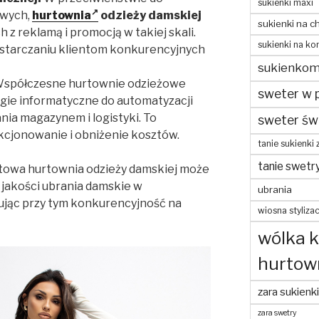
sukienki maxi
owych,
hurtownia
odzieży damskiej
sukienki na c
 z reklamą i promocją w takiej skali.
sukienki na ko
dostarczaniu klientom konkurencyjnych
sukienko
spółczesne hurtownie odzieżowe
sweter w 
gie informatyczne do automatyzacji
ia magazynem i logistyki. To
sweter św
kcjonowanie i obniżenie kosztów.
tanie sukienki 
tanie swetr
etowa hurtownia odzieży damskiej może
 jakości ubrania damskie w
ubrania
ując przy tym konkurencyjność na
wiosna stylizac
wólka 
hurtow
zara sukienki
zara swetry