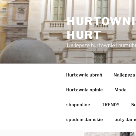
Przejdź
do
HURTOWNIA
treści
HURT
Najlepsze hurtownie i hurt u
Hurtownie ubrań
Najlepsza
Hurtownia opinie
Moda
shoponline
TRENDY
Su
spodnie damskie
buty dam