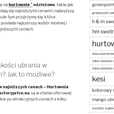
greenpoin
gę na
hurtownie
odzieżowe
, takie jak
iają się najniższymi cenami i najwyższą
greenpoint suk
ule tym przyjrzymy się, która
h & m swe
posiada najszerszy wybór modnej i
ajniższych cenach.
hm swetr
hurtow
Jaka sukienka dla
Jakie sukienki 
akości ubrania w
Jakie sukienki
? Jak to możliwe?
kesi
w najniższych cenach – Hurtownia
kolorowy 
actoryprice.eu
, są w stanie oferować
kie po atrakcyjnych cenach z kilku
mango ubr
mohito sukie