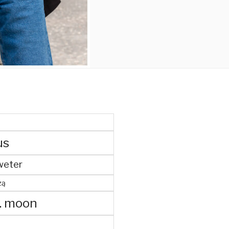
us
weter
żą
. moon