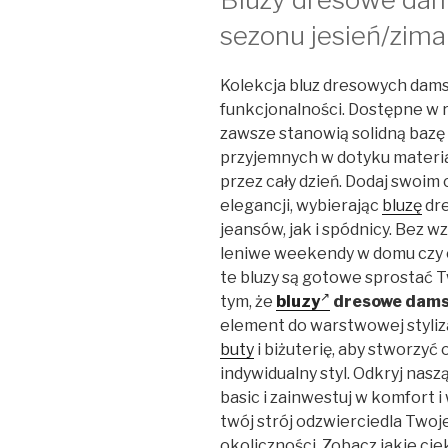
sezonu jesień/zima
Kolekcja bluz dresowych dam
funkcjonalności. Dostępne w 
zawsze stanowią solidną bazę 
przyjemnych w dotyku materi
przez cały dzień. Dodaj swoim
elegancji, wybierając
bluzę
dre
jeansów, jak i spódnicy. Bez w
leniwe weekendy w domu czy ch
te bluzy są gotowe sprostać 
tym, że
bluzy
dresowe dams
element do warstwowej styliz
buty
i biżuterię, aby stworzyć 
indywidualny styl. Odkryj nas
basic i zainwestuj w komfort 
twój strój odzwierciedla Twoje
okoliczności. Zobacz jakie c