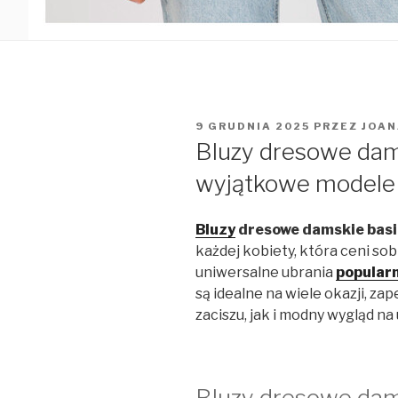
OPUBLIKOWANE
9 GRUDNIA 2025
PRZEZ
JOAN
W
Bluzy dresowe da
wyjątkowe modele
Bluzy
dresowe damskie basi
każdej kobiety, która ceni sob
uniwersalne ubrania
popularn
są idealne na wiele okazji, 
zaciszu, jak i modny wygląd na u
Bluzy dresowe dam