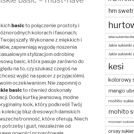
hm swetr
hurtow
skich
basic
to połączenie prostoty i
różnorodnych kolorach i fasonach,
Jaka sukienka dla
Twojej szafy. Wykonane z miękkich i
Jakie sukienki 
ałów, zapewniają wygodę noszenia
 casualowym stylizacjom odrobinę
Jakie sukienki
sową basic, która pasuje zarówno do
kesi
zględu na to, czy szukasz czegoś na
cesz wyjść na spacer z przyjaciółmi,
kolorowy 
Twoim oczekiwaniom. Nie zapomnij o
kie basic
to również doskonały
mango ubr
acji. Dodaj kurtkę jeansową, modne
mohito sukie
oryginalny look, który podkreśli Twój
mohito s
zą kolekcję bluz dresowych damskich
i wszechstronność, które oferują. Niech
monnari sukien
 potrzeby i gust, niezależnie od
orsay sukien
iekawe nowości przygotowała