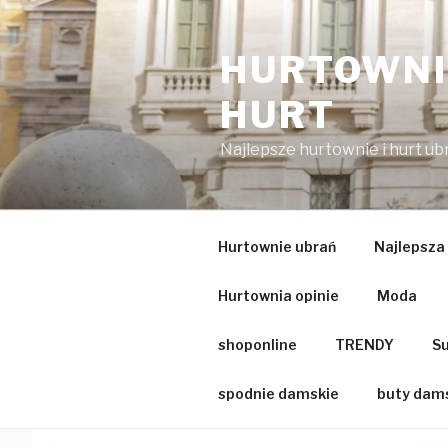
Przejdź
do
HURTOWNIA
treści
HURT
Najlepsze hurtownie i hurt u
Hurtownie ubrań
Najlepsza
Hurtownia opinie
Moda
shoponline
TRENDY
Su
spodnie damskie
buty dam