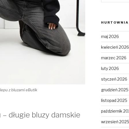
HURTOWNIA 
maj 2026
kwiecień 2026
marzec 2026
luty 2026
styczeń 2026
grudzień 2025
lepu z bluzami eButik
listopad 2025
październik 2
 – długie bluzy damskie
wrzesień 202