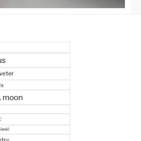
us
weter
żą
. moon
t
ienki
try