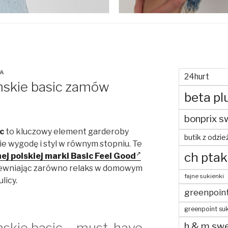
A
24hurt
mskie basic zamów
beta pl
bonprix s
c
to kluczowy element garderoby
butik z odzie
ie wygodę i styl w równym stopniu. Te
ch ptak
ej polskiej marki Basic Feel Good
zapewniając zarówno relaks w domowym
fajne sukienki
licy.
greenpoin
greenpoint suk
skie basic – must-have
h & m swe