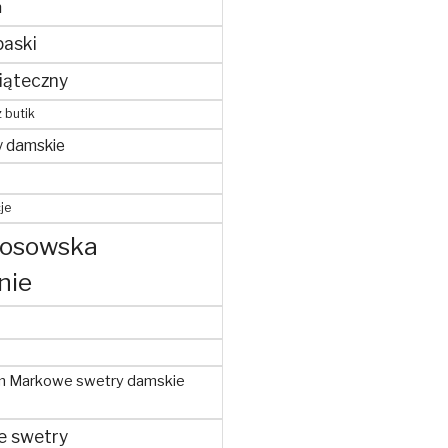
m
paski
iąteczny
z butik
y damskie
je
kosowska
nie
m Markowe swetry damskie
e swetry