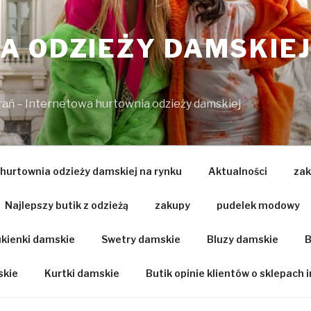
 ODZIEŻY DAMSKIEJ
brań – Internetowa hurtownia odzieży damskiej
 hurtownia odzieży damskiej na rynku
Aktualności
zak
Najlepszy butik z odzieżą
zakupy
pudelek modowy
kienki damskie
Swetry damskie
Bluzy damskie
B
skie
Kurtki damskie
Butik opinie klientów o sklepach