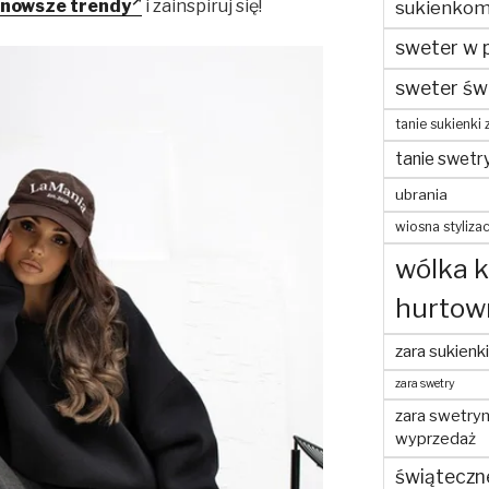
jnowsze trendy
i zainspiruj się!
sukienko
sweter w 
sweter św
tanie sukienki 
tanie swetr
ubrania
wiosna stylizac
wólka 
hurtow
zara sukienki
zara swetry
zara swetry
wyprzedaż
świąteczn