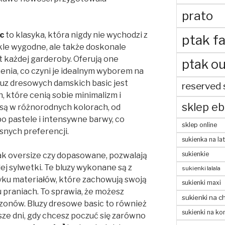
prato
c
to klasyka, która nigdy nie wychodzi z
ptak fa
kle wygodne, ale także doskonale
t każdej garderoby. Oferują one
ptak ou
enia, co czyni je idealnym wyborem na
bluz dresowych damskich basic jest
reserved 
, które cenią sobie minimalizm i
sklep eb
są w różnorodnych kolorach, od
po pastele i intensywne barwy, co
sklep online
snych preferencji.
sukienka na la
sukienkie
jak oversize czy dopasowane, pozwalają
ej sylwetki. Te bluzy wykonane są z
sukienki lalala
yku materiałów, które zachowują swoją
sukienki maxi
u praniach. To sprawia, że możesz
sukienki na c
sezonów. Bluzy dresowe basic to również
sukienki na ko
ze dni, gdy chcesz poczuć się zarówno