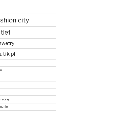
shion city
tlet
swetry
utik.pl
to
hrzciny
munię