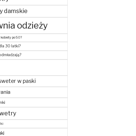
y damskie
nia odzieży
 kobiety po 50?
dla 30 latki?
 odmładzają?
sweter w paski
ania
nki
wetry
ki
ki