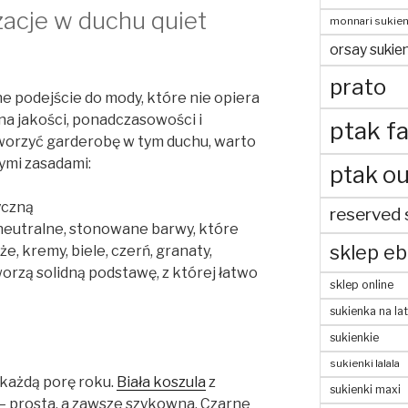
zacje w duchu quiet
monnari sukien
orsay sukien
prato
ne podejście do mody, które nie opiera
z na jakości, ponadczasowości i
ptak fa
tworzyć garderobę w tym duchu, warto
ymi zasadami:
ptak ou
yczną
reserved 
 neutralne, stonowane barwy, które
sklep eb
e, kremy, biele, czerń, granaty,
worzą solidną podstawę, z której łatwo
sklep online
sukienka na la
sukienkie
sukienki lalala
 każdą porę roku.
Biała koszula
z
sukienki maxi
prosta, a zawsze szykowna. Czarne