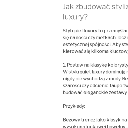
Jak zbudować styli
luxury?
Styl quiet luxury to przemyśla
się na ilości czy metkach, lec
estetycznej spójności. Aby s
kierować się kilkoma kluczow
1. Postaw na klasykę koloryst
W stylu quiet luxury dominują
nigdy nie wychodzą z mody. Beż
szarości czy odcienie taupe t
budować eleganckie zestawy.
Przykłady:
Beżowy trencz jako klasyk na
wysokogatunkowej bawełny — 