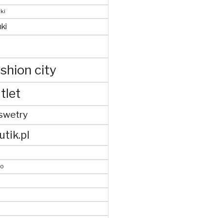
ki
ki
shion city
tlet
swetry
utik.pl
to