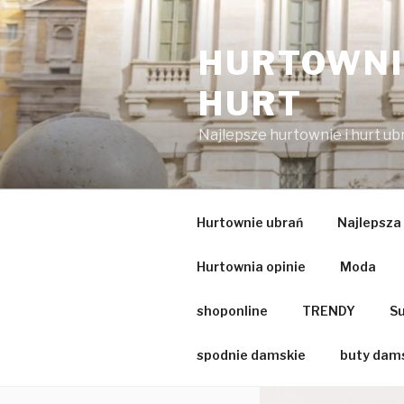
Przejdź
do
HURTOWNIA
treści
HURT
Najlepsze hurtownie i hurt u
Hurtownie ubrań
Najlepsza
Hurtownia opinie
Moda
shoponline
TRENDY
Su
spodnie damskie
buty dam