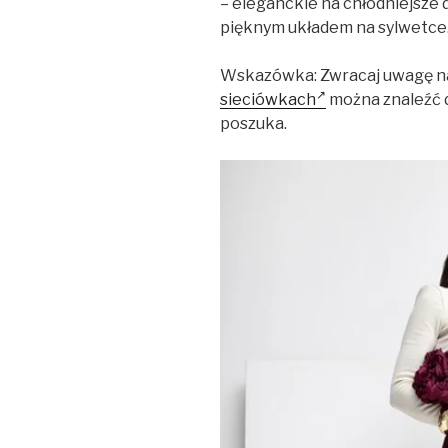
– eleganckie na chłodniejsze dn
pięknym układem na sylwetce
Wskazówka: Zwracaj uwagę na
sieciówkach
można znaleźć do
poszuka.