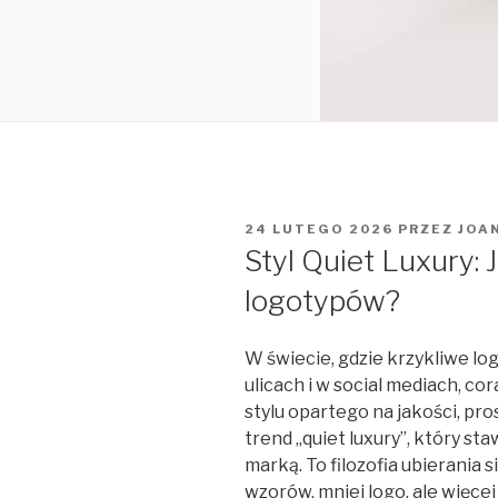
OPUBLIKOWANE
24 LUTEGO 2026
PRZEZ
JOA
W
Styl Quiet Luxury:
logotypów?
W świecie, gdzie krzykliwe lo
ulicach i w social mediach, co
stylu opartego na jakości, pr
trend „quiet luxury”, który s
marką. To filozofia ubierania s
wzorów, mniej logo, ale więcej