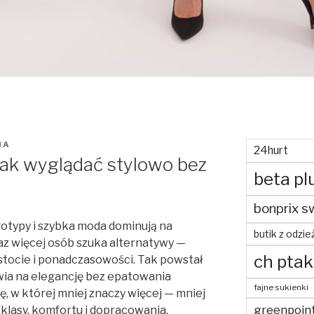
NA
24hurt
 Jak wyglądać stylowo bez
beta pl
bonprix s
gotypy i szybka moda dominują na
butik z odzie
raz więcej osób szuka alternatywy —
ch ptak
ostocie i ponadczasowości. Tak powstał
tawia na elegancję bez epatowania
fajne sukienki
ię, w której mniej znaczy więcej — mniej
greenpoin
 klasy, komfortu i dopracowania.