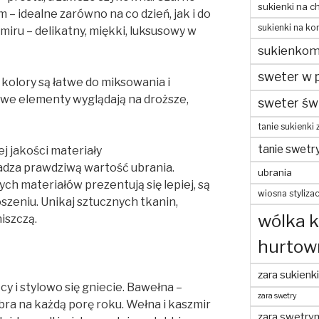
sukienki na c
 – idealne zarówno na co dzień, jak i do
sukienki na ko
iru – delikatny, miękki, luksusowy w
sukienko
sweter w 
 kolory są łatwe do miksowania i
we elementy wyglądają na droższe,
sweter św
tanie sukienki 
tanie swetr
ej jakości materiały
radza prawdziwą wartość ubrania.
ubrania
ch materiałów prezentują się lepiej, są
wiosna stylizac
szeniu. Unikaj sztucznych tkanin,
wólka 
niszczą.
hurtow
zara sukienki
cy i stylowo się gniecie. Bawełna –
zara swetry
ra na każdą porę roku. Wełna i kaszmir
zara swetry