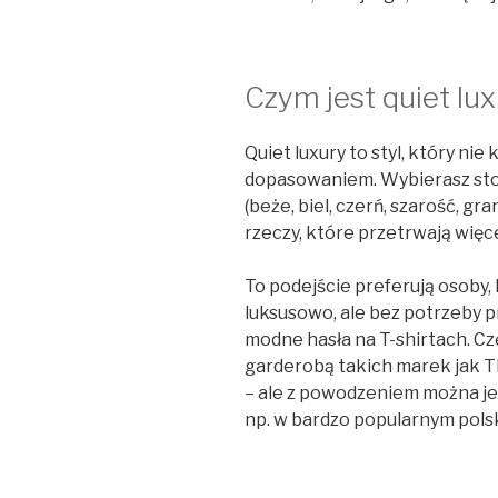
Czym jest quiet lu
Quiet luxury to styl, który nie
dopasowaniem. Wybierasz sto
(beże, biel, czerń, szarość, gra
rzeczy, które przetrwają więce
To podejście preferują osoby
luksusowo, ale bez potrzeby p
modne hasła na T-shirtach. Czę
garderobą takich marek jak T
– ale z powodzeniem można j
np. w bardzo popularnym pols