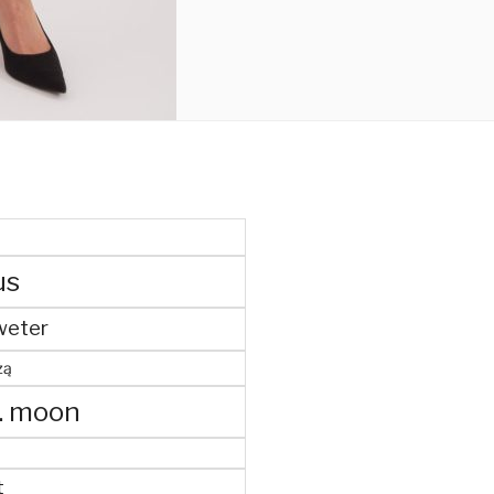
us
weter
żą
. moon
t