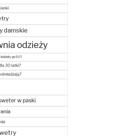
ienki
try
y damskie
nia odzieży
 kobiety po 50?
dla 30 latki?
 odmładzają?
sweter w paski
ania
nki
wetry