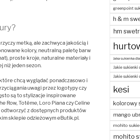
greenpoint suk
h & m swe
xury?
hm swetr
 krzyczy metką, ale zachwyca jakością i
hurtow
nowane kolory, neutralną paletę barw
nat), proste kroje, naturalne materiały i
Jaka sukienka dla
j niż jeden sezon.
Jakie sukienki 
Jakie sukienki
, które chcą wyglądać ponadczasowo i
kesi
rzyciągania uwagi przez logotypy czy
sto są to stylizacje inspirowane
he Row, Totême, Loro Piana czy Celine
kolorowy 
e odtworzyć z dostępnych produktów
mango ubr
kim sklepie odzieżowym eButik.pl.
mohito sukie
mohito s