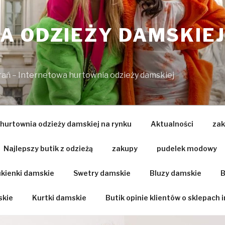
 ODZIEŻY DAMSKIEJ
brań – Internetowa hurtownia odzieży damskiej
 hurtownia odzieży damskiej na rynku
Aktualności
zak
Najlepszy butik z odzieżą
zakupy
pudelek modowy
kienki damskie
Swetry damskie
Bluzy damskie
B
skie
Kurtki damskie
Butik opinie klientów o sklepach