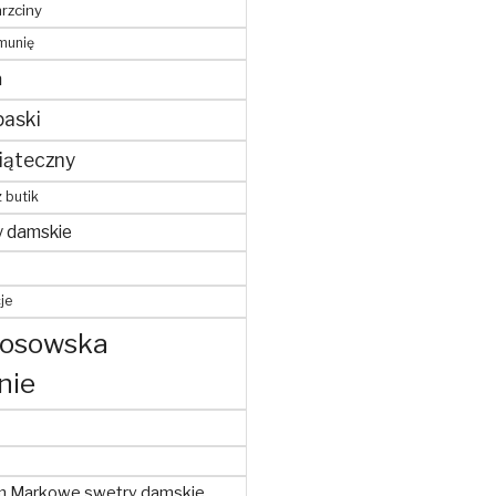
hrzciny
munię
m
paski
iąteczny
z butik
y damskie
je
kosowska
nie
m Markowe swetry damskie