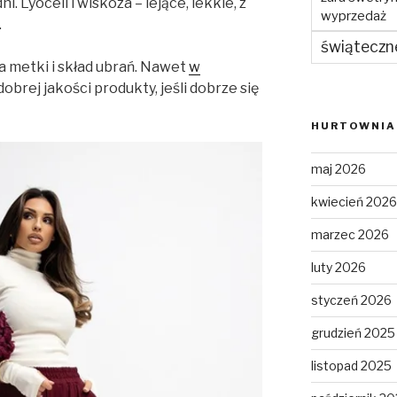
i. Lyocell i wiskoza – lejące, lekkie, z
wyprzedaż
.
świąteczn
 metki i skład ubrań. Nawet
w
brej jakości produkty, jeśli dobrze się
HURTOWNIA 
maj 2026
kwiecień 2026
marzec 2026
luty 2026
styczeń 2026
grudzień 2025
listopad 2025