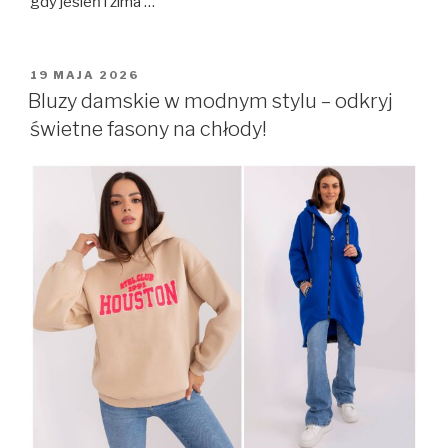
gdy jesień i zima …
OPUBLIKOWANE
19 MAJA 2026
W
Bluzy damskie w modnym stylu – odkryj
świetne fasony na chłody!