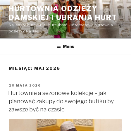
Przejdź
HURTOWNIA ODZIEŻY
do
DAMSKIEJ I UBRANIA HURT
treści
Najlepsze hurtownie i hurt ubrań – Internetowa hurtownia
odzieży damskiej
Menu
MIESIĄC:
MAJ 2026
OPUBLIKOWANE
20 MAJA 2026
W
Hurtownie a sezonowe kolekcje – jak
planować zakupy do swojego butiku by
zawsze być na czasie