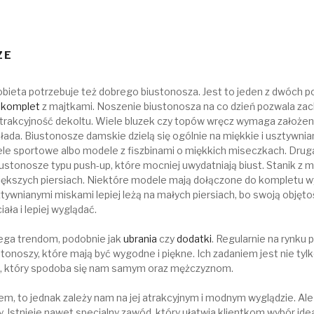
ZE
bieta potrzebuje też dobrego biustonosza. Jest to jeden z dwóc
o
komplet
z majtkami. Noszenie biustonosza na co dzień pozwala zac
trakcyjność dekoltu. Wiele bluzek czy topów wręcz wymaga założeni
kłada. Biustonosze damskie dzielą się ogólnie na miękkie i usztywni
le sportowe albo modele z fiszbinami o miękkich miseczkach. Drug
stonosze typu push-up, które mocniej uwydatniają biust. Stanik z 
 większych piersiach. Niektóre modele mają dołączone do kompletu 
sztywnianymi miskami lepiej leżą na małych piersiach, bo swoją objęto
ała i lepiej wyglądać.
lega trendom, podobnie jak
ubrania
czy
dodatki
. Regularnie na rynku 
onoszy, które mają być wygodne i piękne. Ich zadaniem jest nie ty
ląd, który spodoba się nam samym oraz mężczyznom.
iem, to jednak zależy nam na jej atrakcyjnym i modnym wyglądzie. Al
. Istnieje nawet specjalny zawód, który ułatwia klientkom wybór ide