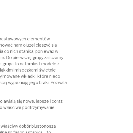
h podstawowych elementów
hować nam dłużej cieszyć się
a do nich stanika, ponieważ w
ane. Do pierwszej grupy zaliczamy
a grupa to natomiast modele z
miękkimi miseczkami świetnie
wyjmowane wkładki, które nieco
ścią wypełniają jego braki. Pozwala
pojawiają się nowe, lepsze i coraz
lko właściwe podtrzymywanie
e właściwy dobór biustonosza
alnego fasonu stanika – to