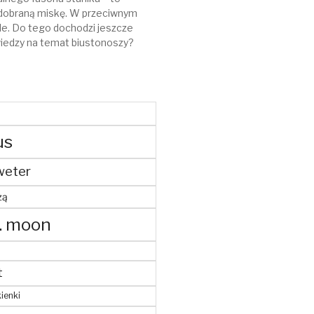
ze dobraną miskę. W przeciwnym
le. Do tego dochodzi jeszcze
iedzy na temat biustonoszy?
us
weter
żą
. moon
t
ienki