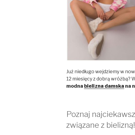
Już niedługo wejdziemy w now
12 miesięcy z dobrą wróżbą? 
modna
bielizna damska
na n
Poznaj najciekaws
związane z bielizną!