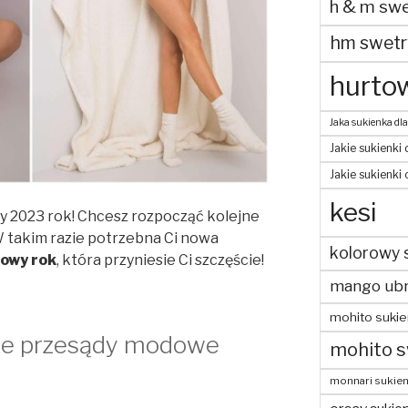
h & m swe
hm swetr
hurtow
Jaka sukienka dla
Jakie sukienki 
Jakie sukienki
kesi
y 2023 rok! Chcesz rozpocząć kolejne
W takim razie potrzebna Ci nowa
kolorowy 
owy rok
, która przyniesie Ci szczęście!
mango ubr
mohito sukie
ze przesądy modowe
mohito s
monnari sukien