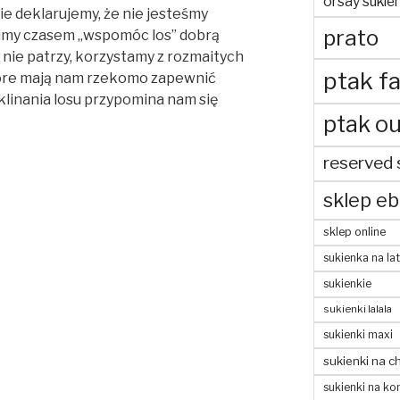
orsay sukien
e deklarujemy, że nie jesteśmy
prato
ubimy czasem „wspomóc los” dobrą
t nie patrzy, korzystamy z rozmaitych
ptak fa
tóre mają nam rzekomo zapewnić
linania losu przypomina nam się
ptak ou
reserved 
sklep eb
sklep online
sukienka na la
sukienkie
sukienki lalala
sukienki maxi
sukienki na c
sukienki na ko