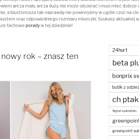
bowiem ani za mały, ani za duży, nie może obcierać i musi mieć dobr
ie, a biustonosza tak naprawdę nie powinnyśmy w ogóle czuć na cie
ustem oraz odpowiedniego rozmiaru miseczki. Szukasz aktualnej w
nasze fachowe
porady
w tej dziedzinie!
24hurt
 nowy rok – znasz ten
beta pl
bonprix s
butik z odzie
ch ptak
fajne sukienki
greenpoin
greenpoint suk