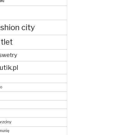
ki
shion city
tlet
swetry
utik.pl
to
hrzciny
munię