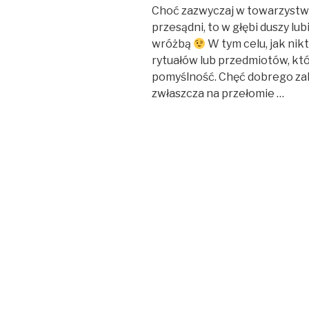
Choć zazwyczaj w towarzystwi
przesądni, to w głębi duszy l
wróżbą
W tym celu, jak nik
rytuałów lub przedmiotów, k
pomyślność. Chęć dobrego zak
zwłaszcza na przełomie …