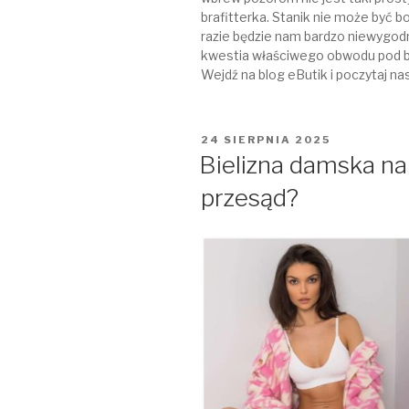
brafitterka. Stanik nie może być 
razie będzie nam bardzo niewygodn
kwestia właściwego obwodu pod bi
Wejdź na blog eButik i poczytaj 
OPUBLIKOWANE
24 SIERPNIA 2025
W
Bielizna damska na
przesąd?