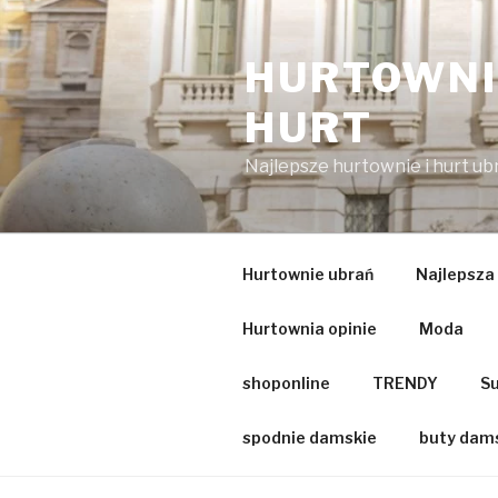
Przejdź
do
HURTOWNIA
treści
HURT
Najlepsze hurtownie i hurt u
Hurtownie ubrań
Najlepsza
Hurtownia opinie
Moda
shoponline
TRENDY
Su
spodnie damskie
buty dam