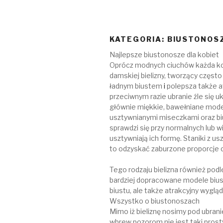
KATEGORIA:
BIUSTONOS
Najlepsze biustonosze dla kobiet
Oprócz modnych ciuchów każda ko
damskiej bielizny, tworzący częst
ładnym biustem
i
polepsza także a
przeciwnym razie ubranie źle się u
głównie miękkie, bawełniane mode
usztywnianymi miseczkami oraz biu
sprawdzi się przy normalnych lub
usztywniają ich formę. Staniki z u
to odzyskać zaburzone proporcje ci
Tego rodzaju bielizna również pod
bardziej dopracowane modele biust
biustu, ale także atrakcyjny wyg
Wszystko o biustonoszach
Mimo iż bieliznę nosimy pod ubran
wbrew pozorom nie jest taki prosty