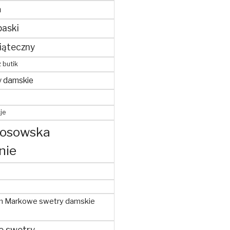
m
paski
iąteczny
z butik
y damskie
je
kosowska
nie
m Markowe swetry damskie
e swetry