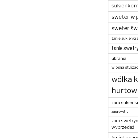
sukienko
sweter w 
sweter św
tanie sukienki 
tanie swetr
ubrania
wiosna stylizac
wólka 
hurtow
zara sukienki
zara swetry
zara swetry
wyprzedaż
świąteczn