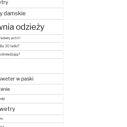
try
y damskie
nia odzieży
 kobiety po 50?
dla 30 latki?
 odmładzają?
sweter w paski
ania
nki
wetry
ki