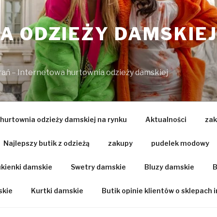
 ODZIEŻY DAMSKIEJ
brań – Internetowa hurtownia odzieży damskiej
 hurtownia odzieży damskiej na rynku
Aktualności
zak
Najlepszy butik z odzieżą
zakupy
pudelek modowy
kienki damskie
Swetry damskie
Bluzy damskie
B
skie
Kurtki damskie
Butik opinie klientów o sklepach