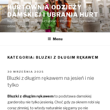
Przejdź
HURTOWNIA ODZIEŻY
do
DAMSKIEJ I UBRANIA HURT
treści
Najlepsze hurtownie i hurt ubrań – Internetowa hurtownia
odzieży damskiej
Menu
KATEGORIA:
BLUZKI Z DŁUGIM RĘKAWEM
OPUBLIKOWANE
30 WRZEŚNIA 2025
W
Bluzki z długim rękawem na jesień i nie
tylko
Bluzki z długim rękawem
to podstawa damskiej
garderoby nie tylko jesienią. Choć gdy za oknem robi się
coraz zimniej, to wtedy naturalnie sięgamy po nie