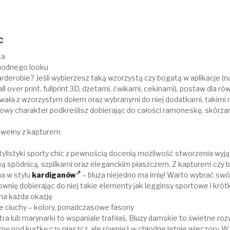
C
ka
modnego looku
rderobie? Jeśli wybierzesz taką wzorzystą czy bogatą w aplikacje (na
all over print, fullprint 3D, dżetami, ćwikami, cekinami), postaw dla ró
owała z wzorzystym dołem oraz wybranymi do niej dodatkami, takimi
kowy charakter podkreślisz dobierając do całości ramoneskę, skórzan
awełny z kapturem
tylistyki sporty chic z pewnością docenią możliwość stworzenia wy
ą spódnicą, szpilkami oraz eleganckim płaszczem. Z kapturem czy b
a w stylu
kardiganów
– bluza niejedno ma imię! Warto wybrać swó
siłownię dobierając do niej takie elementy jak legginsy sportowe i krótk
na każda okazję
 ciuchy – kolory, ponadczasowe fasony
tra lub marynarki to wspaniale trafiłaś. Bluzy damskie to świetne roz
ę pod kurtkę czy płaszcz, ale również w chłodne letnie wieczory. W