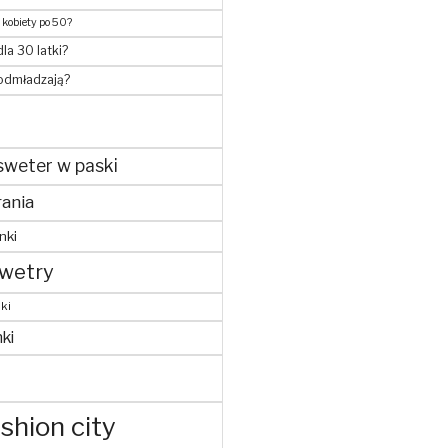
 kobiety po 50?
dla 30 latki?
 odmładzają?
sweter w paski
ania
nki
wetry
ki
ki
shion city