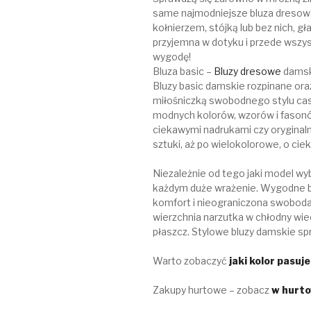
same najmodniejsze bluza dresowa 
kołnierzem, stójką lub bez nich, gł
przyjemna w dotyku i przede wszy
wygodę!
Bluza basic –
Bluzy dresowe
damski
Bluzy basic damskie rozpinane ora
miłośniczką swobodnego stylu cas
modnych kolorów, wzorów i fasonów
ciekawymi nadrukami czy oryginaln
sztuki, aż po wielokolorowe, o cie
Niezależnie od tego jaki model wy
każdym duże wrażenie. Wygodne blu
komfort i nieograniczona swoboda 
wierzchnia narzutka w chłodny wi
płaszcz. Stylowe bluzy damskie sp
Warto zobaczyć
jaki kolor pasuj
Zakupy hurtowe – zobacz
w hurto