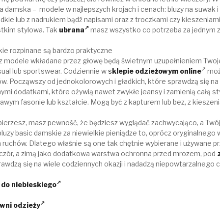
damska – modele w najlepszych krojach i cenach: bluzy na suwak i 
adkie lub z nadrukiem bądź napisami oraz z troczkami czy kieszeniami
stkim stylowa. Tak
ubrana
masz wszystko co potrzeba za jednym z
e rozpinane są bardzo praktyczne
z modele wkładane przez głowę będą świetnym uzupełnieniem Twojej 
ual lub sportswear. Codziennie w
s
klepie odzieżowym online
może
. Począwszy od jednokolorowych i gładkich, które sprawdzą się na n
ymi dodatkami, które ożywią nawet zwykłe jeansy i zamienią całą sty
kawym fasonie lub kształcie. Mogą być z kapturem lub bez, z kieszen
bierzesz, masz pewność, że będziesz wyglądać zachwycająco, a Twój 
zy basic damskie za niewielkie pieniądze to, oprócz oryginalnego
ruchów. Dlatego właśnie są one tak chętnie wybierane i używane prz
eczór, a zimą jako dodatkowa warstwa ochronna przed mrozem, pod
rawdzą się na wiele codziennych okazji i nadadzą niepowtarzalnego 
e do niebieskiego
wni odzieży