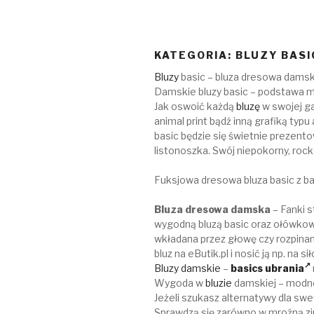
KATEGORIA:
BLUZY BASI
Bluzy
basic – bluza dresowa dams
Damskie bluzy basic – podstawa 
Jak oswoić każdą
bluzę
w swojej ga
animal print bądź inną grafiką typu 
basic będzie się świetnie prezent
listonoszka. Swój niepokorny, roc
Fuksjowa dresowa bluza basic z b
Bluza dresowa damska
– Fanki s
wygodną bluzą basic oraz ołówkow
wkładana przez głowę czy rozpinan
bluz na eButik.pl i nosić ją np. na 
Bluzy damskie
–
basics ubrania
Wygoda w
bluzie
damskiej – modne
Jeżeli szukasz alternatywy dla swe
Sprawdzą się zarówno w mroźną zim