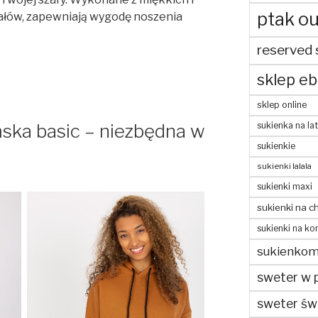
ptak ou
ałów, zapewniają wygodę noszenia
reserved 
sklep eb
sklep online
sukienka na la
ska basic – niezbędna w
sukienkie
sukienki lalala
sukienki maxi
sukienki na c
sukienki na ko
sukienko
sweter w 
sweter św