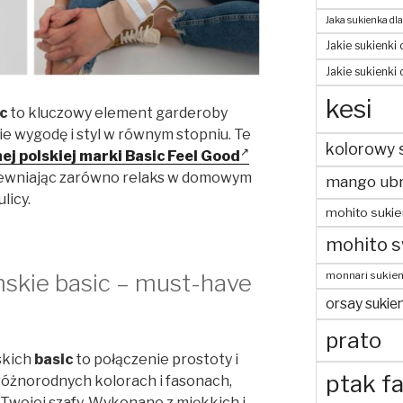
Jaka sukienka dla
Jakie sukienki 
Jakie sukienki
kesi
c
to kluczowy element garderoby
ie wygodę i styl w równym stopniu. Te
kolorowy 
ej polskiej marki Basic Feel Good
zapewniając zarówno relaks w domowym
mango ubr
licy.
mohito sukie
mohito s
monnari sukien
skie basic – must-have
orsay sukien
prato
skich
basic
to połączenie prostoty i
ptak fa
różnorodnych kolorach i fasonach,
Twojej szafy. Wykonane z miękkich i