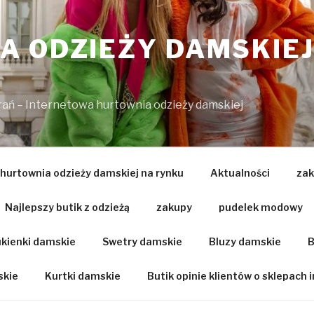
 ODZIEŻY DAMSKIEJ
brań – Internetowa hurtownia odzieży damskiej
 hurtownia odzieży damskiej na rynku
Aktualności
zak
Najlepszy butik z odzieżą
zakupy
pudelek modowy
kienki damskie
Swetry damskie
Bluzy damskie
B
skie
Kurtki damskie
Butik opinie klientów o sklepach