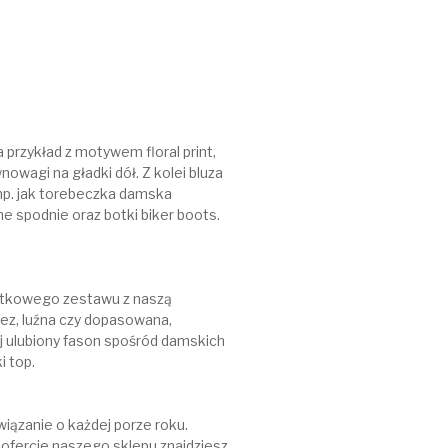
 przykład z motywem floral print,
wnowagi na gładki dół. Z kolei bluza
 np. jak torebeczka damska
e spodnie oraz botki biker boots.
jątkowego zestawu z naszą
ez, luźna czy dopasowana,
j ulubiony fason spośród damskich
i top.
wiązanie o każdej porze roku.
 ofercie naszego sklepu znajdziesz