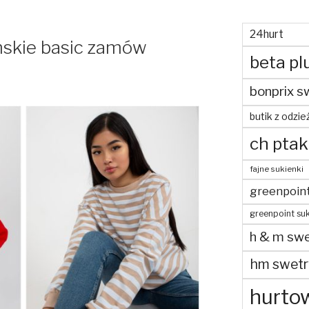
24hurt
skie basic zamów
beta pl
bonprix s
butik z odzie
ch ptak
fajne sukienki
greenpoin
greenpoint suk
h & m swe
hm swetr
hurtow