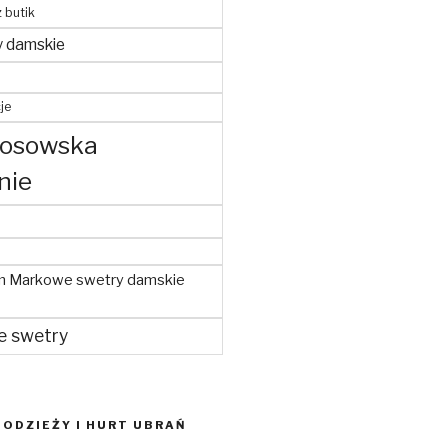
z butik
y damskie
je
kosowska
nie
m Markowe swetry damskie
e swetry
ODZIEŻY I HURT UBRAŃ