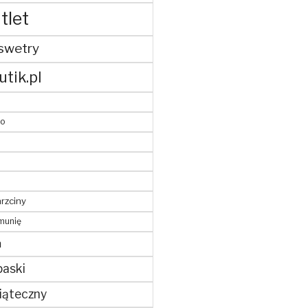
tlet
swetry
utik.pl
to
hrzciny
munię
m
paski
iąteczny