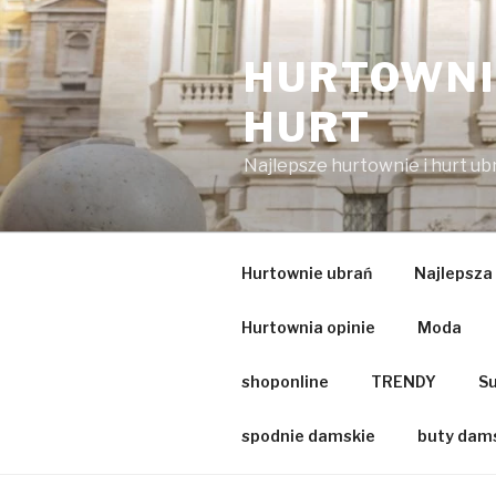
Przejdź
do
HURTOWNIA
treści
HURT
Najlepsze hurtownie i hurt u
Hurtownie ubrań
Najlepsza
Hurtownia opinie
Moda
shoponline
TRENDY
Su
spodnie damskie
buty dam