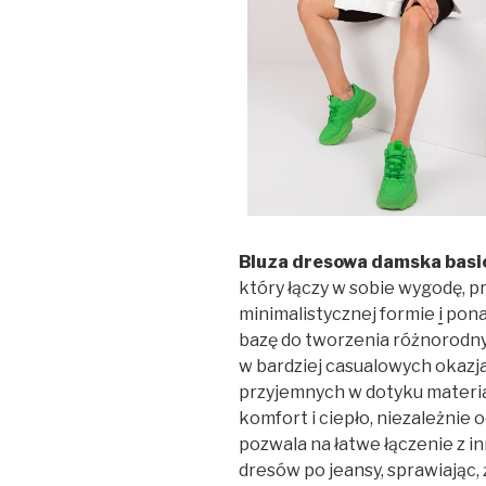
Bluza dresowa damska basi
który łączy w sobie wygodę, p
minimalistycznej formie
i
pona
bazę do tworzenia różnorodnych
w bardziej casualowych okazj
przyjemnych w dotyku materia
komfort i ciepło, niezależnie
pozwala na łatwe łączenie z 
dresów po jeansy, sprawiając,