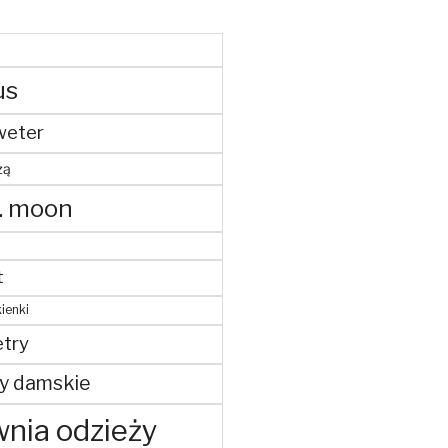
us
weter
żą
. moon
t
ienki
try
y damskie
nia odzieży