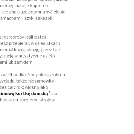
nierozpinane, z kapturem,
. Idealna bluza powinna być ciepła,
amachem – szyk, seksapil i
garderoby, jeśli jesteś
sz przebierać w dziesiątkach
iemal każdą okazję, przez te z
lizację w artystyczne dzieło
iami lub zamkiem.
outfit podkreślony bluzą zrobi na
 wyglądu, także niesamowity
ez cały rok: wiosną jako
zimową kurtkę damską
lub
charakteru każdemu strojowi.