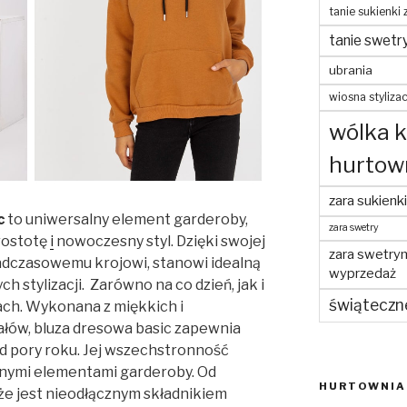
tanie sukienki 
tanie swetr
ubrania
wiosna stylizac
wólka 
hurtow
zara sukienki
c
to uniwersalny element garderoby,
zara swetry
rostotę
i
nowoczesny styl. Dzięki swojej
zara swetry
dczasowemu krojowi, stanowi idealną
wyprzedaż
 stylizacji. Zarówno na co dzień, jak i
świąteczn
ach. Wykonana z miękkich i
łów, bluza dresowa basic zapewnia
 od pory roku. Jej wszechstronność
innymi elementami garderoby. Od
HURTOWNIA 
 że jest nieodłącznym składnikiem