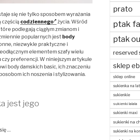
prato
taje się nie tylko sposobem wyrażania
ą częścią
codziennego
życia. Wśród
ptak fa
tóre podlegają ciągłym zmianom i
zmiennie popularnych jest
body
ptak ou
onne, niezwykle praktyczne i
nieodłącznym elementem szafy wielu
reserved 
u czy preferencji. W niniejszym artykule
sklep eb
owi body damskich basic, ich znaczeniu
osobom ich noszenia i stylizowania.
sklep online
sukienka na la
sukienkie
a jest jego
sukienki lalala
sukienki maxi
sukienki na c
się …
sukienki na ko