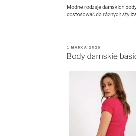
Modne rodzaje damskich
bod
dostosować do różnych styliza
OPUBLIKOWANE
1 MARCA 2025
W
Body damskie basic