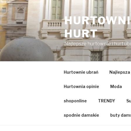
Przejdź
do
HURTOWNIA
treści
HURT
Najlepsze hurtownie i hurt u
Hurtownie ubrań
Najlepsza
Hurtownia opinie
Moda
shoponline
TRENDY
Su
spodnie damskie
buty dam