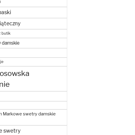
m
paski
iąteczny
z butik
y damskie
je
kosowska
nie
m Markowe swetry damskie
e swetry