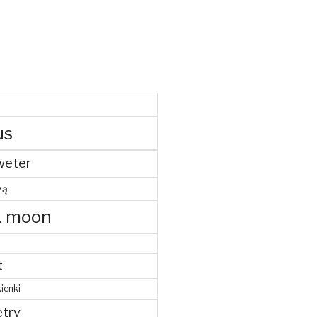
us
weter
żą
. moon
t
ienki
try