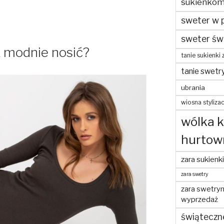
sukienko
sweter w 
sweter św
k modnie nosić?
tanie sukienki 
tanie swetr
ubrania
wiosna stylizac
wólka 
hurtow
zara sukienki
zara swetry
zara swetry
wyprzedaż
świąteczn