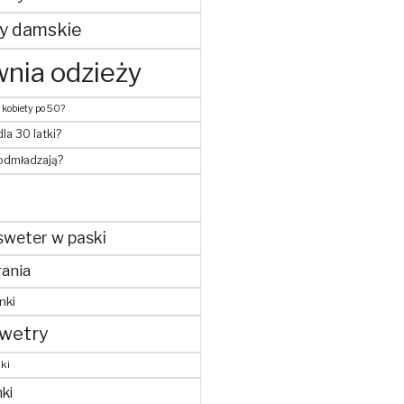
y damskie
nia odzieży
 kobiety po 50?
dla 30 latki?
 odmładzają?
sweter w paski
ania
nki
wetry
ki
ki