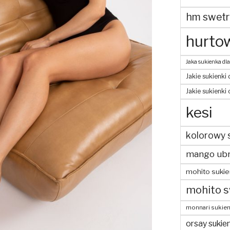
hm swetr
hurtow
Jaka sukienka dla
Jakie sukienki 
Jakie sukienki
kesi
kolorowy 
mango ubr
mohito sukie
mohito s
monnari sukien
orsay sukien