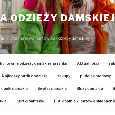
 ODZIEŻY DAMSKIEJ
brań – Internetowa hurtownia odzieży damskiej
 hurtownia odzieży damskiej na rynku
Aktualności
zak
Najlepszy butik z odzieżą
zakupy
pudelek modowy
kienki damskie
Swetry damskie
Bluzy damskie
B
skie
Kurtki damskie
Butik opinie klientów o sklepach