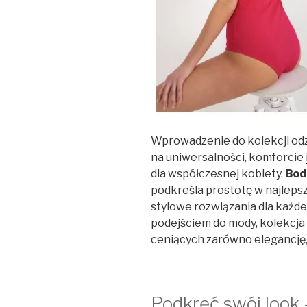
Wprowadzenie do kolekcji odzi
na uniwersalności, komforcie
dla współczesnej kobiety.
Bod
podkreśla prostotę w najleps
stylowe rozwiązania dla każdej
podejściem do mody, kolekcja 
ceniących zarówno elegancję,
Podkręć swój look