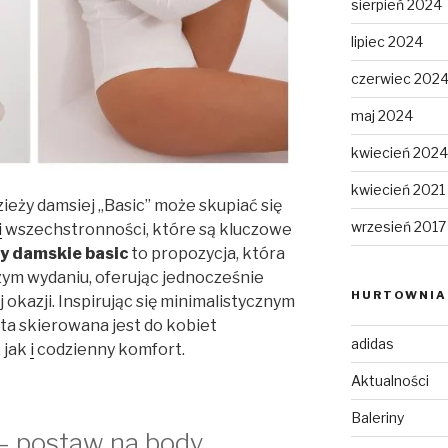
sierpień 2024
lipiec 2024
czerwiec 202
maj 2024
kwiecień 2024
kwiecień 2021
eży damsiej „Basic” może skupiać się
wrzesień 2017
i
wszechstronności, które są kluczowe
y damskie basic
to propozycja, która
zym wydaniu, oferując jednocześnie
HURTOWNIA 
 okazji. Inspirując się minimalistycznym
ta skierowana jest do kobiet
adidas
 jak
i
codzienny komfort.
Aktualności
Baleriny
 – postaw na body