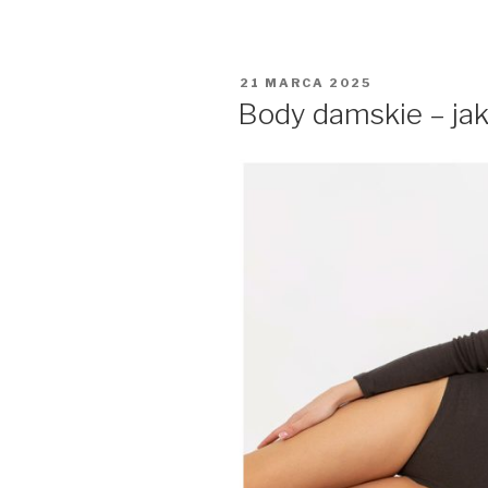
OPUBLIKOWANE
21 MARCA 2025
W
Body damskie – ja