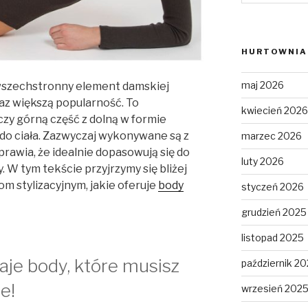
HURTOWNIA 
maj 2026
wszechstronny element damskiej
az większą popularność. To
kwiecień 2026
czy górną część z dolną w formie
do ciała. Zazwyczaj wykonywane są z
marzec 2026
prawia, że idealnie dopasowują się do
luty 2026
y. W tym tekście przyjrzymy się bliżej
m stylizacyjnym, jakie oferuje
body
styczeń 2026
grudzień 2025
listopad 2025
je body, które musisz
październik 2
e!
wrzesień 202