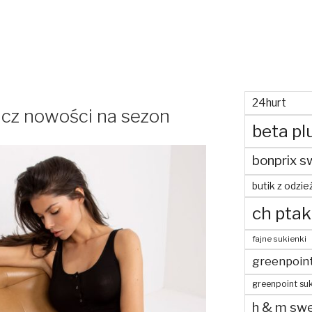
24hurt
cz nowości na sezon
beta pl
bonprix s
butik z odzie
ch ptak
fajne sukienki
greenpoin
greenpoint suk
h & m swe