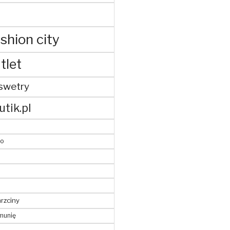
shion city
tlet
swetry
utik.pl
to
hrzciny
munię