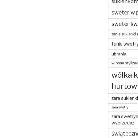
sukienko
sweter w 
sweter św
tanie sukienki 
tanie swetr
ubrania
wiosna stylizac
wólka 
hurtow
zara sukienki
zara swetry
zara swetry
wyprzedaż
świąteczn