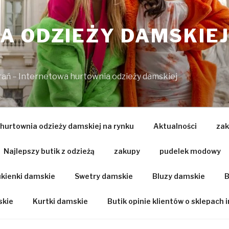
 ODZIEŻY DAMSKIEJ
brań – Internetowa hurtownia odzieży damskiej
 hurtownia odzieży damskiej na rynku
Aktualności
zak
Najlepszy butik z odzieżą
zakupy
pudelek modowy
kienki damskie
Swetry damskie
Bluzy damskie
B
skie
Kurtki damskie
Butik opinie klientów o sklepach