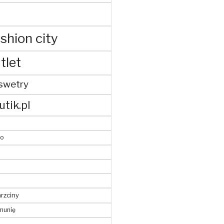
shion city
tlet
swetry
utik.pl
to
hrzciny
munię