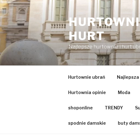
Przejdź
do
HURTOWNIA
treści
HURT
Najlepsze hurtownie i hurt u
Hurtownie ubrań
Najlepsza
Hurtownia opinie
Moda
shoponline
TRENDY
Su
spodnie damskie
buty dam