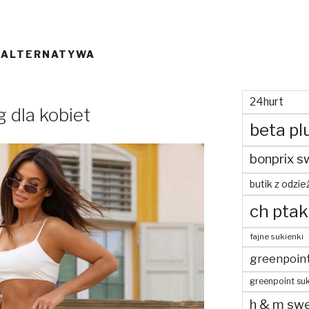
 ALTERNATYWA
24hurt
g dla kobiet
beta pl
bonprix s
butik z odzie
ch ptak
fajne sukienki
greenpoin
greenpoint suk
h & m swe