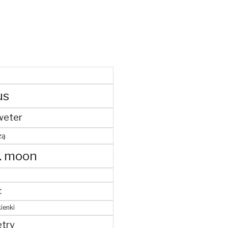
us
weter
żą
. moon
t
ienki
try