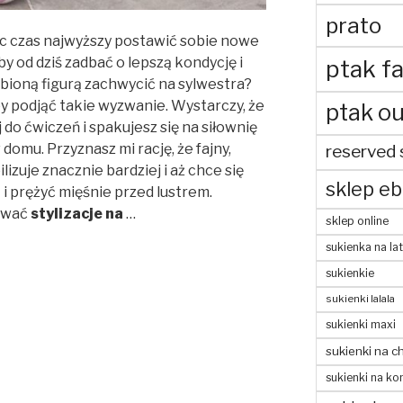
prato
c czas najwyższy postawić sobie nowe
y od dziś zadbać o lepszą kondycję i
ptak fa
bioną figurą zachwycić na sylwestra?
by podjąć takie wyzwanie. Wystarczy, że
ptak ou
do ćwiczeń i spakujesz się na siłownię
domu. Przyznasz mi rację, że fajny,
reserved 
zuje znacznie bardziej i aż chce się
sklep eb
i prężyć mięśnie przed lustrem.
rywać
stylizacje na
…
sklep online
sukienka na la
sukienkie
sukienki lalala
sukienki maxi
sukienki na c
sukienki na ko