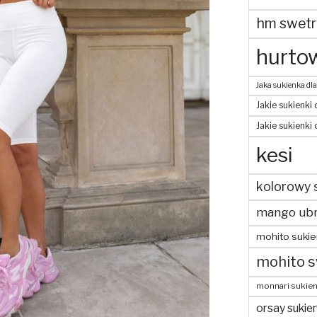
hm swetr
hurtow
Jaka sukienka dla
Jakie sukienki 
Jakie sukienki
kesi
kolorowy 
mango ubr
mohito sukie
mohito s
monnari sukien
orsay sukien