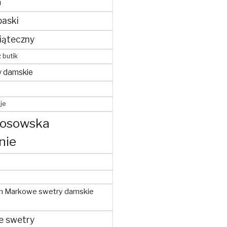
m
paski
iąteczny
z butik
y damskie
je
kosowska
nie
m Markowe swetry damskie
e swetry