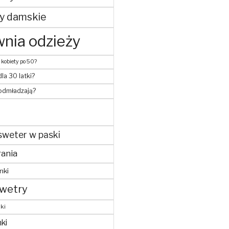
y damskie
nia odzieży
 kobiety po 50?
dla 30 latki?
 odmładzają?
sweter w paski
ania
nki
wetry
ki
ki