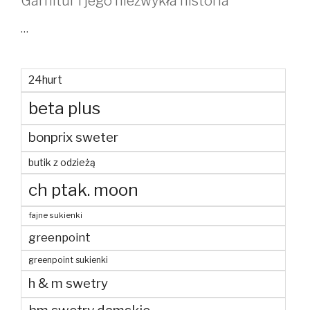
Garnitur i jego niezwykła historia
…
24hurt
beta plus
bonprix sweter
butik z odzieżą
ch ptak. moon
fajne sukienki
greenpoint
greenpoint sukienki
h & m swetry