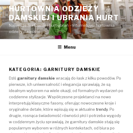
Przejdź
HURTOWNIA ODZIEŻY
do
DAMSKIEJ I UBRANIA HURT
treści
Najlepsze hurtownie i hurt ubrań – Internetowa hurtownia
odzieży damskiej
Menu
KATEGORIA:
GARNITURY DAMSKIE
Dziś
garnitury damskie
wracają do łask z kilku powodów. Po
pierwsze, ich uniwersalność i elegancja sprawiają, że są
idealnym wyborem na wiele okazji, od formalnych wydarzeń po
codzienne stylizacje. Współczesne projektanci na nowo
interpretują klasyczne fasony, oferując nowoczesne kroje i
oryginalne detale, które wpisują się w aktualne
trendy
. Po
drugie, rosnąca świadomość równości płci i potrzeba wygody
w codziennym życiu sprawiają, że garnitury damskie stają się
popularnym wyborem w różnych kontekstach, od biura po