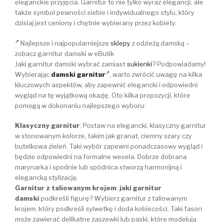
eleganckie przyjęcia. Garnitur to nie tylko wyraz elegancji, ale
także symbol pewności siebie i indywidualnego stylu, który
dzisiaj jest ceniony i chętnie wybierany przez kobiety.
Najlepsze i najpopularniejsze
sklepy
z odzieżą damską –
zobacz garnitur damski w eButik
Jaki garnitur damski wybrać zamiast
sukienki
? Podpowiadamy!
Wybierając
damski garnitur
, warto zwrócić uwagę na kilka
kluczowych aspektów, aby zapewnić elegancki i odpowiedni
wygląd na tę wyjątkową okazję. Oto kilka propozycji, które
pomogą w dokonaniu najlepszego wyboru:
Klasyczny garnitur
: Postaw na elegancki, klasyczny garnitur
w stonowanym kolorze, takim jak granat, ciemny szary czy
butelkowa zieleń. Taki wybór zapewni ponadczasowy wygląd i
będzie odpowiedni na formalne wesela. Dobrze dobrana
marynarka i spodnie lub spódnica stworzą harmonijną i
elegancką stylizację.
Garnitur z taliowanym krojem
:
jaki garnitur
damski
podkreśli figurę? Wybierz garnitur z taliowanym
krojem, który podkreśli sylwetkę i doda kobiecości. Taki fason
może zawierać delikatne zaszewki lub paski, które modelują