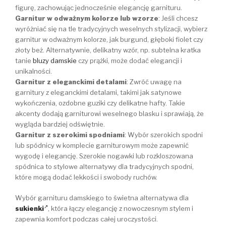
figurę, zachowując jednocześnie elegancję garnituru.
Garnitur w odważnym kolorze lub wzorze
: Jeśli chcesz
wyróżniać się na tle tradycyjnych weselnych stylizacji, wybierz
garnitur w odważnym kolorze, jak burgund, głęboki fiolet czy
złoty beż. Alternatywnie, delikatny wzór, np. subtelna kratka
tanie
bluzy damskie
czy prążki, może dodać elegancji i
unikalności.
Garnitur z eleganckimi detalami
: Zwróć uwagę na
garnitury z eleganckimi detalami, takimi jak satynowe
wykończenia, ozdobne guziki czy delikatne hafty. Takie
akcenty dodają garniturowi weselnego blasku i sprawiają, że
wygląda bardziej odświętnie.
Garnitur z szerokimi spodniami
: Wybór szerokich spodni
lub spódnicy w komplecie garniturowym może zapewnić
wygodę i elegancję. Szerokie nogawki lub rozkloszowana
spódnica to stylowe alternatywy dla tradycyjnych spodni,
które mogą dodać lekkości i swobody ruchów.
Wybór garnituru damskiego to świetna alternatywa dla
sukienki
, która łączy elegancję z nowoczesnym stylem i
zapewnia komfort podczas całej uroczystości.