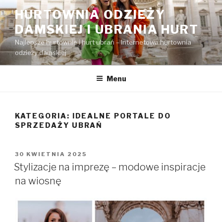
Przejdź
HURTOWNIA ODZIEŻY
do
DAMSKIEJ I UBRANIA HURT
treści
Najlepsze hurtownie i hurt ubrań – Internetowa hurtownia
odzieży damskiej
Menu
KATEGORIA:
IDEALNE PORTALE DO
SPRZEDAŻY UBRAŃ
OPUBLIKOWANE
30 KWIETNIA 2025
W
Stylizacje na imprezę – modowe inspiracje
na wiosnę