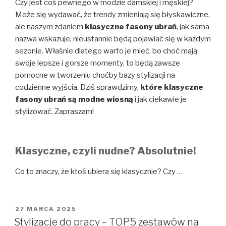
Czy jest coś pewnego w modzie damskiej i męskiej?
Może się wydawać, że trendy zmieniają się błyskawiczne,
ale naszym zdaniem
klasyczne fasony ubrań
, jak sama
nazwa wskazuje, nieustannie będą pojawiać się w każdym
sezonie. Właśnie dlatego warto je mieć, bo choć mają
swoje lepsze i gorsze momenty, to będą zawsze
pomocne w tworzeniu choćby bazy stylizacji na
codzienne wyjścia. Dziś sprawdzimy,
które klasyczne
fasony ubrań są modne wiosną
i jak ciekawie je
stylizować. Zapraszam!
Klasyczne, czyli nudne? Absolutnie!
Co to znaczy, że ktoś ubiera się klasycznie? Czy …
OPUBLIKOWANE
27 MARCA 2025
W
Stylizacje do pracy – TOP5 zestawów na