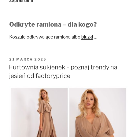
Zapraszam!
Odkryte ramiona – dla kogo?
Koszule odkrywające ramiona albo
bluzki
…
OPUBLIKOWANE
21 MARCA 2025
W
Hurtownia sukienek – poznaj trendy na
jesień od factoryprice