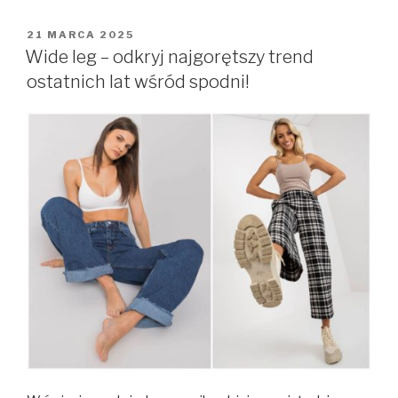
OPUBLIKOWANE
21 MARCA 2025
W
Wide leg – odkryj najgorętszy trend
ostatnich lat wśród spodni!