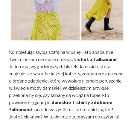
Kompletując swoją szafę na wiosnę i lato absolutnie
Twoim oczom nie może umknąć
t-shirt z falbanami
!
Jedna z najwygodniejszych bluzek damskich, która
znajduje się w szafie każdej kobiety, została urozmaicona
o drobne zdobienie, które wywołało niemałe poruszenie
w świecie mody damskiej. W dzisiejszym artykule
przekonamy się, czy
falbany
są wciąż na topie, kto
powinien sięgnąć po
damskie t-shirty zdobione
falbanami
i przede wszystkim – które z nich są hot!
Jesteś ciekawa? W takim razie zapraszam do czytania!