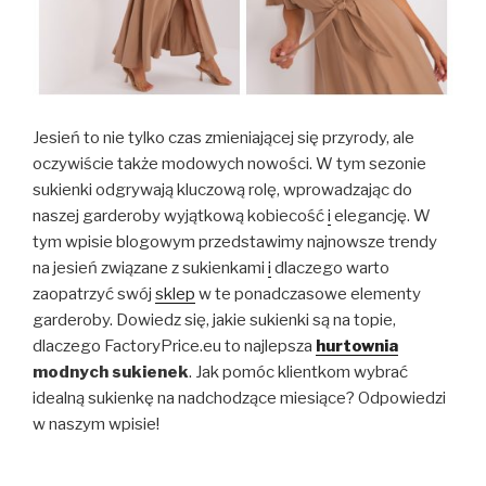
Jesień to nie tylko czas zmieniającej się przyrody, ale
oczywiście także modowych nowości. W tym sezonie
sukienki odgrywają kluczową rolę, wprowadzając do
naszej garderoby wyjątkową kobiecość
i
elegancję. W
tym wpisie blogowym przedstawimy najnowsze trendy
na jesień związane z sukienkami
i
dlaczego warto
zaopatrzyć swój
sklep
w te ponadczasowe elementy
garderoby. Dowiedz się, jakie sukienki są na topie,
dlaczego FactoryPrice.eu to najlepsza
hurtownia
modnych sukienek
. Jak pomóc klientkom wybrać
idealną sukienkę na nadchodzące miesiące? Odpowiedzi
w naszym wpisie!