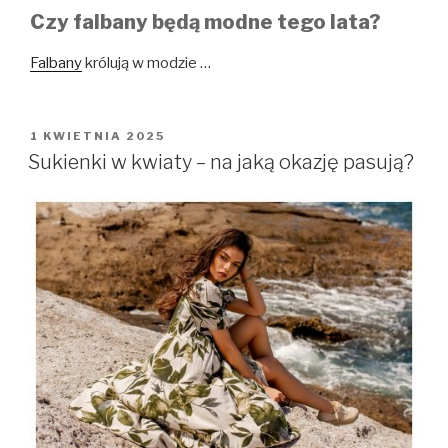
Czy falbany będą modne tego lata?
Falbany
królują w modzie …
OPUBLIKOWANE
1 KWIETNIA 2025
W
Sukienki w kwiaty – na jaką okazję pasują?