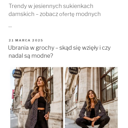
Trendy w jesiennych sukienkach
damskich – zobacz
modnych
ofertę
…
OPUBLIKOWANE
21 MARCA 2025
W
Ubrania w grochy – skąd się wzięły i czy
nadal są modne?