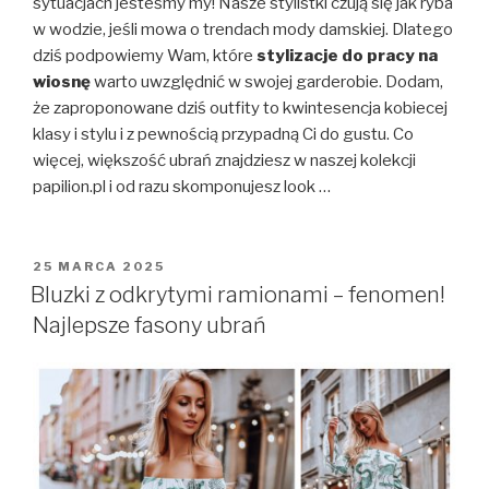
sytuacjach jesteśmy my! Nasze stylistki czują się jak ryba
w wodzie, jeśli mowa o trendach mody damskiej. Dlatego
dziś podpowiemy Wam, które
stylizacje do pracy na
wiosnę
warto uwzględnić w swojej garderobie. Dodam,
że zaproponowane dziś outfity to kwintesencja kobiecej
klasy i stylu i z pewnością przypadną Ci do gustu. Co
więcej, większość ubrań znajdziesz w naszej kolekcji
papilion.pl i od razu skomponujesz look …
OPUBLIKOWANE
25 MARCA 2025
W
Bluzki z odkrytymi ramionami – fenomen!
Najlepsze fasony ubrań