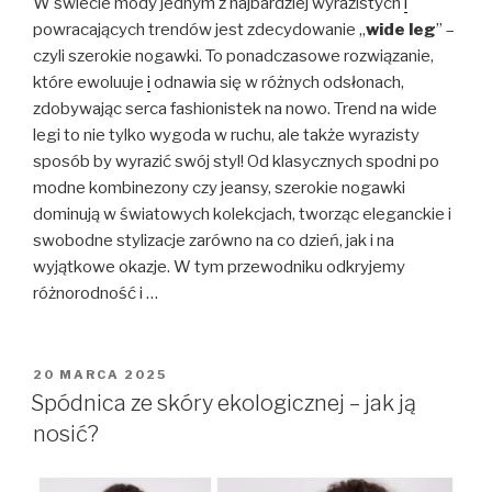
W świecie mody jednym z najbardziej wyrazistych
i
powracających trendów jest zdecydowanie „
wide leg
” –
czyli szerokie nogawki. To ponadczasowe rozwiązanie,
które ewoluuje
i
odnawia się w różnych odsłonach,
zdobywając serca fashionistek na nowo. Trend na wide
legi to nie tylko wygoda w ruchu, ale także wyrazisty
sposób by wyrazić swój styl! Od klasycznych spodni po
modne kombinezony czy jeansy, szerokie nogawki
dominują w światowych kolekcjach, tworząc eleganckie i
swobodne stylizacje zarówno na co dzień, jak i na
wyjątkowe okazje. W tym przewodniku odkryjemy
różnorodność i …
OPUBLIKOWANE
20 MARCA 2025
W
Spódnica ze skóry ekologicznej – jak ją
nosić?