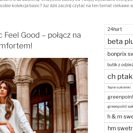
sobie kolekcja basic? Już dziś zacznij czytać na ten temat ciekawe a
24hurt
c Feel Good – połącz na
beta pl
omfortem!
bonprix s
butik z odzie
ch ptak
fajne sukienki
greenpoin
greenpoint suk
h & m swe
hm swetr