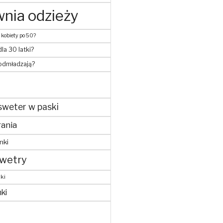
nia odzieży
 kobiety po 50?
dla 30 latki?
 odmładzają?
sweter w paski
ania
nki
wetry
ki
ki