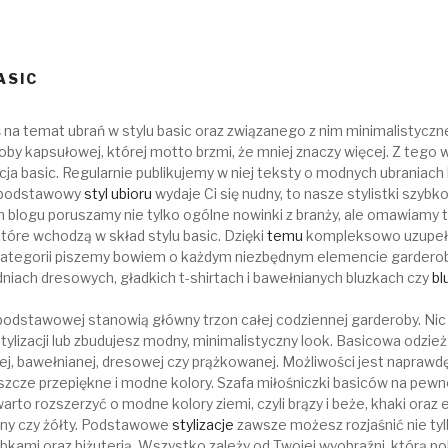
ASIC
 na temat ubrań w stylu basic oraz związanego z nim minimalistyczne
by kapsułowej, której motto brzmi, że mniej znaczy więcej. Z tego w
ja basic. Regularnie publikujemy w niej teksty o modnych ubraniac
li podstawowy
styl ubioru
wydaje Ci się nudny, to nasze stylistki szyb
 blogu poruszamy nie tylko ogólne nowinki z branży, ale omawiamy 
tóre wchodzą w skład stylu basic. Dzięki
temu
kompleksowo uzupełn
j kategorii piszemy bowiem o każdym niezbędnym elemencie garderob
dniach dresowych, gładkich t-shirtach i bawełnianych bluzkach czy
bl
ji podstawowej stanowią główny trzon całej codziennej garderoby. Ni
ylizacji lub zbudujesz modny, minimalistyczny look. Basicowa odzież i
dkiej, bawełnianej, dresowej czy prążkowanej. Możliwości jest napraw
zcze przepiękne i modne kolory. Szafa miłośniczki basiców na pewno 
rto rozszerzyć o modne kolory ziemi, czyli brązy i beże, khaki oraz 
lony czy żółty. Podstawowe
stylizacje
zawsze możesz rozjaśnić nie tyl
kami oraz biżuterią. Wszystko zależy od Twojej wyobraźni, którą poki