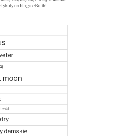
rtykuły na blogu eButik!
us
weter
żą
. moon
t
ienki
try
y damskie