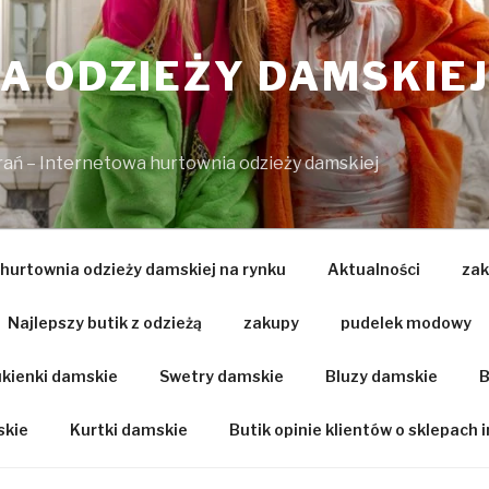
 ODZIEŻY DAMSKIEJ
brań – Internetowa hurtownia odzieży damskiej
 hurtownia odzieży damskiej na rynku
Aktualności
zak
Najlepszy butik z odzieżą
zakupy
pudelek modowy
kienki damskie
Swetry damskie
Bluzy damskie
B
skie
Kurtki damskie
Butik opinie klientów o sklepach