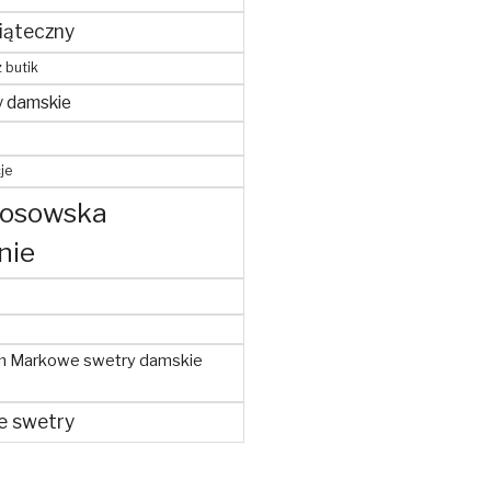
iąteczny
z butik
y damskie
je
kosowska
nie
m Markowe swetry damskie
e swetry