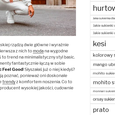
hurtow
Jaka sukienka dla
Jakie sukienki 
Jakie sukienki
kesi
skiej rządzą dwie główne i wyraźnie
ierwsza z nich to
moda
na wygodne
kolorowy 
 to trend na minimalistyczny styl basic.
ementy fantastycznie łączą w sobie
mango ubr
c Feel Good
! Słyszałaś już o niej kiedyś?
mohito sukie
z ją poznać, ponieważ oni doskonale
mohito s
ze
trendy
z komfortem noszenia. Co to
 producent wysokiej jakości, cudownie
monnari sukien
orsay sukien
prato