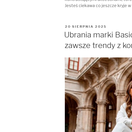
Jesteś ciekawa co jeszcze kryje w 
OPUBLIKOWANE
20 SIERPNIA 2025
W
Ubrania marki Basi
zawsze trendy z k