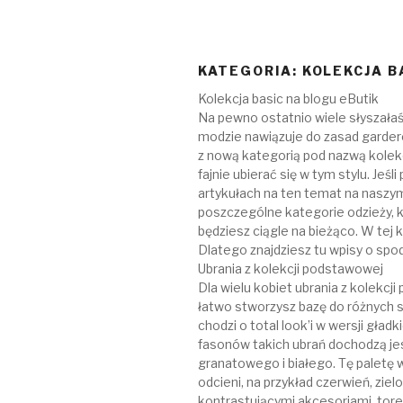
KATEGORIA:
KOLEKCJA B
Kolekcja basic na blogu eButik
Na pewno ostatnio wiele słyszałaś
modzie nawiązuje do zasad gardero
z nową kategorią pod nazwą kolekc
fajnie ubierać się w tym stylu. Jeś
artykułach na ten temat na naszym
poszczególne kategorie odzieży, k
będziesz ciągle na bieżąco. W te
Dlatego znajdziesz tu wpisy o spo
Ubrania z kolekcji podstawowej
Dla wielu kobiet ubrania z kolekc
łatwo stworzysz bazę do różnych st
chodzi o total look’i w wersji gła
fasonów takich ubrań dochodzą jes
granatowego i białego. Tę paletę wa
odcieni, na przykład czerwień, zie
kontrastującymi akcesoriami, toreb