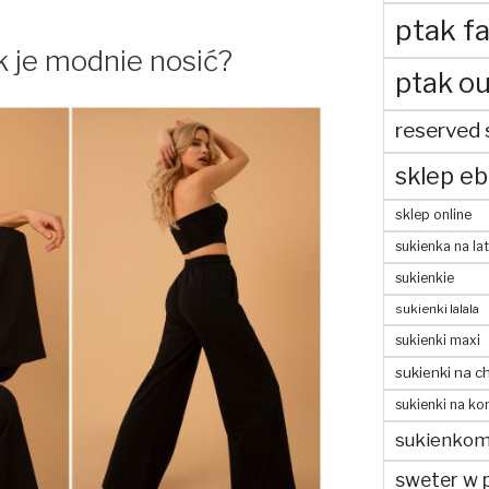
ptak fa
k je modnie nosić?
ptak ou
reserved 
sklep eb
sklep online
sukienka na la
sukienkie
sukienki lalala
sukienki maxi
sukienki na c
sukienki na ko
sukienko
sweter w 