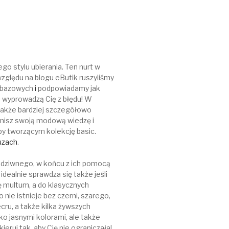
go stylu ubierania. Ten nurt w
zględu na blogu eButik ruszyliśmy
h bazowych
i
podpowiadamy jak
ko wyprowadzą Cię z błędu! W
także bardziej szczegółowo
isz swoją modową wiedzę i
y tworzącym kolekcję basic.
uzach
.
c dziwnego, w końcu z ich pomocą
dealnie sprawdza się także jeśli
dę multum, a do klasycznych
nie istnieje bez czerni, szarego,
ecru, a także kilka żywszych
ko jasnymi kolorami, ale także
eruj tak, aby Cię nie ograniczała!