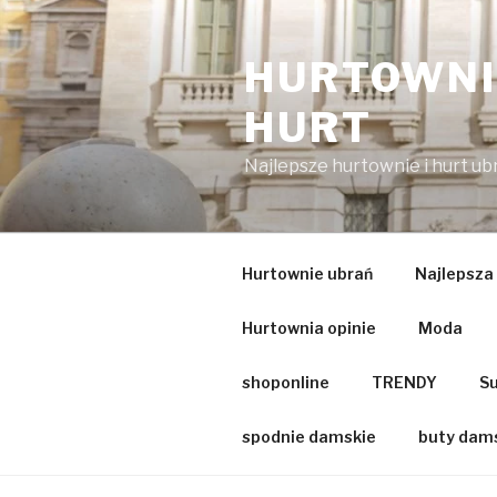
Przejdź
do
HURTOWNIA
treści
HURT
Najlepsze hurtownie i hurt u
Hurtownie ubrań
Najlepsza
Hurtownia opinie
Moda
shoponline
TRENDY
Su
spodnie damskie
buty dam