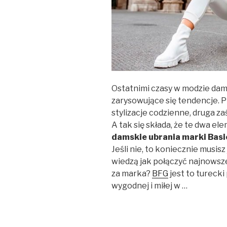
Ostatnimi czasy w modzie dam
zarysowujące się tendencje. P
stylizacje codzienne, druga zaś
A tak się składa, że te dwa el
damskie ubrania marki
Basi
Jeśli nie, to koniecznie musis
wiedzą jak połączyć najnows
za marka?
BFG
jest to turecki
wygodnej i miłej w …