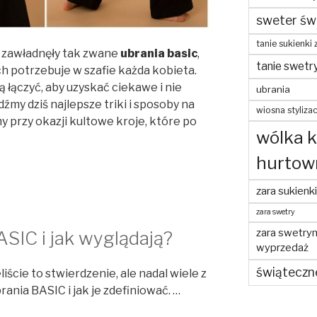
sweter św
tanie sukienki 
 zawładnęły tak zwane
ubrania basic
,
tanie swetr
ch potrzebuje w szafie każda kobieta.
ją łączyć, aby uzyskać ciekawe i nie
ubrania
my dziś najlepsze triki i sposoby na
wiosna stylizac
my przy okazji kultowe kroje, które po
wólka 
hurtow
zara sukienki
zara swetry
zara swetry
SIC i jak wyglądają?
wyprzedaż
świąteczn
iście to stwierdzenie, ale nadal wiele z
ania BASIC i jak je zdefiniować. …