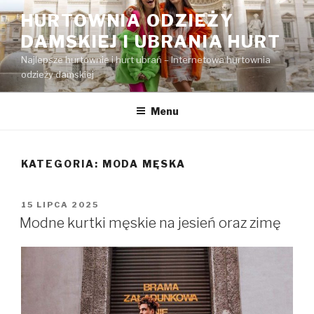
Przejdź
HURTOWNIA ODZIEŻY
do
DAMSKIEJ I UBRANIA HURT
treści
Najlepsze hurtownie i hurt ubrań – Internetowa hurtownia
odzieży damskiej
Menu
KATEGORIA:
MODA MĘSKA
OPUBLIKOWANE
15 LIPCA 2025
W
Modne kurtki męskie na jesień oraz zimę