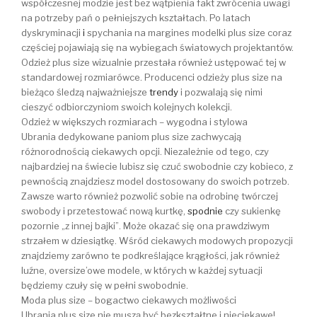
współczesnej modzie jest bez wątpienia fakt zwrócenia uwagi
na potrzeby pań o pełniejszych kształtach. Po latach
dyskryminacji
i
spychania na margines modelki plus size coraz
częściej pojawiają się na wybiegach światowych projektantów.
Odzież plus size wizualnie przestała również ustępować tej w
standardowej rozmiarówce. Producenci odzieży plus size na
bieżąco śledzą najważniejsze
trendy
i pozwalają się nimi
cieszyć odbiorczyniom swoich kolejnych kolekcji.
Odzież w większych rozmiarach – wygodna i stylowa
Ubrania dedykowane paniom plus size zachwycają
różnorodnością ciekawych opcji. Niezależnie od tego, czy
najbardziej na świecie lubisz się czuć swobodnie czy kobieco, z
pewnością znajdziesz model dostosowany do swoich potrzeb.
Zawsze warto również pozwolić sobie na odrobinę twórczej
swobody i przetestować nową kurtkę,
spodnie
czy sukienkę
pozornie „z innej bajki”. Może okazać się ona prawdziwym
strzałem w dziesiątkę. Wśród ciekawych modowych propozycji
znajdziemy zarówno te podkreślające krągłości, jak również
luźne, oversize’owe modele, w których w każdej sytuacji
będziemy czuły się w pełni swobodnie.
Moda plus size – bogactwo ciekawych możliwości
Ubrania plus size nie muszą być bezkształtne i nieciekawe!