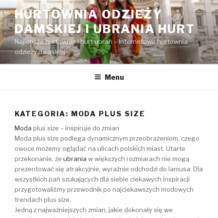
Przejdź
HURTOWNIA ODZIEŻY
do
DAMSKIEJ I UBRANIA HURT
treści
Najlepsze hurtownie i hurt ubrań – Internetowa hurtownia
odzieży damskiej
Menu
KATEGORIA:
MODA PLUS SIZE
Moda
plus size – inspiruje do zmian
Moda plus size podlega dynamicznym przeobrażeniom, czego
owoce możemy oglądać na ulicach polskich miast. Utarte
przekonanie, że
ubrania
w większych rozmiarach nie mogą
prezentować się atrakcyjnie, wyraźnie odchodzi do lamusa. Dla
wszystkich pań szukających dla siebie ciekawych inspiracji
przygotowaliśmy przewodnik po najciekawszych modowych
trendach plus size.
Jedną z najważniejszych zmian, jakie dokonały się we