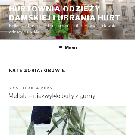
Przejdź
HURTOWNIA ODZIEŻY
do
DAMSKIEJ I UBRANIA HURT
treści
Najlepsze hurtownie i hurt ubrań – Internetowa hurtownia
odzieży damskiej
Menu
KATEGORIA:
OBUWIE
OPUBLIKOWANE
27 STYCZNIA 2025
W
Meliski – niezwykłe buty z gumy