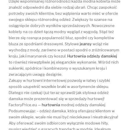
Dzięki wspomnianej różnorodności każda modna kobieta może
znaleźć odpowiedni dla siebie rodzaj ubrań. Chcąc zaspokoić
potrzeby swoich klientów, bez wątpienia warto mieć w ofercie
swojego sklepu różnorodną odzież. Zwiększy to szanse na
osiągnięcie dobrych wyników sprzedażowych. Nowoczesne
kobiety na co dzień łączą modny wygląd z wygodą. Stąd też
bierze się rosnąca popularność bluz, spodni czy kompletów
bluza ze spodniami dresowymi. Stylowe
jeansy
wciąż nie
wychodzą z mody, zarówno w postaci spodni o zróżnicowanym
kroju, jak
i
marynarek czy koszul.
Hurtownia odzieży damskiej
to również niewątpliwie jej eleganckie wykonanie. Wśród nich
sukienki, spódnice i kombinezony o wyszukanym kroju i
zwracającym uwagę designie.
Zakupy w hurtowni internetowej pozwolą w łatwy i szybki
sposób uzupełnić wszelkie braki w asortymencie sklepu.
Dlatego nie czekaj i już teraz sprawdź jak stylowa odzież
damska może prezentować się w sprzedaży hurtowej!
FactoryPrice.eu —
hurtownia
modnej odzieży damskiej
Podsumowując – odzież damska, którą oferujesz klientom w
swoim sklepie, wcale nie musi być nieciekawa i nieatrakcyjna!
Aby oferować swoim odbiorcom wyłącznie modowe hity,
musisz wiedzieć o gorących trendach w modzie. Idealnym