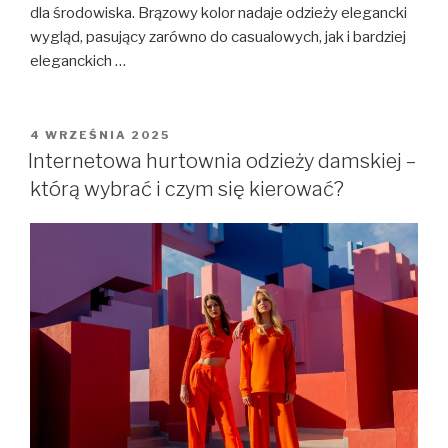
dla środowiska. Brązowy kolor nadaje odzieży elegancki
wygląd, pasujący zarówno do casualowych, jak i bardziej
eleganckich …
OPUBLIKOWANE
4 WRZEŚNIA 2025
W
Internetowa hurtownia odzieży damskiej –
którą wybrać i czym się kierować?