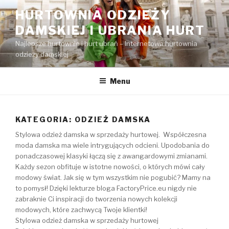
Przejdź
HURTOWNIA ODZIEŻY
do
DAMSKIEJ I UBRANIA HURT
treści
Najlepsze hurtownie i hurt ubrań – Internetowa hurtownia
odzieży damskiej
Menu
KATEGORIA:
ODZIEŻ DAMSKA
Stylowa odzież damska w sprzedaży hurtowej. Współczesna
moda damska ma wiele intrygujących odcieni. Upodobania do
ponadczasowej klasyki łączą się z awangardowymi zmianami.
Każdy sezon obfituje w istotne nowości, o których mówi cały
modowy świat. Jak się w tym wszystkim nie pogubić? Mamy na
to pomysł! Dzięki lekturze bloga FactoryPrice.eu nigdy nie
zabraknie Ci inspiracji do tworzenia nowych kolekcji
modowych, które zachwycą Twoje klientki!
Stylowa odzież damska w sprzedaży hurtowej