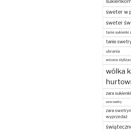
sukienko
sweter w 
sweter św
tanie sukienki 
tanie swetr
ubrania
wiosna stylizac
wólka 
hurtow
zara sukienki
zara swetry
zara swetry
wyprzedaż
świąteczn