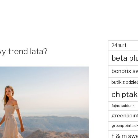
24hurt
y trend lata?
beta pl
bonprix s
butik z odzie
ch ptak
fajne sukienki
greenpoin
greenpoint suk
h & m swe