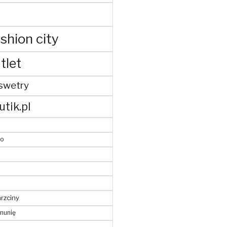
shion city
tlet
swetry
utik.pl
to
hrzciny
munię