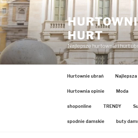
Przejdź
do
HURTOWNIA
treści
HURT
Najlepsze hurtownie i hurt u
Hurtownie ubrań
Najlepsza
Hurtownia opinie
Moda
shoponline
TRENDY
Su
spodnie damskie
buty dam