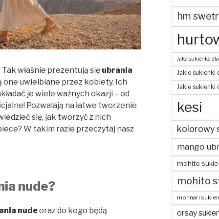
hm swetr
hurtow
Jaka sukienka dla
 Tak właśnie prezentują się
ubrania
Jakie sukienki 
ą one uwielbiane przez kobiety. Ich
Jakie sukienki
kładać je wiele ważnych okazji – od
kesi
icjalne! Pozwalają na łatwe tworzenie
edzieć się, jak tworzyć z nich
kolorowy 
kobiece? W takim razie przeczytaj nasz
mango ubr
mohito sukie
mohito s
nia nude?
monnari sukien
rania nude
oraz do kogo będą
orsay sukien