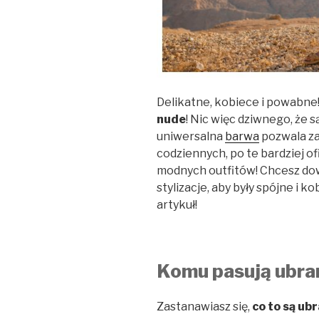
Delikatne, kobiece i powabne!
nude
! Nic więc dziwnego, że s
uniwersalna
barwa
pozwala za
codziennych, po te bardziej of
modnych outfitów! Chcesz dowi
stylizacje, aby były spójne i 
artykuł!
Komu pasują ubra
Zastanawiasz się,
co to są ub