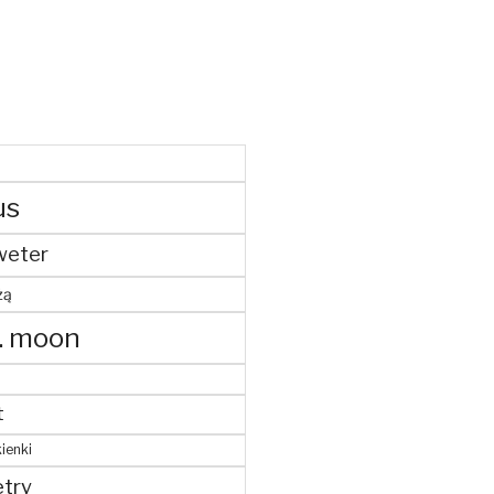
us
weter
żą
. moon
t
ienki
try