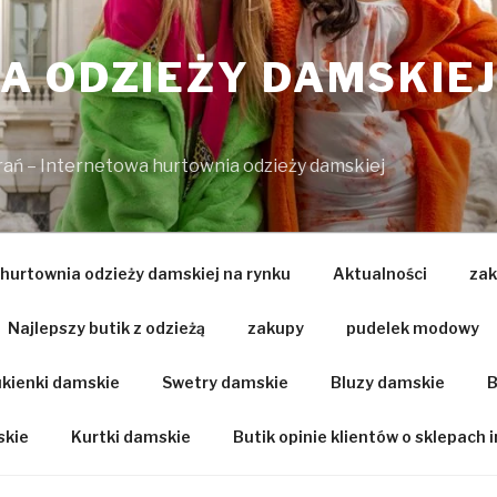
 ODZIEŻY DAMSKIEJ
brań – Internetowa hurtownia odzieży damskiej
 hurtownia odzieży damskiej na rynku
Aktualności
zak
Najlepszy butik z odzieżą
zakupy
pudelek modowy
kienki damskie
Swetry damskie
Bluzy damskie
B
skie
Kurtki damskie
Butik opinie klientów o sklepach