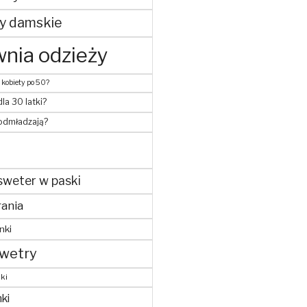
y damskie
nia odzieży
 kobiety po 50?
dla 30 latki?
 odmładzają?
sweter w paski
ania
nki
wetry
ki
ki