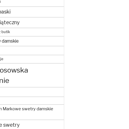
m
paski
iąteczny
z butik
y damskie
je
kosowska
nie
m Markowe swetry damskie
e swetry