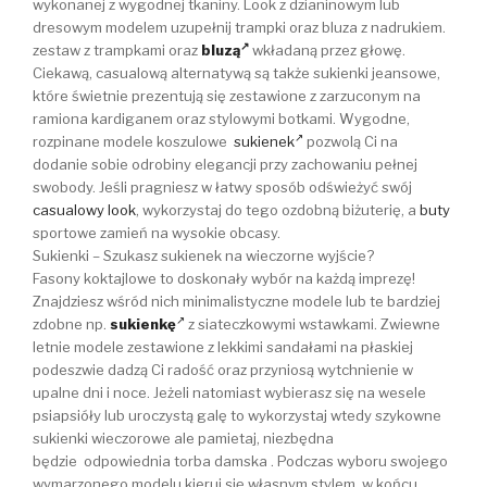
wykonanej z wygodnej tkaniny. Look z dzianinowym lub
dresowym modelem uzupełnij trampki oraz bluza z nadrukiem.
zestaw z trampkami oraz
bluzą
wkładaną przez głowę.
Ciekawą, casualową alternatywą są także sukienki jeansowe,
które świetnie prezentują się zestawione z zarzuconym na
ramiona kardiganem oraz stylowymi botkami. Wygodne,
rozpinane modele koszulowe
sukienek
pozwolą Ci na
dodanie sobie odrobiny elegancji przy zachowaniu pełnej
swobody. Jeśli pragniesz w łatwy sposób odświeżyć swój
casualowy look
, wykorzystaj do tego ozdobną biżuterię, a
buty
sportowe zamień na wysokie obcasy.
Sukienki – Szukasz sukienek na wieczorne wyjście?
Fasony koktajlowe to doskonały wybór na każdą imprezę!
Znajdziesz wśród nich minimalistyczne modele lub te bardziej
zdobne np.
sukienkę
z siateczkowymi wstawkami. Zwiewne
letnie modele zestawione z lekkimi sandałami na płaskiej
podeszwie dadzą Ci radość oraz przyniosą wytchnienie w
upalne dni i noce. Jeżeli natomiast wybierasz się na wesele
psiapsióły lub uroczystą galę to wykorzystaj wtedy szykowne
sukienki wieczorowe ale pamietaj, niezbędna
będzie odpowiednia torba damska . Podczas wyboru swojego
wymarzonego modelu kieruj się własnym stylem, w końcu