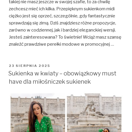
takiej nie masz jeszcze w swojej szafie, to za chwilę
zechcesz mieć ich kilka. Przepięknym sukienkom midi
ciężko jest się oprzeć, szczególnie, gdy fantastycznie
sprawdzają się zimą. Dziś znajdziesz różne propozycje,
zarówno w codziennej, jak i bardziej eleganckiej wersji.
Jesteś zainteresowana? To świetnie! Wciąż masz szansę
znaleźć prawdziwe perełki modowe w promocyjnej …
OPUBLIKOWANE
23 SIERPNIA 2025
W
Sukienka w kwiaty – obowiązkowy must
have dla miłośniczek sukienek