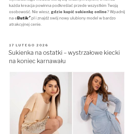
każda kreacja powinna podkreślać przede wszystkim Twoją
osobowość. Nie wiesz,
gdzie kupić sukienkę online
? Wpadnij
na e
Butik
.pl i znajdź swój nowy ulubiony model w bardzo
atrakcyjnej cenie.
OPUBLIKOWANE
17 LUTEGO 2026
W
Sukienka na ostatki – wystrzałowe kiecki
na koniec karnawału