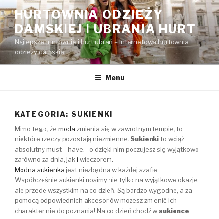
Przejdź
HURTOWNIA ODZIEŻY
do
DAMSKIEJ I UBRANIA HURT
treści
Najlepsze hurtownie i hurt ubrań – Internetowa hurtownia
odzieży damskiej
Menu
KATEGORIA:
SUKIENKI
Mimo tego, że
moda
zmienia się w zawrotnym tempie, to
niektóre rzeczy pozostają niezmienne.
Sukienki
to wciąż
absolutny must – have. To dzięki nim poczujesz się wyjątkowo
zarówno za dnia, jak
i
wieczorem.
Modna sukienka
jest niezbędna w każdej szafie
Współcześnie sukienki nosimy nie tylko na wyjątkowe okazje,
ale przede wszystkim na co dzień. Są bardzo wygodne, a za
pomocą odpowiednich akcesoriów możesz zmienić ich
charakter nie do poznania! Na co dzień chodź w
sukience