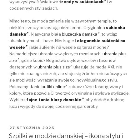
wykorzystywać światowe
trendy w sukienkach
i w
codziennych stylizacjach.
Mimo tego, że moda zmienia się w zawrotnym tempie, to
niektóre rzeczy pozostają niezmienne. Oryginalna
sukienka
damska
, klasyczna biała
bluzeczka damska
, to wciąż
absolutny must – have. Niedrogie i
eleganckie sukienki na
wesele
, jakie sukienki na wesele są teraz modne?
Najmodniejsze ubrania w większych rozmiarach,
ubrania plus
size
, gdzie kupić? Bogactwo stylów, wzorów i fasonów
dostępnych w
ubrania plus size
ukazuje, że moda XXL nie
tylko nie zna ograniczeń, ale staje się źródłem niekończących
się możliwości wyrażania swojego indywidualnego stylu.
Polecamy
Tanie butiki online
zobacz różne fasony, wzory i
kolory, które pozwolą Ci tworzyć oryginalne i stylowe stylizacje.
Wybierz
fajne tanie bluzy damskie
, aby dodać odrobinę
luzu i wygody do swojej codziennej garderoby.
OPUBLIKOWANE
27 STYCZNIA 2025
W
Szpilki w modzie damskiej – ikona stylu i