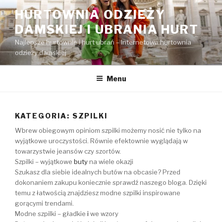
Przejdź
HURTOWNIA ODZIEŻY
do
DAMSKIEJ I UBRANIA HURT
treści
Najlepsze hurtownie i hurt ubrań – Internetowa hurtownia
odzieży damskiej
Menu
KATEGORIA:
SZPILKI
Wbrew obiegowym opiniom szpilki możemy nosić nie tylko na
wyjątkowe uroczystości. Równie efektownie wyglądają w
towarzystwie jeansów czy szortów.
Szpilki – wyjątkowe
buty
na wiele okazji
Szukasz dla siebie idealnych butów na obcasie? Przed
dokonaniem zakupu koniecznie sprawdź naszego bloga. Dzięki
temu z łatwością znajdziesz modne szpilki inspirowane
gorącymi trendami.
Modne szpilki – gładkie
i
we wzory