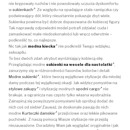
nie krępowały ruchów i nie powodowały uczucia dyskomfortu
w
sukienkach
. Ze względu na opadające stale ramiączka czy
podwiewający dół, który nieustannie pokazuje zbyt wiele.
Sukienka powinna być dobrze dopasowana do kobiecej figury.
Tak naprawdę odpowiedni model potrafi zdziałać cuda i
zamaskować małe niedoskonałości lub wręcz odwrotnie –
podkreślić to, co najlepsze.
Nic tak jak
modna kiecka
nie podkreśli Twego wdzięku,
seksapilu.
To bez dwóch zdań atrybut wyróżniający kobiecą siłę.
Przeglądając modne
sukienki na wesele dla nastolatki
,
zanurzymy się w różnorodności fasonów, kolorów i detali.
Modne sukienki
, które tworzą wyjątkowe stylizacje dla młodej
damy podczas tej wyjątkowej okazji. Jak widzisz pomysłów na
stylowe zakupy
i stylizację modnych
spodni cargo
nie
brakuje, a ogranicza nas często tylko własna wyobraźnia.
Zainspiruj się powyższymi pomysłami lub spróbuj dodać do
nich coś od siebie! Zauważ, że doskonale pasują do nich
modne
Kurteczki damskie
przejściowe oraz lekkie pikowane
puchówki. Z naszą pomocą Wasze stylizacje nie przejdą
niezauważone. Doradzimy Wam jak wyglądać oryginalnie i jak