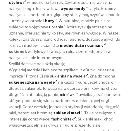
stylowi
w modzie na ten rok. Czytaj regularnie wpisy na
naszym blogu, to prawdziwa
wyspa mody
i stylu. Razem z
naszymi ekspertami przeglądamy sterty magazynów o modzie
– trendy w ubrania i
buty
. W aktualnej modzie plus size
sukienki to wyjątkowe
ubrania
, które zyskują szczególne
uznanie, oferując nie tylko styl, ale również wygodę. W naszej
kolekcji znajdziesz różnorodność fasonów, dostosowanych do
różnych gustów i okazji. Oto
modne duże rozmiary
sukienek
w stylowych wersjach plus size, dostępnych w
naszym sklepie internetowym
Szpilki damskie na każdą okazję!
Wyglądaj modnie i kobieco ze szpilkami z eButik. Idziesz na
imprezę? Przyda Ci się
sukienka na wesele
. Znajdź modna
sukieneczka na wesele
na każdą figurę. Jeżeli chodzi o
długość sukienek, to wciąż najwięcej zwolenników ma chyba
długość mini. Lubią ją panie,
miniówki
uwielbiają zaś panowie,
którym podoba się widok partnerki w odsłaniającej nogi
kreacji. Coraz częściej jednak do stylizacji wkrada się długość
midi, natomiast hitem są
sukienki maxi
. Takie rozwiązanie
interesuje coraz więcej
fashionistek
. Sukienki maxi, choć
właściwie zupełnie zakrywają figurę, prezentują się