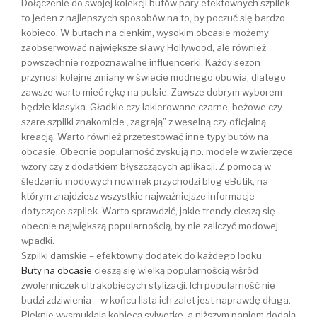
Dołączenie do swojej kolekcji butów pary efektownych szpilek
to jeden z najlepszych sposobów na to, by poczuć się bardzo
kobieco. W butach na cienkim, wysokim obcasie możemy
zaobserwować największe sławy Hollywood, ale również
powszechnie rozpoznawalne influencerki. Każdy sezon
przynosi kolejne zmiany w świecie modnego obuwia, dlatego
zawsze warto mieć rękę na pulsie. Zawsze dobrym wyborem
będzie klasyka. Gładkie czy lakierowane czarne, beżowe czy
szare szpilki znakomicie „zagrają” z weselną czy oficjalną
kreacją. Warto również przetestować inne typy butów na
obcasie. Obecnie popularność zyskują np. modele w zwierzęce
wzory czy z dodatkiem błyszczących aplikacji. Z pomocą w
śledzeniu modowych nowinek przychodzi blog eButik, na
którym znajdziesz wszystkie najważniejsze informacje
dotyczące szpilek. Warto sprawdzić, jakie trendy cieszą się
obecnie największą popularnością, by nie zaliczyć modowej
wpadki.
Szpilki damskie – efektowny dodatek do każdego looku
Buty na obcasie
cieszą się wielką popularnością wśród
zwolenniczek ultrakobiecych stylizacji. Ich popularność nie
budzi zdziwienia – w końcu lista ich zalet jest naprawdę długa.
Pięknie wysmuklają kobiecą sylwetkę, a niższym paniom dodają