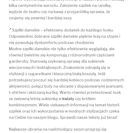
kilka centymetrów wzrostu. Założenie szpilek na randkę,
wyjście do teatru czy na kawę z przyjaciółką sprawia, że
czujemy się pewniej i bardziej sexy.
Szpilki damskie – efektowny dodatek do każdego looku
Odpowiednio dobrane szpilki damskie pięknie leżą na stopie i
nie powodują dyskomfortu podczas chodzenia.
Modne szpilki damskie nie tylko efektownie wyglądają, ale
również świetnie się komponują z różnorodnymi częściami
garderoby. Stanowią szykowną oprawę dla sukienek
wieczorowych i koktajlowych. Znakomicie odnajdą się w
stylizacji z cygaretkami i klasyczną białą koszulą. Jeśli
potrzebujesz poczuć się bardziej kobieco podczas codziennych
aktywności, połącz buty na obcasie z dopasowanymi jeansami,
t-shirtem i skórzaną kurtką. Warto również przetestować look
ze zwiewną letnią sukienką w
kwiaty
czy krótkim
kombinezonem. Wiele ciekawych informacji na temat historii
szpilek oraz ich wykorzystania w modnych stylizacjach czeka
na Ciebie na naszym blogu. Sprawdź nasze teksty już teraz!
Najlepsze ubrania na nadchodzący sezon przyjrzyj się