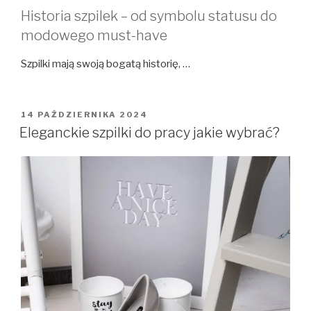
Historia szpilek – od symbolu statusu do
modowego must-have
Szpilki mają swoją bogatą historię, …
OPUBLIKOWANE
14 PAŹDZIERNIKA 2024
W
Eleganckie szpilki do pracy jakie wybrać?