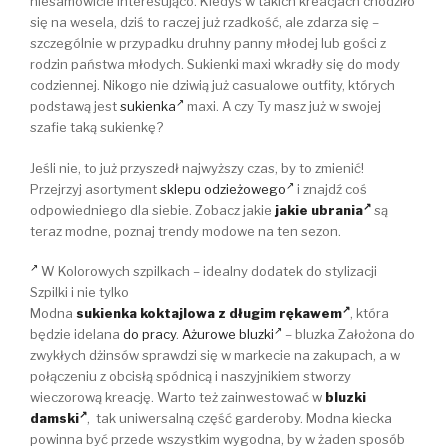
niesamowicie interesująco. Kiedyś w takich kreacjach chodziło
się na wesela, dziś to raczej już rzadkość, ale zdarza się –
szczególnie w przypadku druhny panny młodej lub gości z
rodzin państwa młodych. Sukienki maxi wkradły się do mody
codziennej. Nikogo nie dziwią już casualowe outfity, których
podstawą jest
sukienka
maxi. A czy Ty masz już w swojej
szafie taką sukienkę?
Jeśli nie, to już przyszedł najwyższy czas, by to zmienić!
Przejrzyj asortyment
sklepu odzieżowego
i znajdź coś
odpowiedniego dla siebie. Zobacz jakie
jakie ubrania
są
teraz modne, poznaj trendy modowe na ten sezon.
W Kolorowych szpilkach – idealny dodatek do stylizacji
Szpilki i nie tylko
Modna
sukienka koktajlowa z długim rękawem
, która
będzie idelana
do pracy
.
Ażurowe bluzki
– bluzka Założona do
zwykłych dżinsów sprawdzi się w markecie na zakupach, a w
połączeniu z obcisłą spódnicą i naszyjnikiem stworzy
wieczorową kreację. Warto też zainwestować w
bluzki
damski
, tak uniwersalną część garderoby. Modna kiecka
powinna być przede wszystkim wygodna, by w żaden sposób