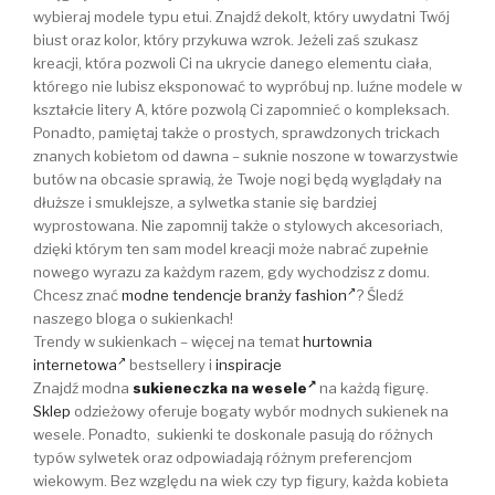
wybieraj modele typu etui. Znajdź dekolt, który uwydatni Twój
biust oraz kolor, który przykuwa wzrok. Jeżeli zaś szukasz
kreacji, która pozwoli Ci na ukrycie danego elementu ciała,
którego nie lubisz eksponować to wypróbuj np. luźne modele w
kształcie litery A, które pozwolą Ci zapomnieć o kompleksach.
Ponadto, pamiętaj także o prostych, sprawdzonych trickach
znanych kobietom od dawna – suknie noszone w towarzystwie
butów na obcasie sprawią, że Twoje nogi będą wyglądały na
dłuższe i smuklejsze, a sylwetka stanie się bardziej
wyprostowana. Nie zapomnij także o stylowych akcesoriach,
dzięki którym ten sam model kreacji może nabrać zupełnie
nowego wyrazu za każdym razem, gdy wychodzisz z domu.
Chcesz znać
modne tendencje branży fashion
? Śledź
naszego bloga o sukienkach!
Trendy w sukienkach – więcej na temat
hurtownia
internetowa
bestsellery i
inspiracje
Znajdź modna
sukieneczka na wesele
na każdą figurę.
Sklep
odzieżowy oferuje bogaty wybór modnych sukienek na
wesele. Ponadto, sukienki te doskonale pasują do różnych
typów sylwetek oraz odpowiadają różnym preferencjom
wiekowym. Bez względu na wiek czy typ figury, każda kobieta