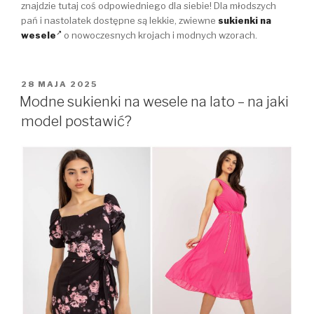
znajdzie tutaj coś odpowiedniego dla siebie! Dla młodszych
pań i nastolatek dostępne są lekkie, zwiewne
sukienki na
wesele
o nowoczesnych krojach i modnych wzorach.
OPUBLIKOWANE
28 MAJA 2025
W
Modne sukienki na wesele na lato – na jaki
model postawić?