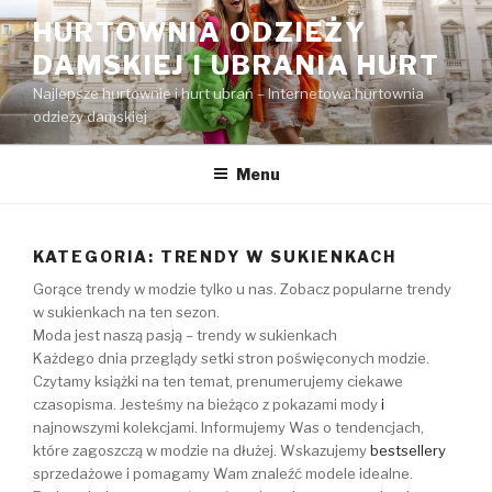
Przejdź
HURTOWNIA ODZIEŻY
do
DAMSKIEJ I UBRANIA HURT
treści
Najlepsze hurtownie i hurt ubrań – Internetowa hurtownia
odzieży damskiej
Menu
KATEGORIA:
TRENDY W SUKIENKACH
Gorące trendy w modzie tylko u nas. Zobacz popularne trendy
w sukienkach na ten sezon.
Moda jest naszą pasją – trendy w sukienkach
Każdego dnia przeglądy setki stron poświęconych modzie.
Czytamy książki na ten temat, prenumerujemy ciekawe
czasopisma. Jesteśmy na bieżąco z pokazami mody
i
najnowszymi kolekcjami. Informujemy Was o tendencjach,
które zagoszczą w modzie na dłużej. Wskazujemy
bestsellery
sprzedażowe i pomagamy Wam znaleźć modele idealne.