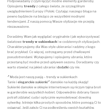
Podpowiadamy z czym łączyć modne elementy garderoby.
Opisujemy
trendy
z całego świata, ze szczególnym
uwzględnieniem Europy i Polski. Czytając naszego bloga na
pewno będziecie na bieżąco ze wszystkimi modnymi
tendencjami. Z naszą pomocą Wasze stylizacje nie przejdą
niezauważone.
Doradzimy Wam jak wyglądać oryginalnie i jak wykorzystywać
światowe
trendy w sukienkach
i w codziennych stylizacjach.
Charakteryzujemy dla Was style ubierania i radzimy z kogo
brać przykład. Co więcej, ostrzegamy przed chwilowymi
pseudotrendami. Wyłapujemy i opisujemy ubrania, które
przestaną być modne przed upływem sezonu. Doradzamy czy
warto stawiać na jakieś ubrania i
dodatki
czy nie.
Moda jest naszą pasją – trendy w sukienkach
Tanie i
eleganckie sukienki
damskie na każdą okazję!
Sukienki damskie w sklepie internetowym są niczym tajna broń
w garderobie wszystkich kobiet. Odpowiednio dobrany fason
potrafi zdziałać cuda i optycznie wymodelować dowolną
sylwetkę. Istnieje kilka prostych sposobów, które pomogą Ci to
osiągnąć. Jeśli zależy Ci na podkreśleniu swoich kształtów,