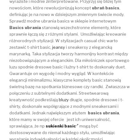
wyraziste i modnie zinterpretowane. Przyjrzyj się bliżej tym
nowościom, które rewolucjonizują koncept
ubrań basics
,
definiując je na nowo w dzisiejszym zmiennym świecie mody.
Sprawdź modne ubrania basics w sklepie internetowym
Basics ubrania
stanowią wszechstronne elementy, które
sprawnie łączą się z różnymi stylami. Umożliwiając kreowanie
różnorodnych stylizacji. W stylizacjach casual chic warto
zestawić t-shirt basic,
jeansy
i sneakersy z elegancką
marynarką. Taka stylizacja tworzy harmonijny kontrast między
niezobowiązującym a eleganckim. Dla miłośniczek sportowego
luzu spodnie dresowe basic i luźny t-shirt to doskonały duet.
Gwarantuje on wygodę i modny wygląd. W kontekście
elegancji minimalizmu, klasyczne komplety basic stanowią
świetną bazę na spotkania biznesowe czy randki. Zwłaszcza w
połączeniu z subtelnymi dodatkami. Streetwearową
kreatywność podkreślają
bluzy
długie, spodnie dresowe i t-
shirty, doskonale współgrające z modnymi sneakersami i
dodatkami. Jednak największym atutem
basics ubrania
,
które mamy w swojej ofercie jest ich uniwersalność,
sprawiająca, że np
sukienki basic
mogą być
dostosowywane do niemal każdego stylu, umożliwiając
wyrażanie indywidualności w każdej okoliczności.