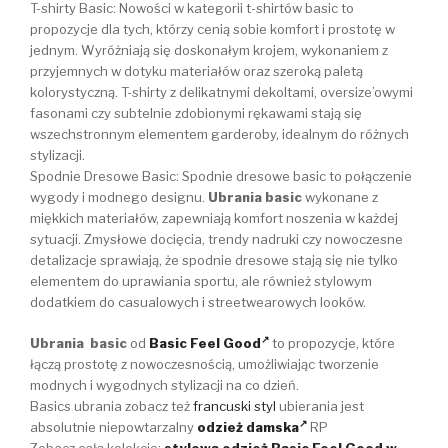
T-shirty Basic: Nowości w kategorii t-shirtów basic to
propozycje dla tych, którzy cenią sobie komfort i prostotę w
jednym. Wyróżniają się doskonałym krojem, wykonaniem z
przyjemnych w dotyku materiałów oraz szeroką paletą
kolorystyczną. T-shirty z delikatnymi dekoltami, oversize’owymi
fasonami czy subtelnie zdobionymi rękawami stają się
wszechstronnym elementem garderoby, idealnym do różnych
stylizacji.
Spodnie Dresowe Basic: Spodnie dresowe basic to połączenie
wygody i modnego designu.
Ubrania basic
wykonane z
miękkich materiałów, zapewniają komfort noszenia w każdej
sytuacji. Zmysłowe docięcia, trendy nadruki czy nowoczesne
detalizacje sprawiają, że spodnie dresowe stają się nie tylko
elementem do uprawiania sportu, ale również stylowym
dodatkiem do casualowych i streetwearowych looków.
Ubrania basic
od
Basic Feel Good
to propozycje, które
łączą prostotę z nowoczesnością, umożliwiając tworzenie
modnych i wygodnych stylizacji na co dzień.
Basics ubrania zobacz też
francuski styl
ubierania jest
absolutnie niepowtarzalny
odzież damska
RP
Zobacz całą kolekcję:
stylowa odzież Basic Feel Good w