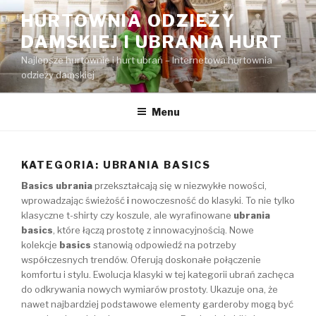
Przejdź
HURTOWNIA ODZIEŻY
do
DAMSKIEJ I UBRANIA HURT
treści
Najlepsze hurtownie i hurt ubrań – Internetowa hurtownia
odzieży damskiej
Menu
KATEGORIA:
UBRANIA BASICS
Basics ubrania
przekształcają się w niezwykłe nowości,
wprowadzając świeżość
i
nowoczesność do klasyki. To nie tylko
klasyczne t-shirty czy koszule, ale wyrafinowane
ubrania
basics
, które łączą prostotę z innowacyjnością. Nowe
kolekcje
basics
stanowią odpowiedź na potrzeby
współczesnych trendów. Oferują doskonałe połączenie
komfortu i stylu. Ewolucja klasyki w tej kategorii ubrań zachęca
do odkrywania nowych wymiarów prostoty. Ukazuje ona, że
nawet najbardziej podstawowe elementy garderoby mogą być