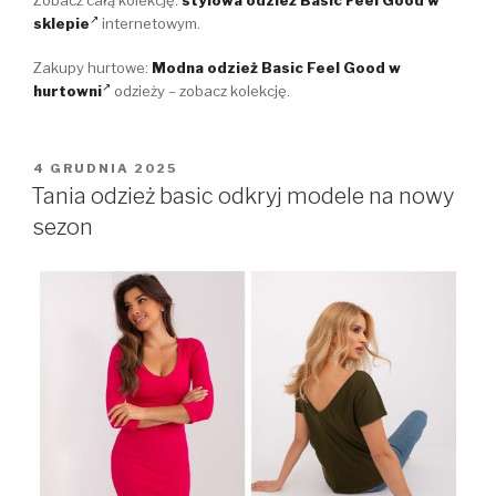
sklepie
internetowym.
Zakupy hurtowe:
Modna odzież Basic Feel Good w
hurtowni
odzieży – zobacz kolekcję.
OPUBLIKOWANE
4 GRUDNIA 2025
W
Tania odzież basic odkryj modele na nowy
sezon