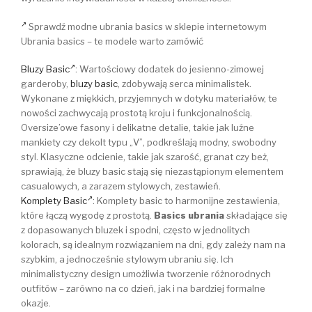
Sprawdź modne ubrania basics w sklepie internetowym
Ubrania basics – te modele warto zamówić
Bluzy Basic
: Wartościowy dodatek do jesienno-zimowej
garderoby,
bluzy basic
, zdobywają serca minimalistek.
Wykonane z miękkich, przyjemnych w dotyku materiałów, te
nowości zachwycają prostotą kroju i funkcjonalnością.
Oversize’owe fasony i delikatne detalie, takie jak luźne
mankiety czy dekolt typu „V”, podkreślają modny, swobodny
styl. Klasyczne odcienie, takie jak szarość, granat czy beż,
sprawiają, że bluzy basic stają się niezastąpionym elementem
casualowych, a zarazem stylowych, zestawień.
Komplety Basic
: Komplety basic to harmonijne zestawienia,
które łączą wygodę z prostotą.
Basics ubrania
składające się
z dopasowanych bluzek i spodni, często w jednolitych
kolorach, są idealnym rozwiązaniem na dni, gdy zależy nam na
szybkim, a jednocześnie stylowym ubraniu się. Ich
minimalistyczny design umożliwia tworzenie różnorodnych
outfitów – zarówno na co dzień, jak i na bardziej formalne
okazje.