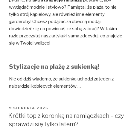
pytanie, na jaką
stylizacje na plażę
postawić, aby
wyglądać modnie i stylowo? Pamiętaj, że plaża, to nie
tylko strój kąpielowy, ale również inne elementy
garderoby! Chcesz podążać za obecną modą i
dowiedzieć się co powinnaś ze sobą zabrać? W takim
razie przeczytaj nasz artykuł i sama zdecyduj, co znajdzie
się w Twojej walizce!
Stylizacje na plażę z sukienką!
Nie od dziś wiadomo, że sukienka uchodzi za jeden z
najbardziej kobiecych elementów
…
OPUBLIKOWANE
9 SIERPNIA 2025
W
Krótki top z koronką na ramiączkach – czy
sprawdzi się tylko latem?