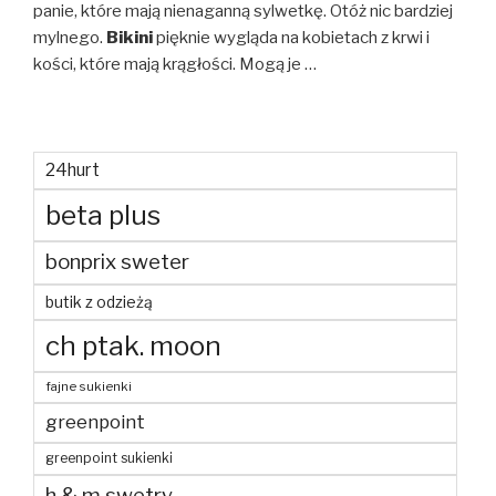
panie, które mają nienaganną sylwetkę. Otóż nic bardziej
mylnego.
Bikini
pięknie wygląda na kobietach z krwi i
kości, które mają krągłości. Mogą je …
24hurt
beta plus
bonprix sweter
butik z odzieżą
ch ptak. moon
fajne sukienki
greenpoint
greenpoint sukienki
h & m swetry