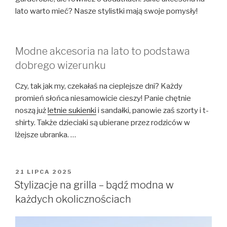
lato warto mieć? Nasze stylistki mają swoje pomysły!
Modne akcesoria na lato to podstawa
dobrego wizerunku
Czy, tak jak my, czekałaś na cieplejsze dni? Każdy
promień słońca niesamowicie cieszy! Panie chętnie
noszą już
letnie sukienki
i sandałki, panowie zaś szorty i t-
shirty. Także dzieciaki są ubierane przez rodziców w
lżejsze ubranka. …
OPUBLIKOWANE
21 LIPCA 2025
W
Stylizacje na grilla – bądź modna w
każdych okolicznościach