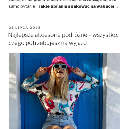
samo pytanie –
jakie ubrania spakować na wakacje
…
OPUBLIKOWANE
25 LIPCA 2025
W
Najlepsze akcesoria podróżne – wszystko,
czego potrzebujesz na wyjazd