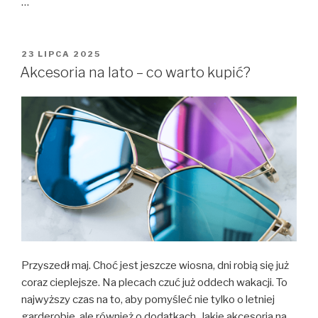
…
OPUBLIKOWANE
23 LIPCA 2025
W
Akcesoria na lato – co warto kupić?
Przyszedł maj. Choć jest jeszcze wiosna, dni robią się już
coraz cieplejsze. Na plecach czuć już oddech wakacji. To
najwyższy czas na to, aby pomyśleć nie tylko o letniej
garderobie, ale również o dodatkach. Jakie akcesoria na