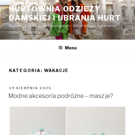
Przejdź
HURTOWNIA ODZIEŻY
do
DAMSKIEJ I UBRANIA HURT
treści
Najlepsze hurtownie i hurt ubrań – Internetowa hurtownia
odzieży damskiej
Menu
KATEGORIA:
WAKACJE
OPUBLIKOWANE
19 SIERPNIA 2025
W
Modne akcesoria podróżne – masz je?