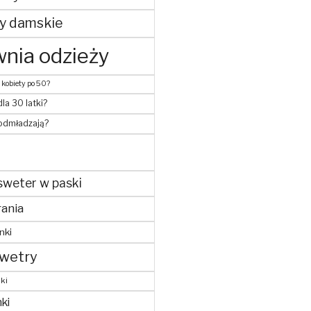
y damskie
nia odzieży
 kobiety po 50?
dla 30 latki?
 odmładzają?
sweter w paski
ania
nki
wetry
ki
ki