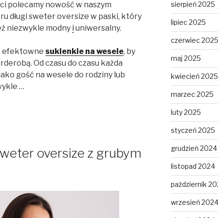
sierpień 2025
ści polecamy nowość w naszym
u długi sweter oversize w paski, który
lipiec 2025
nież niezwykle modny
i
uniwersalny.
czerwiec 202
ne efektowne
sukienkie na wesele
, by
maj 2025
rderobą. Od czasu do czasu każda
jako gość na wesele do rodziny lub
kwiecień 2025
ykle …
marzec 2025
luty 2025
styczeń 2025
grudzień 2024
weter oversize z grubym
listopad 2024
październik 2
wrzesień 202