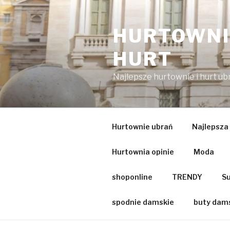
Przejdź
do
HURTOWNIA
treści
HURT
Najlepsze hurtownie i hurt u
Hurtownie ubrań
Najlepsza
Hurtownia opinie
Moda
shoponline
TRENDY
Su
spodnie damskie
buty dam