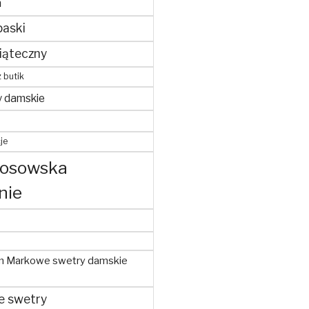
m
paski
iąteczny
z butik
y damskie
je
kosowska
nie
m Markowe swetry damskie
e swetry