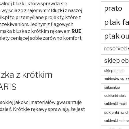
salnej
bluzki
, która sprawdzi się
prato
 wyjścia ze znajomymi?
Bluzki
z naszej
k.pl to przemyślane projekty, które z
ptak fa
czekiwaniom. Jednym z flagowych
damska bluzka z krótkim rękawem
RUE
ptak ou
obiety ceniącej sobie zarówno komfort,
reserved 
sklep eb
sklep online
zka z krótkim
sukienka na la
ARIS
sukienkie
sukienki lalala
ysokiej jakości materiałów gwarantuje
sukienki maxi
zień. Krótkie rękawy sprawiają, że jest
sukienki na c
sukienki na ko