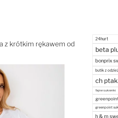
24hurt
ka z krótkim rękawem od
beta pl
bonprix s
butik z odzie
ch ptak
fajne sukienki
greenpoin
greenpoint suk
h & m swe