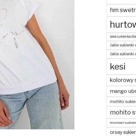
hm swetr
hurtow
Jaka sukienka dla
Jakie sukienki 
Jakie sukienki
kesi
kolorowy 
mango ubr
mohito sukie
mohito s
monnari sukien
orsay sukien