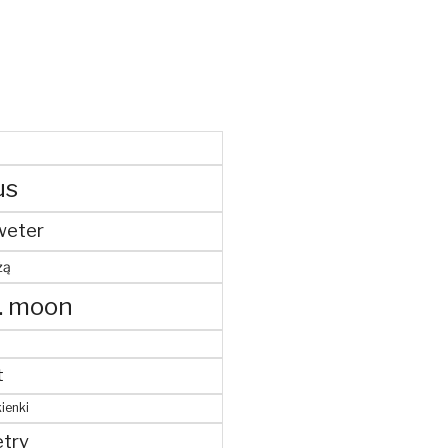
us
weter
żą
. moon
t
ienki
try