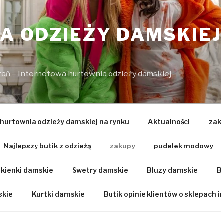
 ODZIEŻY DAMSKIEJ
brań – Internetowa hurtownia odzieży damskiej
 hurtownia odzieży damskiej na rynku
Aktualności
zak
Najlepszy butik z odzieżą
zakupy
pudelek modowy
kienki damskie
Swetry damskie
Bluzy damskie
B
skie
Kurtki damskie
Butik opinie klientów o sklepach