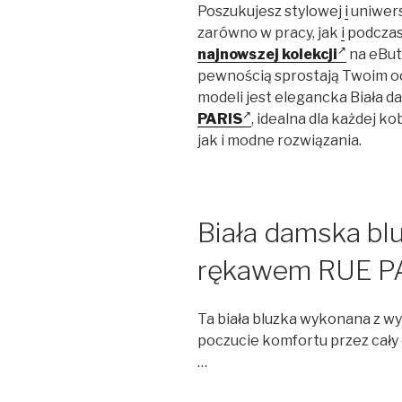
Poszukujesz stylowej
i
uniwer
zarówno w pracy, jak
i
podczas
najnowszej kolekcji
na eButi
pewnością sprostają Twoim o
modeli jest elegancka Biała 
PARIS
, idealna dla każdej k
jak i modne rozwiązania.
Biała damska blu
rękawem RUE P
Ta biała bluzka wykonana z w
poczucie komfortu przez cały d
…