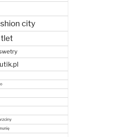
shion city
tlet
swetry
utik.pl
to
hrzciny
munię