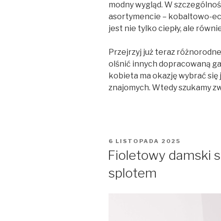
modny wygląd. W szczególno
asortymencie – kobaltowo-ecr
jest nie tylko ciepły, ale rów
Przejrzyj już teraz różnorod
olśnić innych dopracowaną ga
kobieta ma okazję wybrać się 
znajomych. Wtedy szukamy zw
OPUBLIKOWANE
6 LISTOPADA 2025
W
Fioletowy damski s
splotem