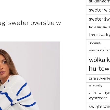
sukienko
sweter w 
sweter św
gi sweter oversize w
tanie sukienki 
tanie swetr
ubrania
wiosna stylizac
wólka 
hurtow
zara sukienki
zara swetry
zara swetry
wyprzedaż
świąteczn