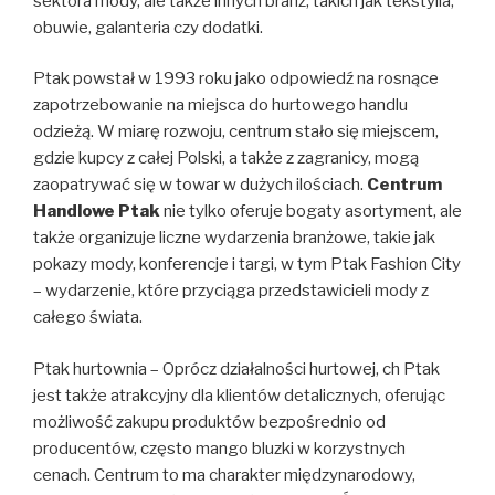
sektora mody, ale także innych branż, takich jak tekstylia,
obuwie, galanteria czy dodatki.
Ptak powstał w 1993 roku jako odpowiedź na rosnące
zapotrzebowanie na miejsca do hurtowego handlu
odzieżą. W miarę rozwoju, centrum stało się miejscem,
gdzie kupcy z całej Polski, a także z zagranicy, mogą
zaopatrywać się w towar w dużych ilościach.
Centrum
Handlowe Ptak
nie tylko oferuje bogaty asortyment, ale
także organizuje liczne wydarzenia branżowe, takie jak
pokazy mody, konferencje i targi, w tym Ptak Fashion City
– wydarzenie, które przyciąga przedstawicieli mody z
całego świata.
Ptak hurtownia – Oprócz działalności hurtowej, ch Ptak
jest także atrakcyjny dla klientów detalicznych, oferując
możliwość zakupu produktów bezpośrednio od
producentów, często mango bluzki w korzystnych
cenach. Centrum to ma charakter międzynarodowy,