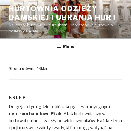
Przejdź
HURTOWNIA ODZIEŻY
do
DAMSKIEJ I UBRANIA HURT
treści
Najlepsze hurtownie i hurt ubrań – Internetowa hurtownia
odzieży damskiej
Menu
Strona główna
/ Sklep
SKLEP
Decyzja o tym, gdzie robić zakupy — w tradycyjnym
centrum handlowe Ptak
, Ptak hurtownia czy w
hurtowni online — zależy od wielu czynników. Każda z tych
opcji ma swoje zalety i wady, które mogą wpłynąć na