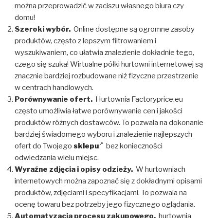
można przeprowadzić w zaciszu własnego biura czy
domu!
Szeroki wybór.
Online dostępne są ogromne zasoby
produktów, często z lepszym filtrowaniem i
wyszukiwaniem, co ułatwia znalezienie dokładnie tego,
czego się szuka! Wirtualne półki hurtowni internetowej są
znacznie bardziej rozbudowane niż fizyczne przestrzenie
w centrach handlowych.
Porównywanie ofert.
Hurtownia Factoryprice.eu
często umożliwia łatwe porównywanie cen i jakości
produktów różnych dostawców. To pozwala na dokonanie
bardziej świadomego wyboru i znalezienie najlepszych
ofert do Twojego
sklepu
bez konieczności
odwiedzania wielu miejsc.
Wyraźne zdjęcia i opisy odzieży.
W hurtowniach
internetowych można zapoznać się z dokładnymi opisami
produktów, zdjęciami i specyfikacjami. To pozwala na
ocenę towaru bez potrzeby jego fizycznego oglądania.
Automatyzacja procesu zakupowego.
hurtownia